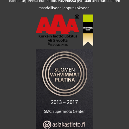
hänen tarpeensa huomioon. Palvelussa pyritään aina parhaaseen
mahdolliseen lopputulokseen.