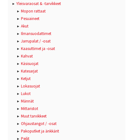
Yleisvaraosat & -tarvikkeet
Mopon rattaat
Pesuaineet
Akut
Ilmansuodattimet
Jarrupalat / -osat
Kaasuttimet ja -osat
Kahvat
Käsisuojat
Katesarjat
Ketjut
Lokasuojat
Lukot
Männät
Mittaristot
Muut tarvikkeet
Ohjaustangot / -osat
Pakoputket ja änkkärit
Peilit