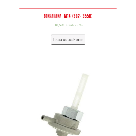
Bensahana, M14 (302-3558)
18,50
€
sis alv 25.5%
Lisää ostoskoriin