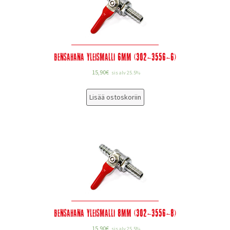
Bensahana yleismalli 6mm (302-3556-6)
15,90
€
sis alv 25.5%
Lisää ostoskoriin
Bensahana yleismalli 8mm (302-3556-8)
15,90
€
sis alv 25.5%