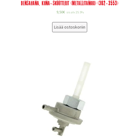
Bensahana, Kiina-Skootterit (metallitankki) (302-3553)
9,50
€
sis alv 25.5%
Lisää ostoskoriin