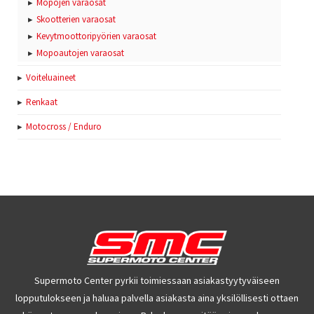
Mopojen varaosat
Skootterien varaosat
Kevytmoottoripyörien varaosat
Mopoautojen varaosat
Voiteluaineet
Renkaat
Motocross / Enduro
Supermoto Center pyrkii toimiessaan asiakastyytyväiseen
lopputulokseen ja haluaa palvella asiakasta aina yksilöllisesti ottaen