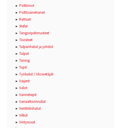
Polttimot
Polttoainehanat
Rattaat
Stefat
Tangonpehmusteet
Tiivisteet
Tulpanhatut ja johdot
Tulpat
Tuning
Tupit
Työkalut / Ulosvetäjät
Vaijerit
Valot
Vanneteipit
Variaattorinrullat
Venttiilinhatut
Vilkut
Viritysosat