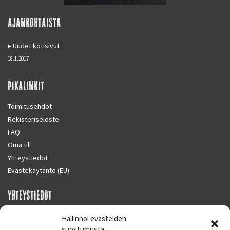
AJANKOHTAISTA
Uudet kotisivut
18.1.2017
PIKALINKIT
Toimitusehdot
Rekisteriseloste
FAQ
Oma tili
Yhteystiedot
Evästekäytäntö (EU)
YHTEYSTIEDOT
SUPERMOTO CENTER
Hallinnoi evästeiden
Masalantie 410
suostumusta