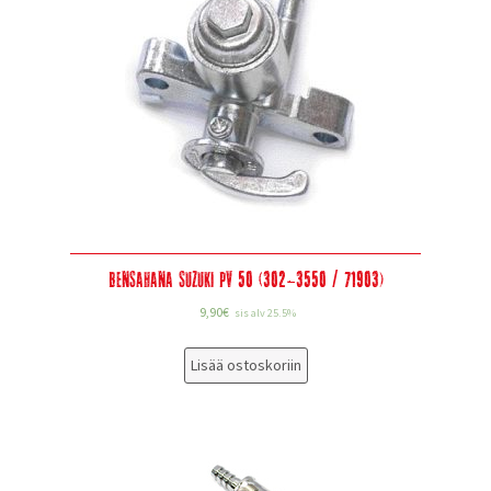
Bensahana Suzuki PV 50 (302-3550 / 71903)
9,90
€
sis alv 25.5%
Lisää ostoskoriin