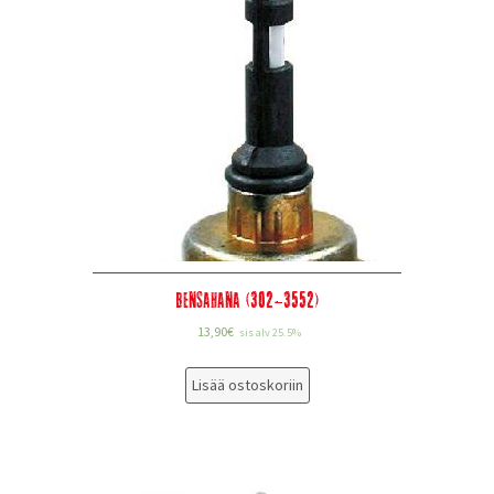
Bensahana (302-3552)
13,90
€
sis alv 25.5%
Lisää ostoskoriin