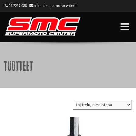
09 2217 088
info at supermotocenter.fi
Supermoto Center
Tuotteet