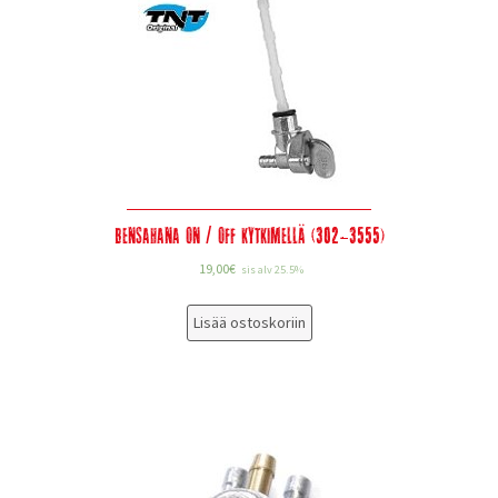
Bensahana On / Off kytkimellä (302-3555)
19,00
€
sis alv 25.5%
Lisää ostoskoriin