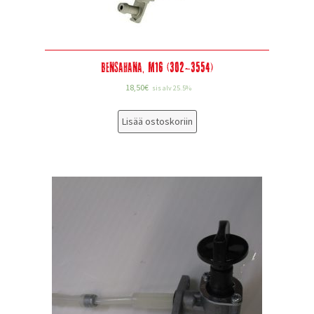
Bensahana, M16 (302-3554)
18,50
€
sis alv 25.5%
Lisää ostoskoriin