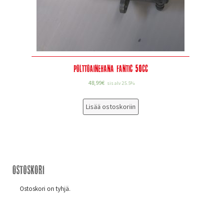
Polttoainehana Fantic 50cc
48,99
€
sis alv 25.5%
Lisää ostoskoriin
Ostoskori
Ostoskori on tyhjä.