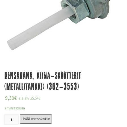
Bensahana, Kiina-Skootterit
(metallitankki) (302-3553)
9,50
€
sis alv 25.5%
37 varastossa
Lisää ostoskoriin