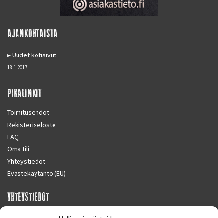
AJANKOHTAISTA
Uudet kotisivut
18.1.2017
PIKALINKIT
Toimitusehdot
Rekisteriseloste
FAQ
Oma tili
Yhteystiedot
Evästekäytäntö (EU)
YHTEYSTIEDOT
SUPERMOTO CENTER