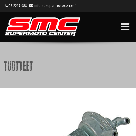
09 2217 088
info at supermotocenter.fi
Supermoto Center
Tuotteet