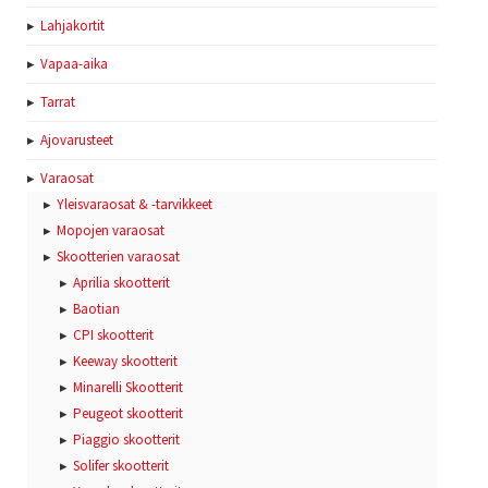
Lahjakortit
Vapaa-aika
Tarrat
Ajovarusteet
Varaosat
Yleisvaraosat & -tarvikkeet
Mopojen varaosat
Skootterien varaosat
Aprilia skootterit
Baotian
CPI skootterit
Keeway skootterit
Minarelli Skootterit
Peugeot skootterit
Piaggio skootterit
Solifer skootterit