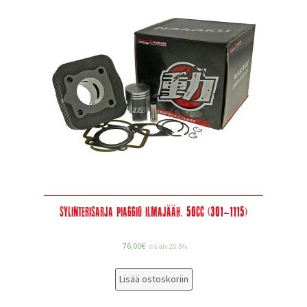
Sylinterisarja Piaggio ilmajääh. 50cc (301-1115)
76,00
€
sis alv 25.5%
Lisää ostoskoriin