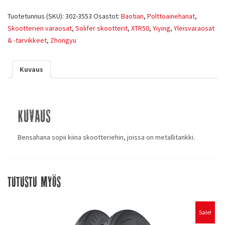
Tuotetunnus (SKU):
302-3553
Osastot:
Baotian
,
Polttoainehanat
,
Skootterien varaosat
,
Solifer skootterit
,
XTR50
,
Yiying
,
Yleisvaraosat
& -tarvikkeet
,
Zhongyu
Kuvaus
Kuvaus
Bensahana sopii kiina skootteriehin, joissa on metallitankki.
Tutustu myös
Sale!