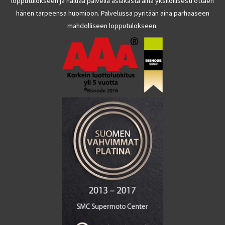
lopputulokseen ja haluaa palvella asiakasta aina yksilöllisesti ottaen
hänen tarpeensa huomioon. Palvelussa pyritään aina parhaaseen
mahdolliseen lopputulokseen.