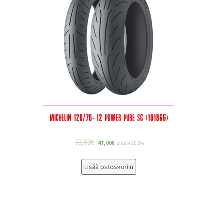
Michelin 120/70-12 Power Pure SC (101866)
53,00
€
47,00
€
sis alv 25.5%
Lisää ostoskoriin