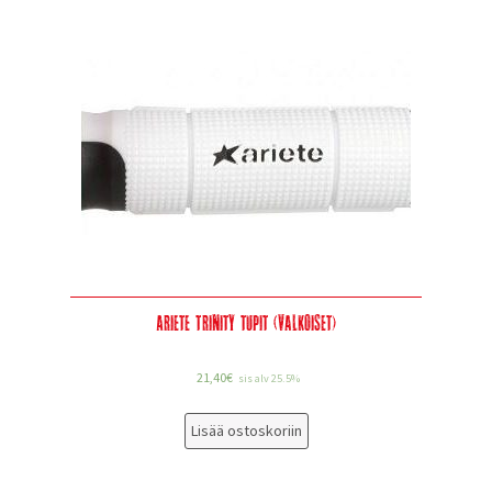
Ariete Trinity tupit (valkoiset)
21,40
€
sis alv 25.5%
Lisää ostoskoriin