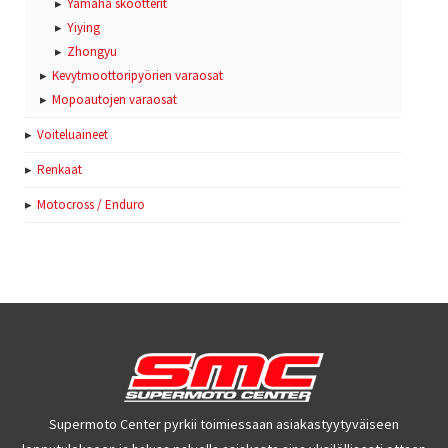
Yamaha skootterit
Yiying
Zhongyu
Kevytmoottoripyörien varaosat
Mopoautojen varaosat
Voiteluaineet
Renkaat
Motocross / Enduro
Supermoto Center pyrkii toimiessaan asiakastyytyväiseen