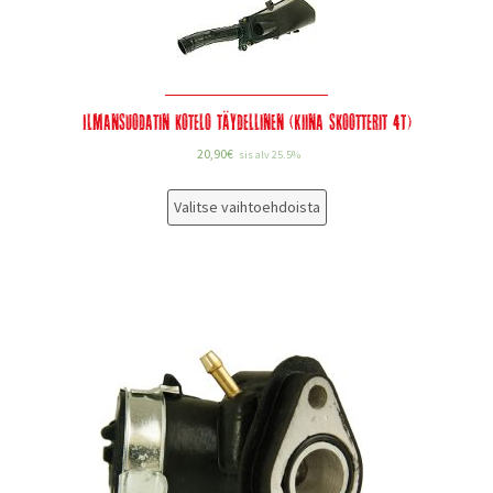
Ilmansuodatin kotelo täydellinen (Kiina skootterit 4T)
20,90
€
sis alv 25.5%
Valitse vaihtoehdoista