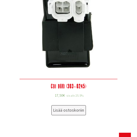
CDI Boxi (303-0245)
17,50
€
sis alv 25.5%
Lisää ostoskoriin