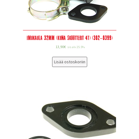
Imukaula 32mm (Kiina skootterit 4T) (302-0399)
13,90
€
sis alv 25.5%
Lisää ostoskoriin