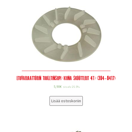
Etuvariaattorin tuuletinsiipi (Kiina skootterit 4T) (304-0417)
5,90
€
sis alv 25.5%
Lisää ostoskoriin