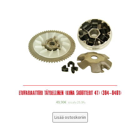
Etuvariaattori täydellinen (Kiina skootterit 4T) (304-0401)
49,90
€
sis alv 25.5%
Lisää ostoskoriin