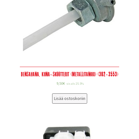
Bensahana, Kiina-Skootterit (metallitankki) (302-3553)
9,50
€
sis alv 25.5%
Lisää ostoskoriin