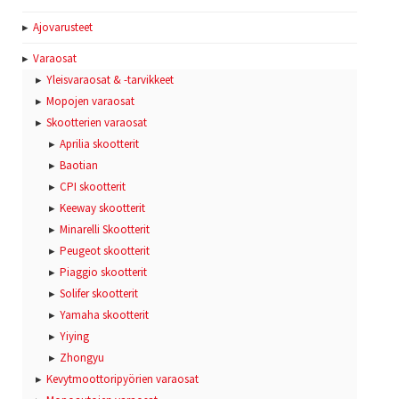
Ajovarusteet
Varaosat
Yleisvaraosat & -tarvikkeet
Mopojen varaosat
Skootterien varaosat
Aprilia skootterit
Baotian
CPI skootterit
Keeway skootterit
Minarelli Skootterit
Peugeot skootterit
Piaggio skootterit
Solifer skootterit
Yamaha skootterit
Yiying
Zhongyu
Kevytmoottoripyörien varaosat