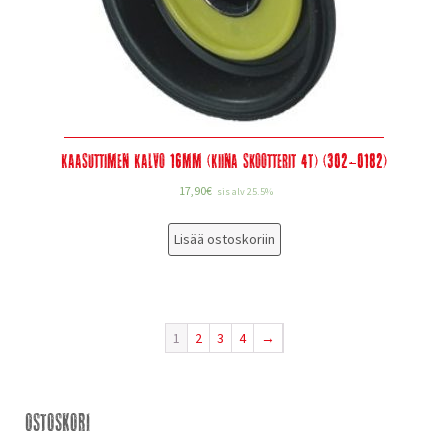
Kaasuttimen Kalvo 16mm (Kiina skootterit 4T) (302-0182)
17,90
€
sis alv 25.5%
Lisää ostoskoriin
1
2
3
4
→
Ostoskori