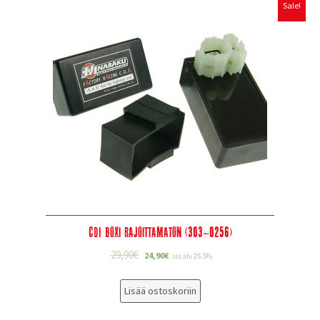
Sale!
CDI Boxi Rajoittamaton (303-0256)
29,90
€
24,90
€
sis alv 25.5%
Lisää ostoskoriin