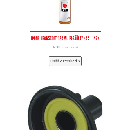
Ipone Transcoot 125ml peräöljy (55-142)
4,90
€
sis alv 25.5%
Lisää ostoskoriin