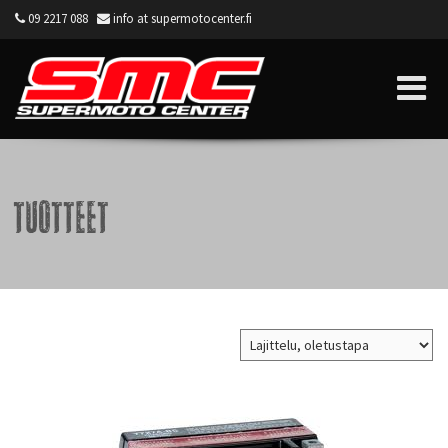
09 2217 088
info at supermotocenter.fi
Supermoto Center
Tuotteet