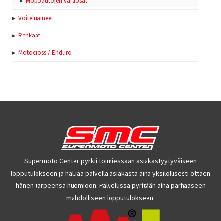
Mopoautojen varaosat
Voiteluaineet
Renkaat
Motocross / Enduro
Supermoto Center pyrkii toimiessaan asiakastyytyväiseen
lopputulokseen ja haluaa palvella asiakasta aina yksilöllisesti ottaen
hänen tarpeensa huomioon. Palvelussa pyritään aina parhaaseen
mahdolliseen lopputulokseen.