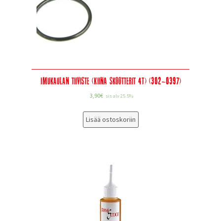
Imukaulan tiiviste (Kiina skootterit 4T) (302-0397)
3,90
€
sis alv 25.5%
Lisää ostoskoriin