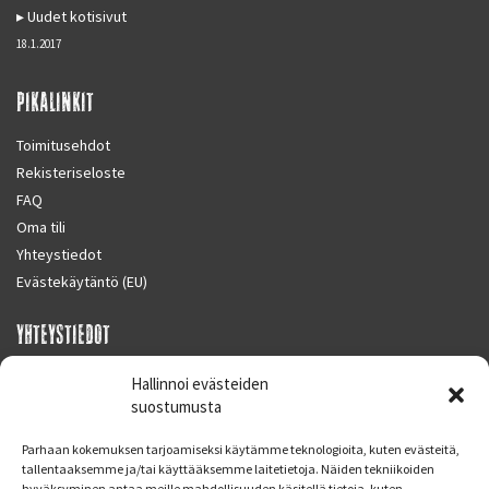
Uudet kotisivut
18.1.2017
PIKALINKIT
Toimitusehdot
Rekisteriseloste
FAQ
Oma tili
Yhteystiedot
Evästekäytäntö (EU)
YHTEYSTIEDOT
SUPERMOTO CENTER
Hallinnoi evästeiden
Masalantie 410
suostumusta
02430 MASALA (KIRKKONUMMI)
Parhaan kokemuksen tarjoamiseksi käytämme teknologioita, kuten evästeitä,
Finland
tallentaaksemme ja/tai käyttääksemme laitetietoja. Näiden tekniikoiden
hyväksyminen antaa meille mahdollisuuden käsitellä tietoja, kuten