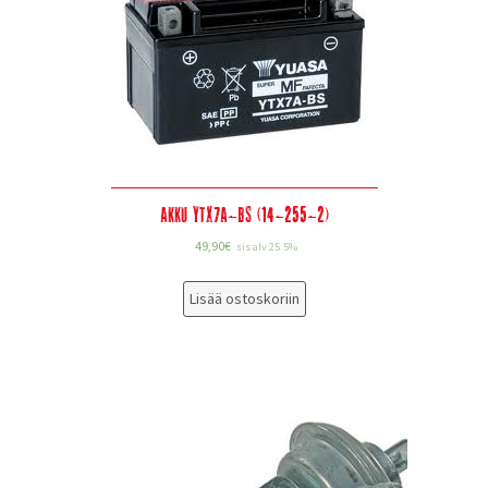
Akku YTX7A-BS (14-255-2)
49,90
€
sis alv 25.5%
Lisää ostoskoriin