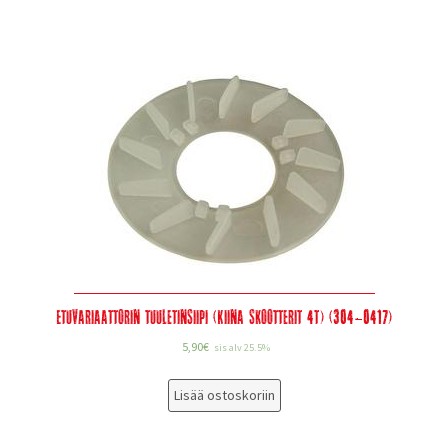
Etuvariaattorin tuuletinsiipi (Kiina skootterit 4T) (304-0417)
5,90
€
sis alv 25.5%
Lisää ostoskoriin