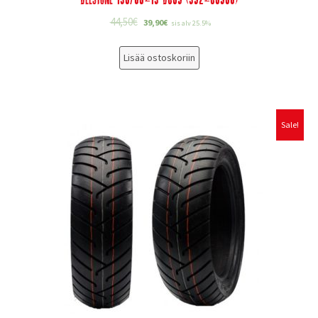
44,50
€
39,90
€
sis alv 25.5%
Lisää ostoskoriin
Sale!