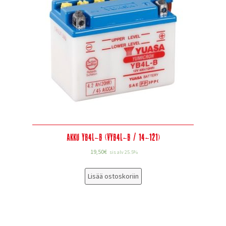
Akku YB4L-B (VYB4L-B / 14-121)
19,50
€
sis alv 25.5%
Lisää ostoskoriin