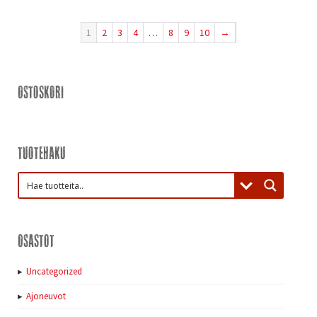
1
2
3
4
…
8
9
10
→
Ostoskori
Tuotehaku
Osastot
Uncategorized
Ajoneuvot