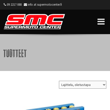
09 2217 088
info at supermotocenter.fi
Supermoto Center
Tuotteet