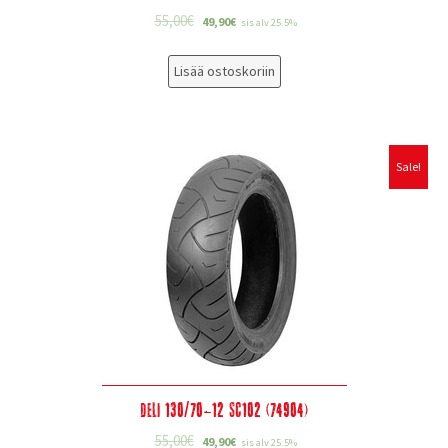
55,00
€
49,90
€
sis alv 25.5%
Lisää ostoskoriin
Sale!
Deli 130/70-12 SC102 (74904)
55,00
€
49,90
€
sis alv 25.5%