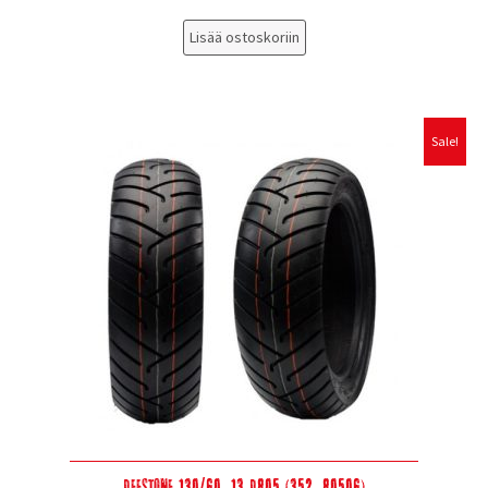
Lisää ostoskoriin
Sale!
Deestone 130/60-13 D805 (352-80506)