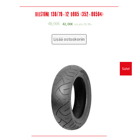
Deestone 130/70-12 D805 (352-80504)
48,90
€
42,00
€
sis alv 25.5%
Lisää ostoskoriin
Sale!