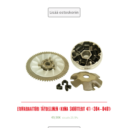
Lisää ostoskoriin
Etuvariaattori täydellinen (Kiina skootterit 4T) (304-0401)
49,90
€
sis alv 25.5%