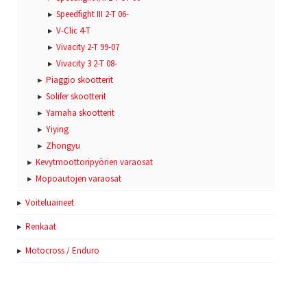
Speedfight III 2-T 06-
V-Clic 4-T
Vivacity 2-T 99-07
Vivacity 3 2-T 08-
Piaggio skootterit
Solifer skootterit
Yamaha skootterit
Yiying
Zhongyu
Kevytmoottoripyörien varaosat
Mopoautojen varaosat
Voiteluaineet
Renkaat
Motocross / Enduro