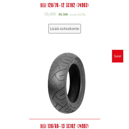
Deli 120/70-12 SC102 (74903)
55,00
€
49,90
€
sis alv 25.5%
Lisää ostoskoriin
Sale!
Deli 130/60-13 SC102 (74907)