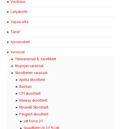
Vuokraus
Lahjakortit
Vapaa-aika
Tarrat
Ajovarusteet
Varaosat
Yleisvaraosat & -tarvikkeet
Mopojen varaosat
Skootterien varaosat
Aprilia skootterit
Baotian
CPI skootterit
Keeway skootterit
Minarelli Skootterit
Peugeot skootterit
Jet Force 2-T
Speedfight I/II 2-T 97-06