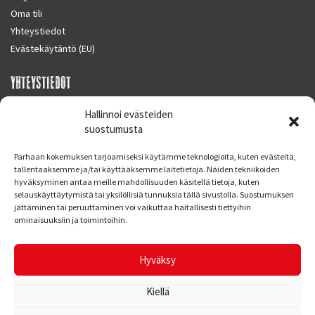
Oma tili
Yhteystiedot
Evästekäytäntö (EU)
YHTEYSTIEDOT
SUPERMOTO CENTER
Hallinnoi evästeiden
Masalantie 410
suostumusta
02430 MASALA (KIRKKONUMMI)
Parhaan kokemuksen tarjoamiseksi käytämme teknologioita, kuten evästeitä,
Finland
tallentaaksemme ja/tai käyttääksemme laitetietoja. Näiden tekniikoiden
hyväksyminen antaa meille mahdollisuuden käsitellä tietoja, kuten
Puh. 09 221 7088
selauskäyttäytymistä tai yksilöllisiä tunnuksia tällä sivustolla. Suostumuksen
info at supermotocenter.fi
jättäminen tai peruuttaminen voi vaikuttaa haitallisesti tiettyihin
ominaisuuksiin ja toimintoihin.
Liikkeen aukioloajat
Maanantai - Tiistai 09.00 - 17.00
Hyväksy
Keskiviikko 09.00 - 19.00
Torstai - Perjantai 09.00 - 17.00
Kiellä