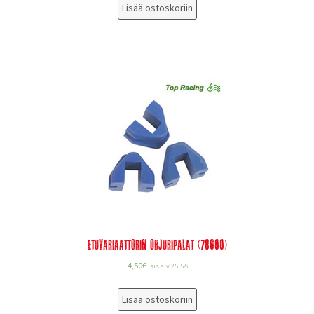
Lisää ostoskoriin
Etuvariaattorin ohjuripalat (78600)
4,50
€
sis alv 25.5%
Lisää ostoskoriin