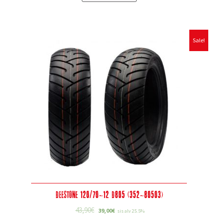
Sale!
Deestone 120/70-12 D805 (352-80503)
43,90
€
39,00
€
sis alv 25.5%