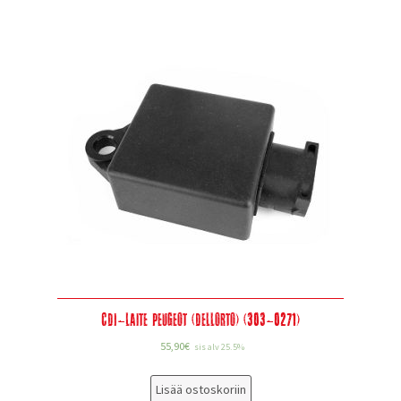
CDI-Laite Peugeot (Dellorto) (303-0271)
55,90
€
sis alv 25.5%
Lisää ostoskoriin