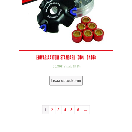
Etuvariaattori Standard (304-0406)
35,90
€
sis alv 25.5%
Lisää ostoskoriin
1
2
3
4
5
6
→