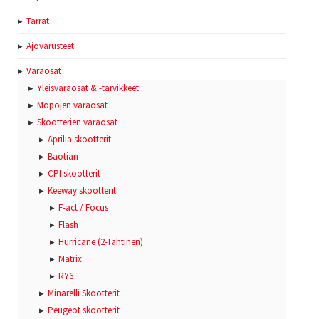
Tarrat
Ajovarusteet
Varaosat
Yleisvaraosat & -tarvikkeet
Mopojen varaosat
Skootterien varaosat
Aprilia skootterit
Baotian
CPI skootterit
Keeway skootterit
F-act / Focus
Flash
Hurricane (2-Tahtinen)
Matrix
RY6
Minarelli Skootterit
Peugeot skootterit