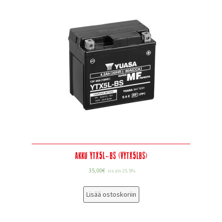
Akku YTX5L-BS (VYTX5LBS)
35,00
€
sis alv 25.5%
Lisää ostoskoriin