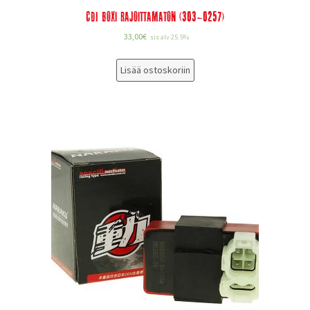
CDI Boxi Rajoittamaton (303-0257)
33,00
€
sis alv 25.5%
Lisää ostoskoriin