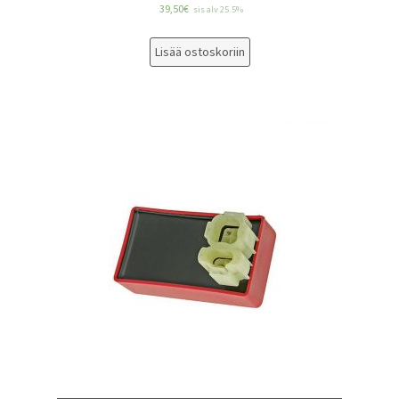
39,50
€
sis alv 25.5%
Lisää ostoskoriin