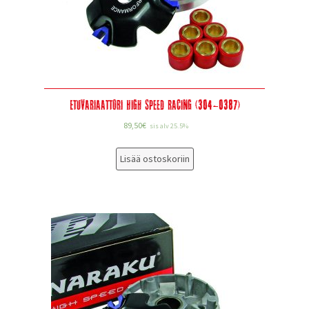
Etuvariaattori High Speed Racing (304-0387)
89,50
€
sis alv 25.5%
Lisää ostoskoriin