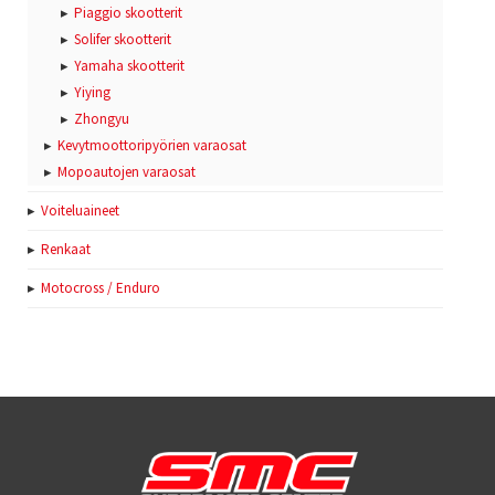
Piaggio skootterit
Solifer skootterit
Yamaha skootterit
Yiying
Zhongyu
Kevytmoottoripyörien varaosat
Mopoautojen varaosat
Voiteluaineet
Renkaat
Motocross / Enduro