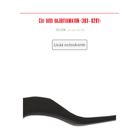
CDI Boxi Rajoittamaton (303-0281)
59,00
€
sis alv 25.5%
Lisää ostoskoriin