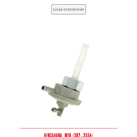
Lisää ostoskoriin
Bensahana, M16 (302-3554)