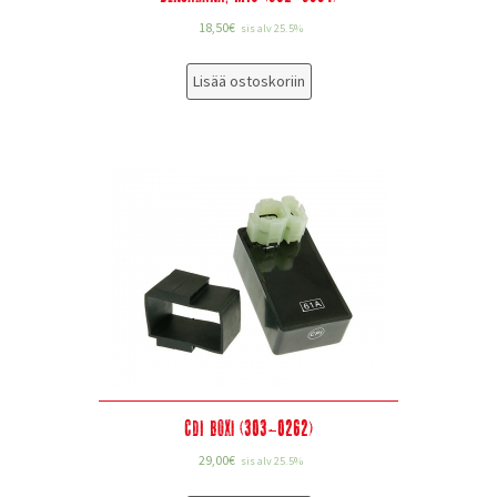
18,50
€
sis alv 25.5%
Lisää ostoskoriin
CDI Boxi (303-0262)
29,00
€
sis alv 25.5%