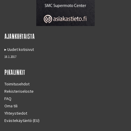
AJANKOHTAISTA
Uudet kotisivut
18.1.2017
PIKALINKIT
Toimitusehdot
Rekisteriseloste
FAQ
Oma tili
Yhteystiedot
Evästekäytäntö (EU)