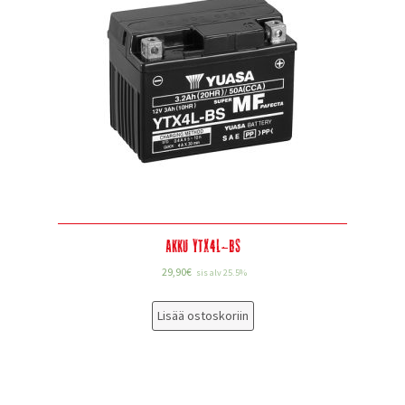
Akku YTX4L-BS
29,90
€
sis alv 25.5%
Lisää ostoskoriin