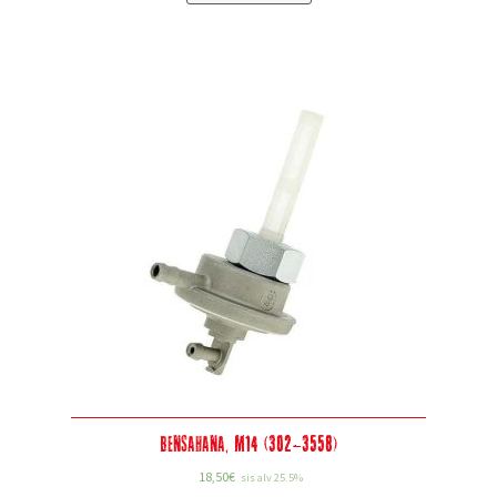
Bensahana, M14 (302-3558)
18,50
€
sis alv 25.5%