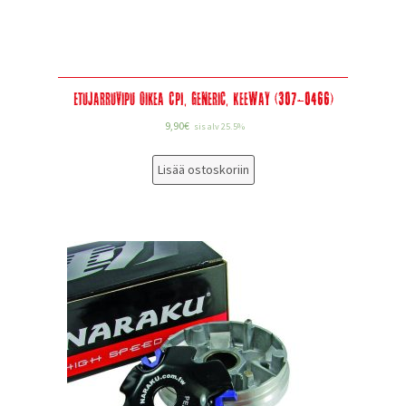
Etujarruvipu oikea CPI, Generic, Keeway (307-0466)
9,90
€
sis alv 25.5%
Lisää ostoskoriin