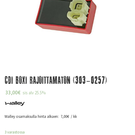
CDI Boxi Rajoittamaton (303-0257)
33,00
€
sis alv 25.5%
Walley osamaksulla hinta alkaen:
7,00
€
/ kk
3 varastossa