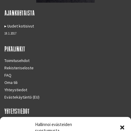
AJANKOHTAISTA
Uudet kotisivut
18.1.2017
PIKALINKIT
Toimitusehdot
Rekisteriseloste
FAQ
Oma tili
Yhteystiedot
Evästekäytäntö (EU)
YHTEYSTIEDOT
SUPERMOTO CENTER
Hallinnoi evästeiden
Masalantie 410
suostumusta