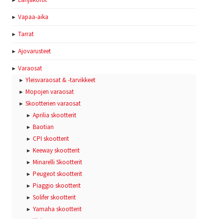
Vapaa-aika
Tarrat
Ajovarusteet
Varaosat
Yleisvaraosat & -tarvikkeet
Mopojen varaosat
Skootterien varaosat
Aprilia skootterit
Baotian
CPI skootterit
Keeway skootterit
Minarelli Skootterit
Peugeot skootterit
Piaggio skootterit
Solifer skootterit
Yamaha skootterit