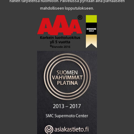
hänen tarpeensa huomioon. Palvelussa pyritään aina parhaaseen
mahdolliseen lopputulokseen.