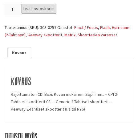
Lisää ostoskoriin
Tuotetunnus (SKU):
303-0257
Osastot:
F-act / Focus
,
Flash
,
Hurricane
(2-Tahtinen)
,
Keeway skootterit
,
Matrix
,
Skootterien varaosat
Kuvaus
Kuvaus
Rajoittamaton CDI Boxi. Kuvan mukainen. Sopii mm.: – CPI 2-
Tahtiset skootterit 03- – Generic 2-Tahtiset skootterit –
Keeway 2-Tahtiset skootterit (Paitsi RY6)
Tutustu myös