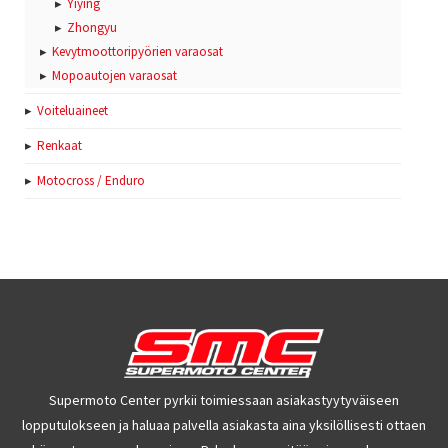
Yiying
Zhongyu
Kevytmoottoripyörien varaosat
Mopoautojen varaosat
Voiteluaineet
Renkaat
Motocross / Enduro
Supermoto Center pyrkii toimiessaan asiakastyytyväiseen
lopputulokseen ja haluaa palvella asiakasta aina yksilöllisesti ottaen