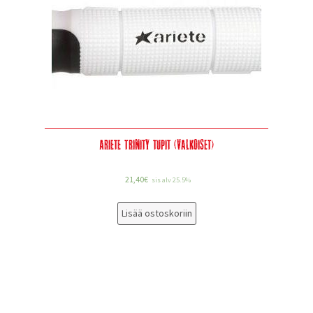
Ariete Trinity tupit (valkoiset)
21,40
€
sis alv 25.5%
Lisää ostoskoriin