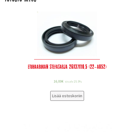
Etuhaarukan stefasarja 26x37x10,5 (22-A052)
16,00
€
sis alv 25.5%
Lisää ostoskoriin