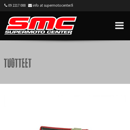
09 2217 088
info at supermotocenter.fi
Supermoto Center
Tuotteet