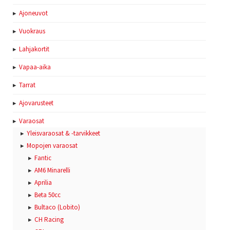
Ajoneuvot
Vuokraus
Lahjakortit
Vapaa-aika
Tarrat
Ajovarusteet
Varaosat
Yleisvaraosat & -tarvikkeet
Mopojen varaosat
Fantic
AM6 Minarelli
Aprilia
Beta 50cc
Bultaco (Lobito)
CH Racing