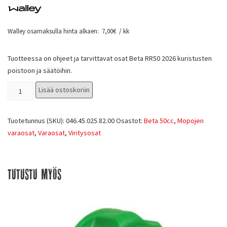
Walley osamaksulla hinta alkaen:
7,00
€
/ kk
Tuotteessa on ohjeet ja tarvittavat osat Beta RR50 2026 kuristusten
poistoon ja säätöihin.
Lisää ostoskoriin
Tuotetunnus (SKU):
046.45.025.82.00
Osastot:
Beta 50cc
,
Mopojen
varaosat
,
Varaosat
,
Viritysosat
Tutustu myös