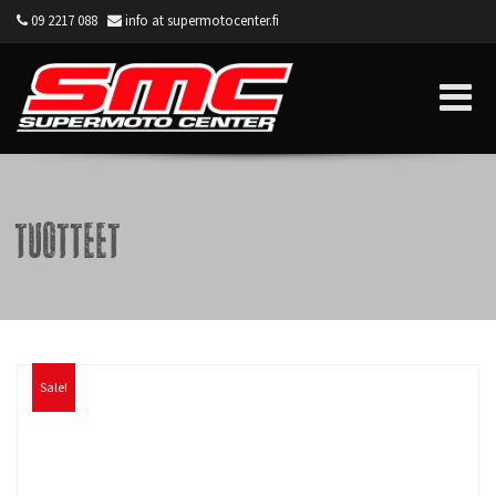
09 2217 088
info at supermotocenter.fi
Supermoto Center
Tuotteet
Sale!