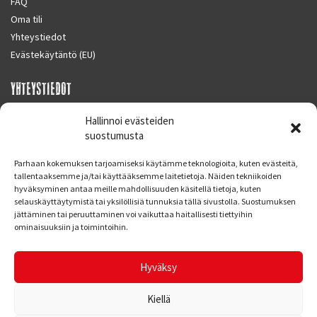
FAQ
Oma tili
Yhteystiedot
Evästekäytäntö (EU)
YHTEYSTIEDOT
SUPERMOTO CENTER
Hallinnoi evästeiden
Masalantie 410
suostumusta
02430 MASALA (KIRKKONUMMI)
Parhaan kokemuksen tarjoamiseksi käytämme teknologioita, kuten evästeitä,
Finland
tallentaaksemme ja/tai käyttääksemme laitetietoja. Näiden tekniikoiden
hyväksyminen antaa meille mahdollisuuden käsitellä tietoja, kuten
Puh. 09 221 7088
selauskäyttäytymistä tai yksilöllisiä tunnuksia tällä sivustolla. Suostumuksen
info at supermotocenter.fi
jättäminen tai peruuttaminen voi vaikuttaa haitallisesti tiettyihin
ominaisuuksiin ja toimintoihin.
Liikkeen aukioloajat
Maanantai - Tiistai 09.00 - 17.00
Hyväksy
Keskiviikko 09.00 - 19.00
Torstai - Perjantai 09.00 - 17.00
Kiellä