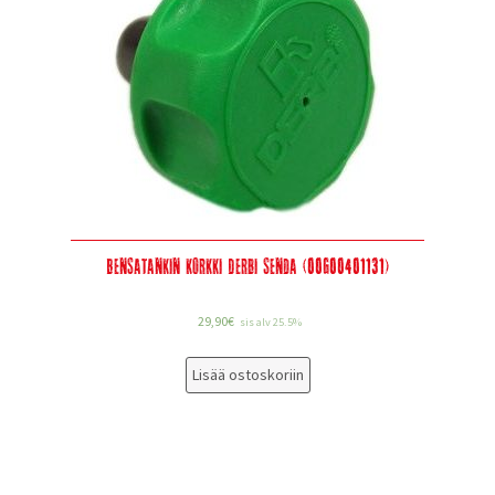
Bensatankin korkki Derbi Senda (00G00401131)
29,90
€
sis alv 25.5%
Lisää ostoskoriin