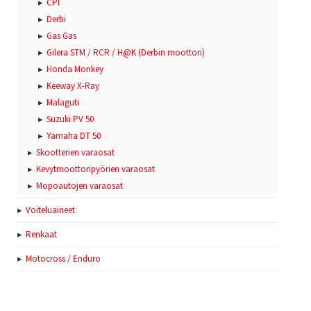
CPI
Derbi
Gas Gas
Gilera STM / RCR / H@K (Derbin moottori)
Honda Monkey
Keeway X-Ray
Malaguti
Suzuki PV 50
Yamaha DT 50
Skootterien varaosat
Kevytmoottoripyörien varaosat
Mopoautojen varaosat
Voiteluaineet
Renkaat
Motocross / Enduro