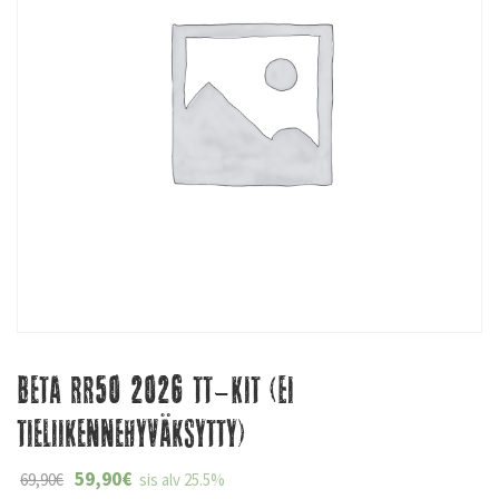
Beta RR50 2026 TT-Kit (Ei
tieliikennehyväksytty)
59,90
€
69,90
€
sis alv 25.5%