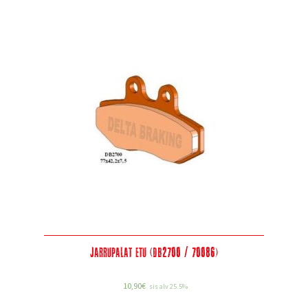
Jarrupalat etu (DB2700 / 70086)
10,90
€
sis alv 25.5%