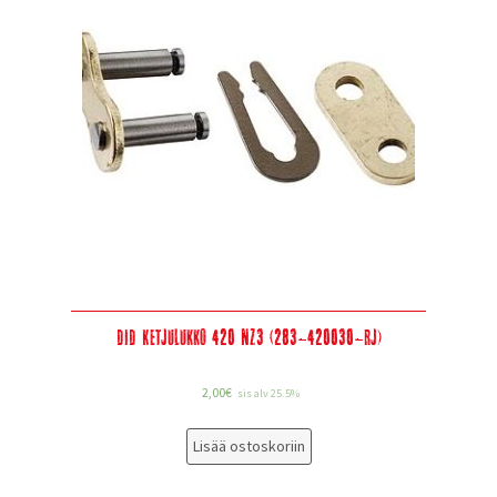
DID Ketjulukko 420 NZ3 (283-420030-RJ)
2,00
€
sis alv 25.5%
Lisää ostoskoriin