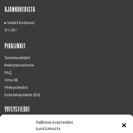
AJANKOHTAISTA
Uudet kotisivut
18.1.2017
PIKALINKIT
Toimitusehdot
Rekisteriseloste
FAQ
Oma tili
Yhteystiedot
Evästekäytäntö (EU)
YHTEYSTIEDOT
SUPERMOTO CENTER
Hallinnoi evästeiden
suostumusta
Masalantie 410