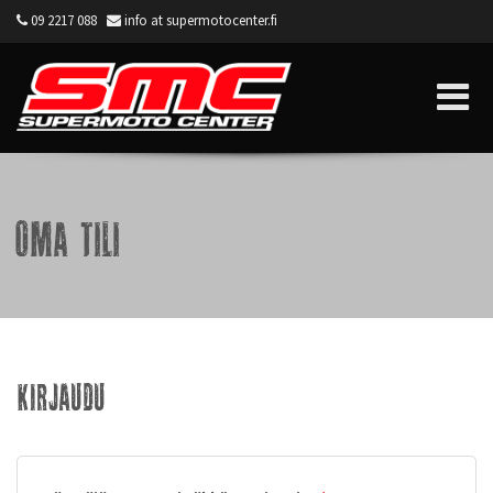
09 2217 088
info at supermotocenter.fi
Supermoto Center
Oma tili
Kirjaudu