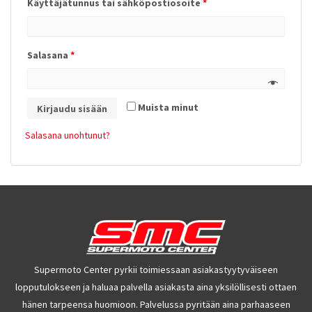
Käyttäjätunnus tai sähköpostiosoite
*
Salasana
*
Muista minut
Kirjaudu sisään
Salasana unohtunut?
Supermoto Center pyrkii toimiessaan asiakastyytyväiseen
lopputulokseen ja haluaa palvella asiakasta aina yksilöllisesti ottaen
hänen tarpeensa huomioon. Palvelussa pyritään aina parhaaseen