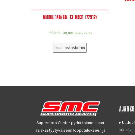
Mitroc 140/60-13 M931 (72912)
44,50
€
39,90
€
sis alv 25.5%
Lisää ostoskoriin
AJANKO
Uudet k
Supermoto Center pyrkii toimiessaan
asiakastyytyväiseen lopputulokseen ja
18.1.2017