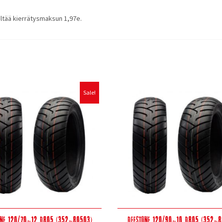
ältää kierrätysmaksun 1,97e.
Sale!
one 120/70-12 D805 (352-80503)
Deestone 120/90-10 D805 (352-8