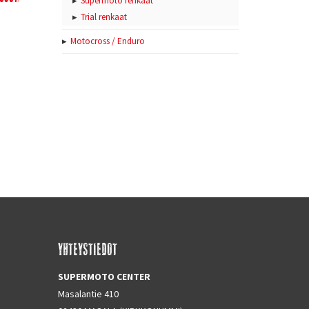
Supermoto renkaat
Trial renkaat
Motocross / Enduro
YHTEYSTIEDOT
SUPERMOTO CENTER
Masalantie 410