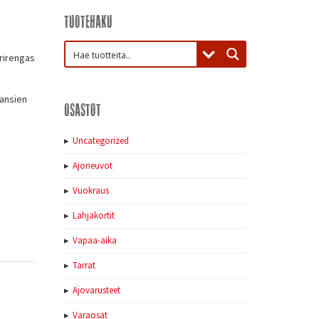
Tuotehaku
rirengas
kansien
Osastot
Uncategorized
Ajoneuvot
Vuokraus
Lahjakortit
Vapaa-aika
Tarrat
Ajovarusteet
Varaosat