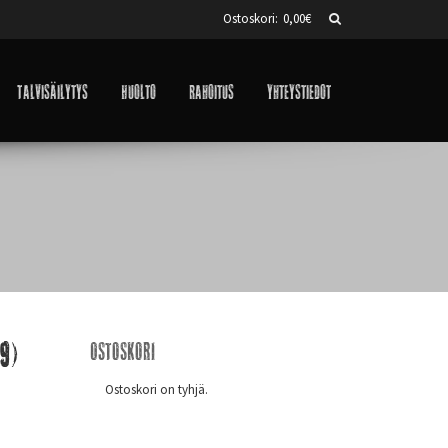
Ostoskori:
0,00
€
Talvisäilytys
Huolto
Rahoitus
Yhteystiedot
9)
Ostoskori
Ostoskori on tyhjä.