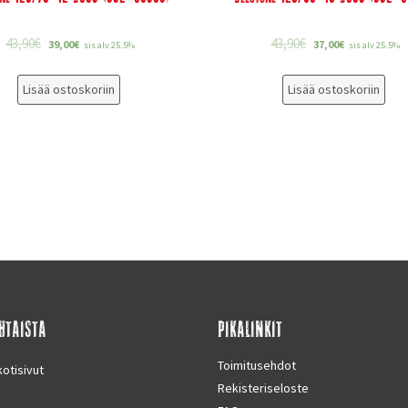
43,90
€
43,90
€
39,00
€
37,00
€
sis alv 25.5%
sis alv 25.5%
Lisää ostoskoriin
Lisää ostoskoriin
HTAISTA
PIKALINKIT
Toimitusehdot
otisivut
Rekisteriseloste