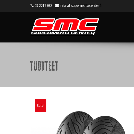
09 2217 088
info at supermotocenter.fi
Supermoto Center
Tuotteet
Sale!