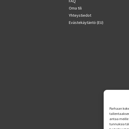
FAQ
Oma tili
Yhteystiedot
Evästekäytäntö (EU)
Parhaan koke
tallentaakse
antaa meille 
tunnuksia tä