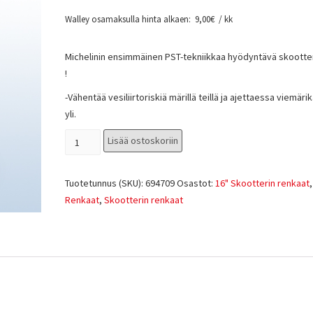
Walley osamaksulla hinta alkaen:
9,00
€
/ kk
Michelinin ensimmäinen PST-tekniikkaa hyödyntävä skootte
!
-Vähentää vesiliirtoriskiä märillä teillä ja ajettaessa viemäri
yli.
Lisää ostoskoriin
Tuotetunnus (SKU):
694709
Osastot:
16" Skootterin renkaat
,
Renkaat
,
Skootterin renkaat