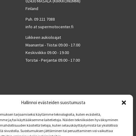
02430 MASALA (KIRKKONUMMI)
Finland
Puh. 09 221 7088
info at supermotocenter.fi
Liikkeen aukioloajat
Maanantai - Tiistai 09.00 - 17.00
Keskiviikko 09.00 - 19.00
Torstai - Perjantai 09.00 - 17.00
Hallinnoi evästeiden suostumusta
muksen tarjoamiseksi käytämme teknologioita, kuten evästeitä,
mme ja/tai käyttääksemme laitetietoja. Näiden tekniikoiden hyväksyminen
mahdollisuuden käsitellä tietoja, kuten selauskäyttäytymistä tai yksilöllisiä
llä sivustolla. Suostumuksen jättäminen tai peruuttaminen voi vaikuttaa