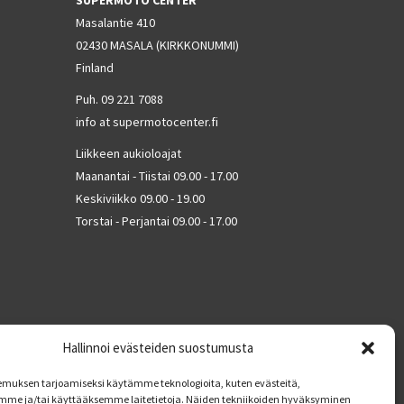
SUPERMOTO CENTER
Masalantie 410
02430 MASALA (KIRKKONUMMI)
Finland
Puh. 09 221 7088
info at supermotocenter.fi
Liikkeen aukioloajat
Maanantai - Tiistai 09.00 - 17.00
Keskiviikko 09.00 - 19.00
Torstai - Perjantai 09.00 - 17.00
Hallinnoi evästeiden suostumusta
muksen tarjoamiseksi käytämme teknologioita, kuten evästeitä,
mme ja/tai käyttääksemme laitetietoja. Näiden tekniikoiden hyväksyminen