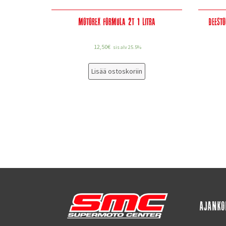
Motorex Formula 2T 1 Litra
Deest
12,50
€
sis alv 25.5%
Lisää ostoskoriin
AJANKO