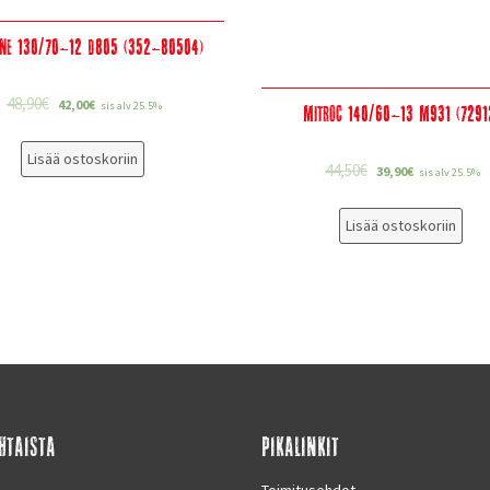
one 130/70-12 D805 (352-80504)
48,90
€
42,00
€
sis alv 25.5%
Mitroc 140/60-13 M931 (7291
Lisää ostoskoriin
44,50
€
39,90
€
sis alv 25.5%
Lisää ostoskoriin
HTAISTA
PIKALINKIT