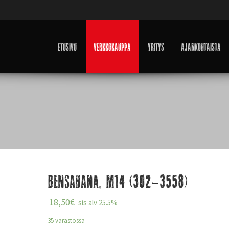
Etusivu
Verkkokauppa
Yritys
Ajankohtaista
Bensahana, M14 (302-3558)
18,50
€
sis alv 25.5%
35 varastossa