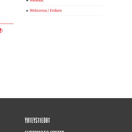
Renkaat
Motocross / Enduro
2)
YHTEYSTIEDOT