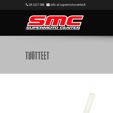
09 2217 088
info at supermotocenter.fi
Supermoto Center
Tuotteet