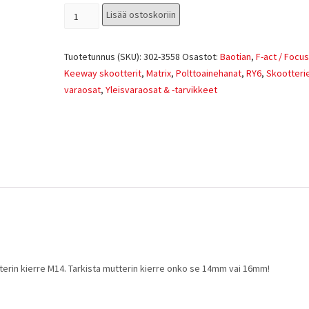
Lisää ostoskoriin
Tuotetunnus (SKU):
302-3558
Osastot:
Baotian
,
F-act / Focus
Keeway skootterit
,
Matrix
,
Polttoainehanat
,
RY6
,
Skootteri
varaosat
,
Yleisvaraosat & -tarvikkeet
tterin kierre M14. Tarkista mutterin kierre onko se 14mm vai 16mm!