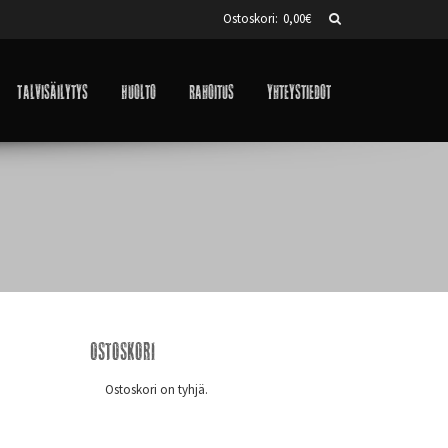
Ostoskori:
0,00
€
Talvisäilytys
Huolto
Rahoitus
Yhteystiedot
Ostoskori
Ostoskori on tyhjä.