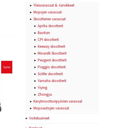
Yleisvaraosat & -tarvikkeet
Mopojen varaosat
Skootterien varaosat
Aprilia skootterit
Baotian
CPI skootterit
Keeway skootterit
Minarelli Skootterit
Peugeot skootterit
Piaggio skootterit
Sale!
Solifer skootterit
Yamaha skootterit
Yiying
Zhongyu
Kevytmoottoripyörien varaosat
Mopoautojen varaosat
Voiteluaineet