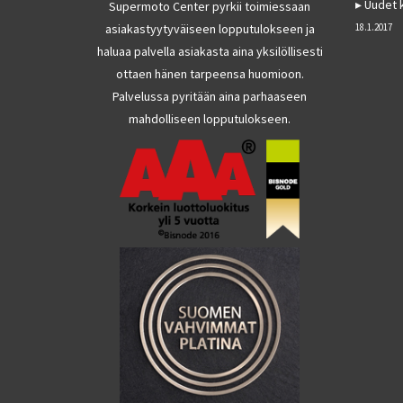
Uudet k
Supermoto Center pyrkii toimiessaan
asiakastyytyväiseen lopputulokseen ja
18.1.2017
haluaa palvella asiakasta aina yksilöllisesti
ottaen hänen tarpeensa huomioon.
Palvelussa pyritään aina parhaaseen
mahdolliseen lopputulokseen.