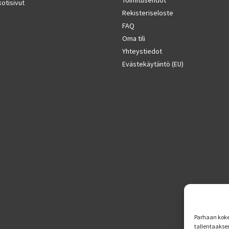
Toimitusehdot
otisivut
Rekisteriseloste
FAQ
Oma tili
Yhteystiedot
Evästekäytäntö (EU)
Parhaan koke
tallentaakse