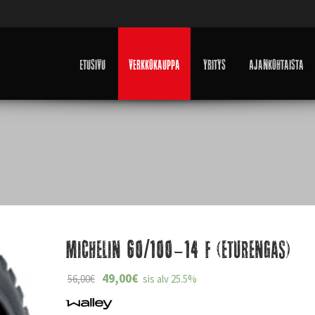
Etusivu
Verkkokauppa
Yritys
Ajankohtaista
Michelin 60/100-14 F (eturengas)
49,00
€
56,00
€
sis alv 25.5%