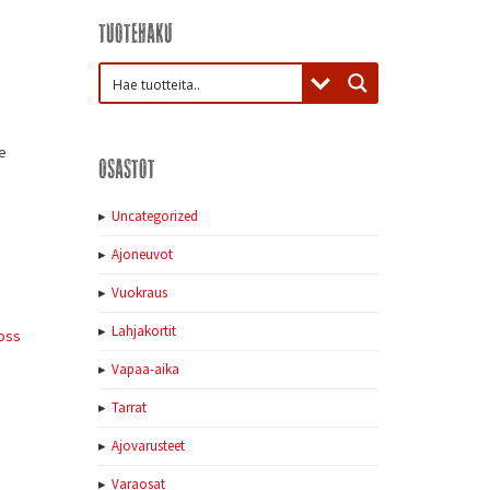
Tuotehaku
e
Osastot
Uncategorized
Ajoneuvot
Vuokraus
Lahjakortit
oss
Vapaa-aika
Tarrat
Ajovarusteet
Varaosat