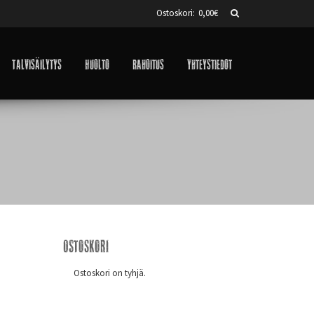
Ostoskori:
0,00
€
Talvisäilytys
Huolto
Rahoitus
Yhteystiedot
Ostoskori
Ostoskori on tyhjä.