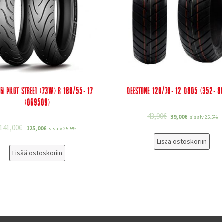
in Pilot Street (73W) R 180/55-17
Deestone 120/70-12 D805 (352-8
(069509)
43,90
€
39,00
€
sis alv 25.5%
141,00
€
125,00
€
sis alv 25.5%
Lisää ostoskoriin
Lisää ostoskoriin