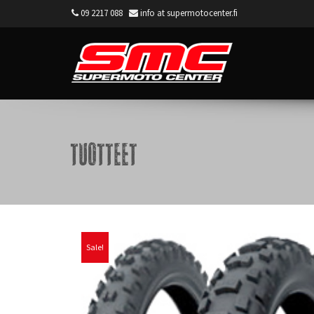
09 2217 088
info at supermotocenter.fi
Supermoto Center
Tuotteet
Sale!