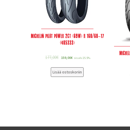
Michelin Pilot Power 2CT (69W) R 160/60-17
(405333)
Michel
177,00
€
159,00
€
sis alv 25.5%
Lisää ostoskoriin