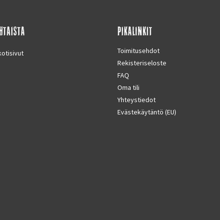
HTAISTA
PIKALINKIT
Toimitusehdot
otisivut
Rekisteriseloste
FAQ
Oma tili
Yhteystiedot
Evästekäytäntö (EU)