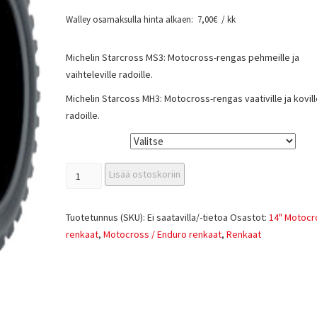
Walley osamaksulla hinta alkaen:
7,00
€
/ kk
Michelin Starcross MS3: Motocross-rengas pehmeille ja
vaihteleville radoille.
Michelin Starcoss MH3: Motocross-rengas vaativille ja kovill
radoille.
Tyyppi
Lisää ostoskoriin
Tuotetunnus (SKU):
Ei saatavilla/-tietoa
Osastot:
14" Motocr
renkaat
,
Motocross / Enduro renkaat
,
Renkaat