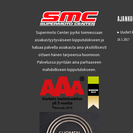
AJANKO
Uudet k
Supermoto Center pyrkii toimiessaan
asiakastyytyväiseen lopputulokseen ja
18.1.2017
haluaa palvella asiakasta aina yksilöllisesti
ottaen hänen tarpeensa huomioon.
Palvelussa pyritään aina parhaaseen
mahdolliseen lopputulokseen.