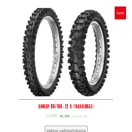
Sale!
Dunlop 80/100-12 R (takarengas)
52,00
€
45,00
€
sis alv 25.5%
Valitse vaihtoehdoista