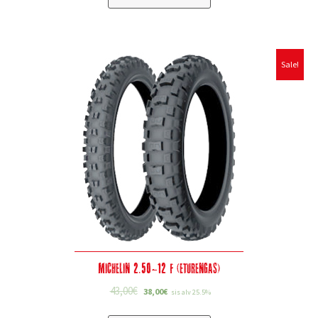
Sale!
Michelin 2.50-12 F (eturengas)
43,00
€
38,00
€
sis alv 25.5%