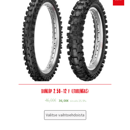
Dunlop 2.50-12 F (eturengas)
46,00
€
36,00
€
sis alv 25.5%
Valitse vaihtoehdoista