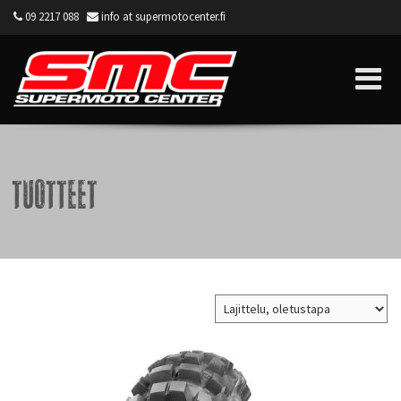
09 2217 088
info at supermotocenter.fi
Supermoto Center
Tuotteet