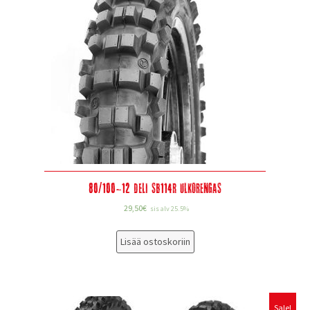
80/100-12 DELI SB114R ulkorengas
29,50
€
sis alv 25.5%
Lisää ostoskoriin
Sale!