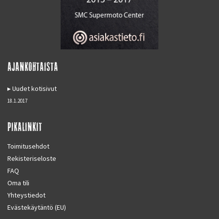
AJANKOHTAISTA
Uudet kotisivut
18.1.2017
PIKALINKIT
Toimitusehdot
Rekisteriseloste
FAQ
Oma tili
Yhteystiedot
Evästekäytäntö (EU)