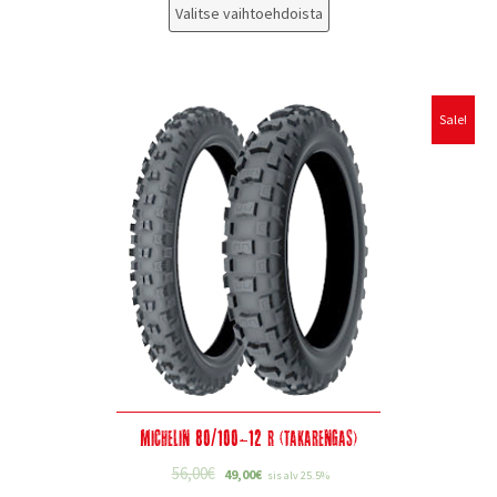
Valitse vaihtoehdoista
Sale!
Michelin 80/100-12 R (takarengas)
56,00
€
49,00
€
sis alv 25.5%