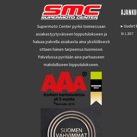
AJANKO
Uudet k
Supermoto Center pyrkii toimiessaan
asiakastyytyväiseen lopputulokseen ja
18.1.2017
haluaa palvella asiakasta aina yksilöllisesti
ottaen hänen tarpeensa huomioon.
Palvelussa pyritään aina parhaaseen
mahdolliseen lopputulokseen.