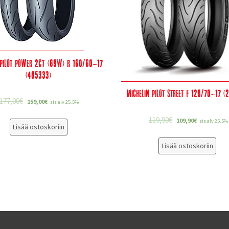
 Pilot Power 2CT (69W) R 160/60-17
(405333)
Michelin Pilot Street F 120/70-17 (
177,00
€
159,00
€
sis alv 25.5%
119,90
€
109,90
€
sis alv 25.5%
Lisää ostoskoriin
Lisää ostoskoriin