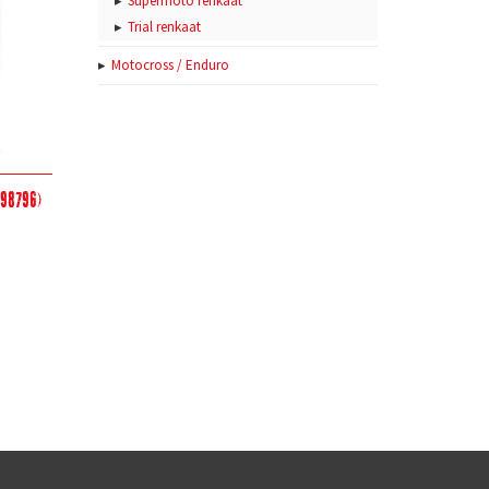
Supermoto renkaat
Trial renkaat
Motocross / Enduro
298796)