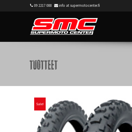
09 2217 088
info at supermotocenter.fi
Supermoto Center
Tuotteet
Sale!