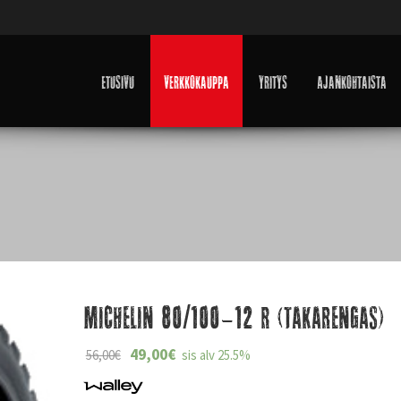
Etusivu
Verkkokauppa
Yritys
Ajankohtaista
Michelin 80/100-12 R (takarengas)
49,00
€
56,00
€
sis alv 25.5%