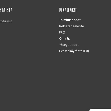
HTAISTA
PIKALINKIT
Toimitusehdot
otisivut
Rekisteriseloste
FAQ
Oma tili
Yhteystiedot
Evästekäytäntö (EU)