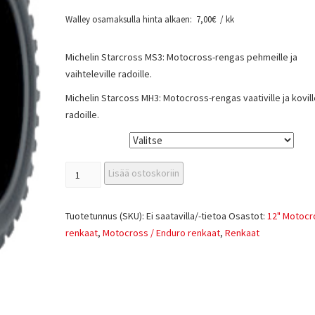
Walley osamaksulla hinta alkaen:
7,00
€
/ kk
Michelin Starcross MS3: Motocross-rengas pehmeille ja
vaihteleville radoille.
Michelin Starcoss MH3: Motocross-rengas vaativille ja kovill
radoille.
Tyyppi
Lisää ostoskoriin
Tuotetunnus (SKU):
Ei saatavilla/-tietoa
Osastot:
12" Motocr
renkaat
,
Motocross / Enduro renkaat
,
Renkaat