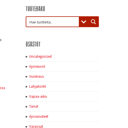
Tuotehaku
e
Osastot
Uncategorized
Ajoneuvot
Vuokraus
Lahjakortit
oss
Vapaa-aika
Tarrat
Ajovarusteet
Varaosat