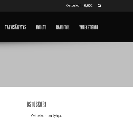
Ostoskori:
0,00
€
Talvisäilytys
Huolto
Rahoitus
Yhteystiedot
Ostoskori
Ostoskori on tyhjä.