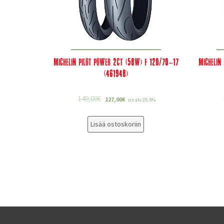
Michelin Pilot Power 2CT (58W) F 120/70-17
Michelin
(461948)
149,00
€
127,00
€
sis alv 25.5%
Lisää ostoskoriin