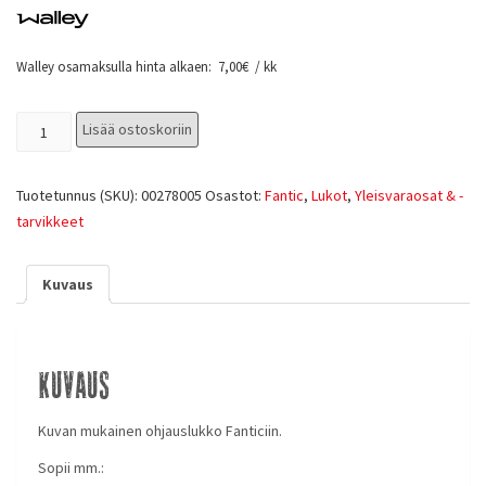
Walley osamaksulla hinta alkaen:
7,00
€
/ kk
Lisää ostoskoriin
Tuotetunnus (SKU):
00278005
Osastot:
Fantic
,
Lukot
,
Yleisvaraosat & -
tarvikkeet
Kuvaus
Kuvaus
Kuvan mukainen ohjauslukko Fanticiin.
Sopii mm.: