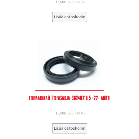
16,00
€
sis alv 25.5%
Lisää ostoskoriin
Etuhaarukan stefasarja 36x48x10,5 (22-A001)
16,00
€
sis alv 25.5%
Lisää ostoskoriin