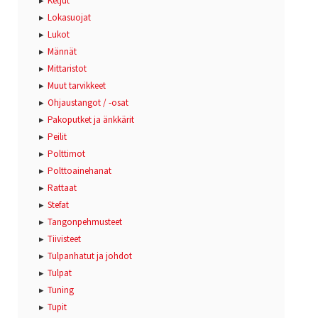
Ketjut
Lokasuojat
Lukot
Männät
Mittaristot
Muut tarvikkeet
Ohjaustangot / -osat
Pakoputket ja änkkärit
Peilit
Polttimot
Polttoainehanat
Rattaat
Stefat
Tangonpehmusteet
Tiivisteet
Tulpanhatut ja johdot
Tulpat
Tuning
Tupit