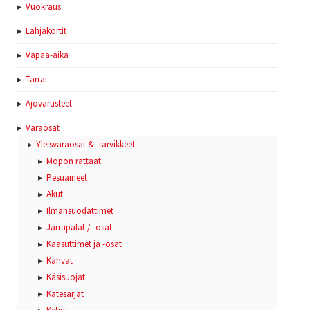
Vuokraus
Lahjakortit
Vapaa-aika
Tarrat
Ajovarusteet
Varaosat
Yleisvaraosat & -tarvikkeet
Mopon rattaat
Pesuaineet
Akut
Ilmansuodattimet
Jarrupalat / -osat
Kaasuttimet ja -osat
Kahvat
Käsisuojat
Katesarjat