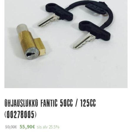
Ohjauslukko Fantic 50cc / 125cc
(00278005)
55,90
€
59,90
€
sis alv 25.5%