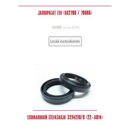
Jarrupalat etu (DB2700 / 70086)
10,90
€
sis alv 25.5%
Lisää ostoskoriin
Etuhaarukan stefasarja 32x42x8/9 (22-A014)