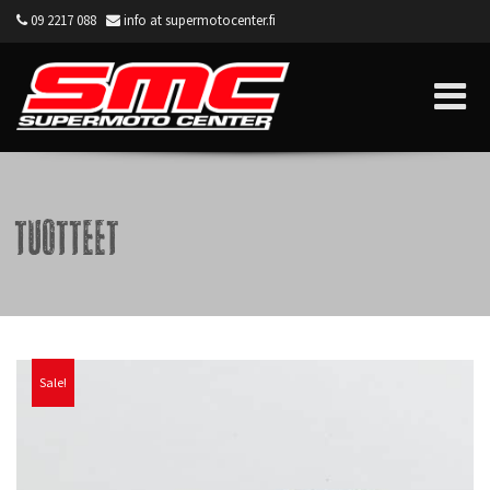
09 2217 088
info at supermotocenter.fi
Supermoto Center
Tuotteet
Sale!