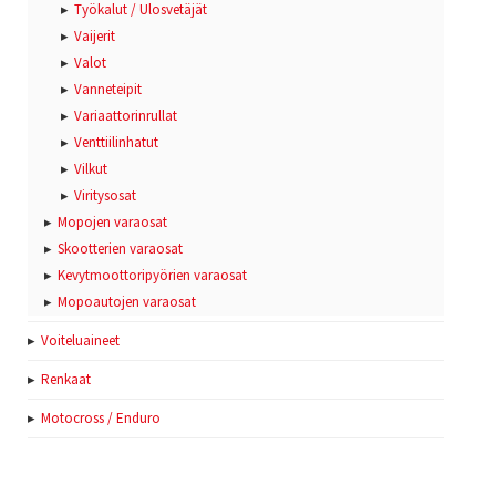
Työkalut / Ulosvetäjät
Vaijerit
Valot
Vanneteipit
Variaattorinrullat
Venttiilinhatut
Vilkut
Viritysosat
Mopojen varaosat
Skootterien varaosat
Kevytmoottoripyörien varaosat
Mopoautojen varaosat
Voiteluaineet
Renkaat
Motocross / Enduro