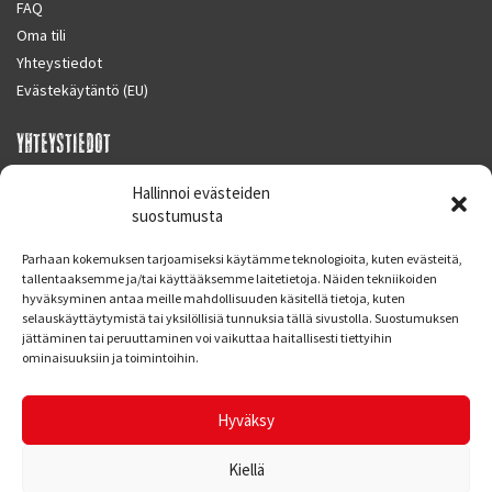
FAQ
Oma tili
Yhteystiedot
Evästekäytäntö (EU)
YHTEYSTIEDOT
SUPERMOTO CENTER
Hallinnoi evästeiden
Masalantie 410
suostumusta
02430 MASALA (KIRKKONUMMI)
Parhaan kokemuksen tarjoamiseksi käytämme teknologioita, kuten evästeitä,
Finland
tallentaaksemme ja/tai käyttääksemme laitetietoja. Näiden tekniikoiden
hyväksyminen antaa meille mahdollisuuden käsitellä tietoja, kuten
Puh. 09 221 7088
selauskäyttäytymistä tai yksilöllisiä tunnuksia tällä sivustolla. Suostumuksen
info at supermotocenter.fi
jättäminen tai peruuttaminen voi vaikuttaa haitallisesti tiettyihin
ominaisuuksiin ja toimintoihin.
Liikkeen aukioloajat
Maanantai - Tiistai 09.00 - 17.00
Hyväksy
Keskiviikko 09.00 - 19.00
Torstai - Perjantai 09.00 - 17.00
Kiellä