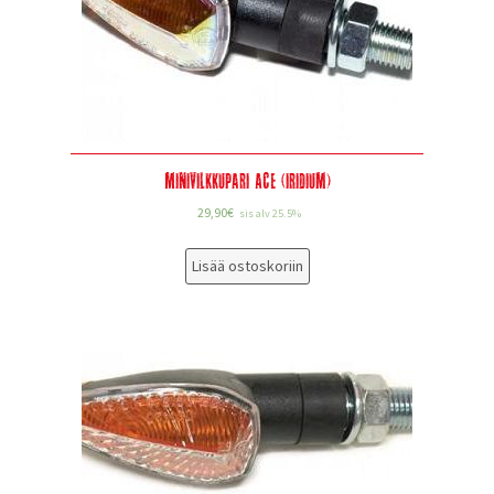
Minivilkkupari ACE (iridium)
29,90
€
sis alv 25.5%
Lisää ostoskoriin