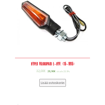
Hyper vilkkupari e-hyv. (15-995)
32,00
€
29,90
€
sis alv 25.5%
Lisää ostoskoriin