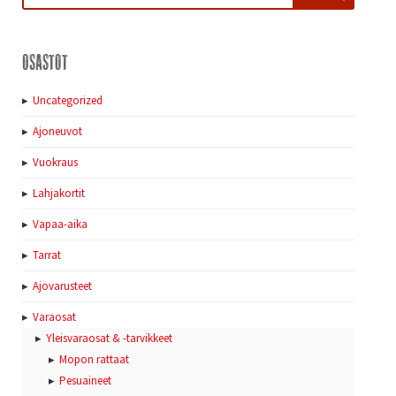
Osastot
Uncategorized
Ajoneuvot
Vuokraus
Lahjakortit
Vapaa-aika
Tarrat
Ajovarusteet
Varaosat
Yleisvaraosat & -tarvikkeet
Mopon rattaat
Pesuaineet