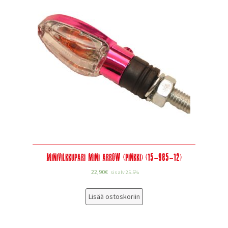
Minivilkkupari Mini Arrow (Pinkki) (15-985-12)
22,90
€
sis alv 25.5%
Lisää ostoskoriin