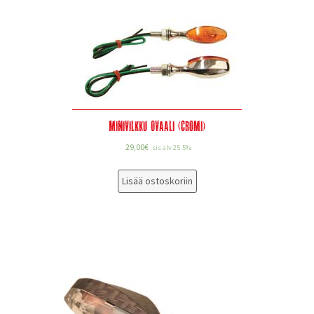
Minivilkku Ovaali (cromi)
29,00
€
sis alv 25.5%
Lisää ostoskoriin