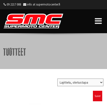
09 2217 088
info at supermotocenter.fi
Supermoto Center
Tuotteet
Sale!