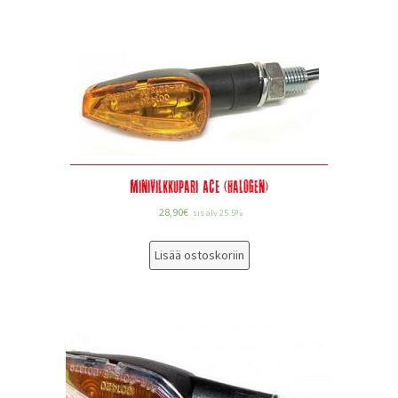
Minivilkkupari ACE (halogen)
28,90
€
sis alv 25.5%
Lisää ostoskoriin