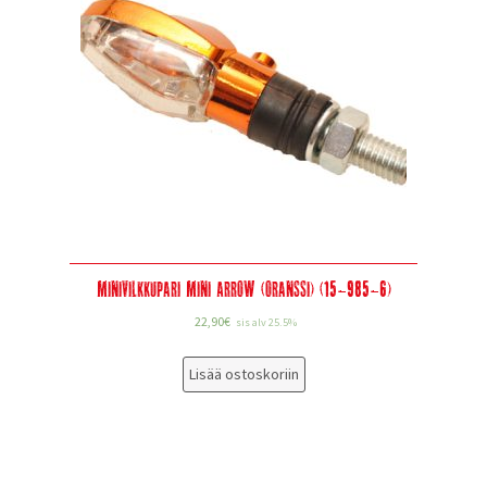
Minivilkkupari Mini Arrow (oranssi) (15-985-6)
22,90
€
sis alv 25.5%
Lisää ostoskoriin