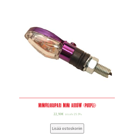
Minivilkkupari Mini Arrow (Purple)
22,90
€
sis alv 25.5%
Lisää ostoskoriin