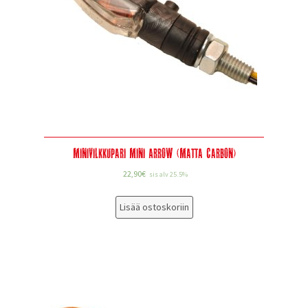
Minivilkkupari Mini Arrow (Matta Carbon)
22,90
€
sis alv 25.5%
Lisää ostoskoriin