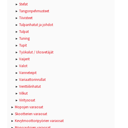
Stefat
Tangonpehmusteet
Tiivisteet
Tulpanhatut ja johdot
Tulpat
Tuning
Tupit
Työkalut / Ulosvetäjät
Vaijerit
Valot
Vanneteipit
Variaattorinrullat
Venttiilinhatut
Vilkut
Viritysosat
Mopojen varaosat
Skootterien varaosat
Kevytmoottoripyörien varaosat
Mopoautojen varaosat