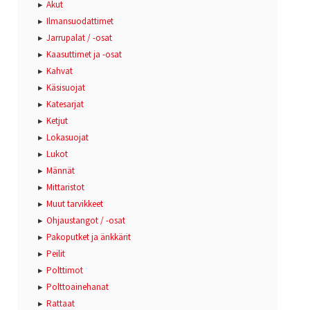
Akut
Ilmansuodattimet
Jarrupalat / -osat
Kaasuttimet ja -osat
Kahvat
Käsisuojat
Katesarjat
Ketjut
Lokasuojat
Lukot
Männät
Mittaristot
Muut tarvikkeet
Ohjaustangot / -osat
Pakoputket ja änkkärit
Peilit
Polttimot
Polttoainehanat
Rattaat