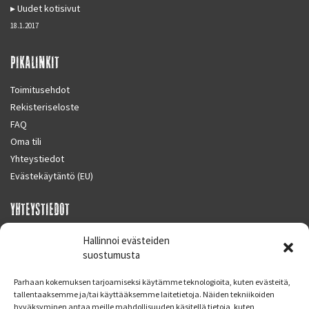
Uudet kotisivut
18.1.2017
PIKALINKIT
Toimitusehdot
Rekisteriseloste
FAQ
Oma tili
Yhteystiedot
Evästekäytäntö (EU)
YHTEYSTIEDOT
SUPERMOTO CENTER
Hallinnoi evästeiden
Masalantie 410
suostumusta
02430 MASALA (KIRKKONUMMI)
Parhaan kokemuksen tarjoamiseksi käytämme teknologioita, kuten evästeitä,
Finland
tallentaaksemme ja/tai käyttääksemme laitetietoja. Näiden tekniikoiden
hyväksyminen antaa meille mahdollisuuden käsitellä tietoja, kuten