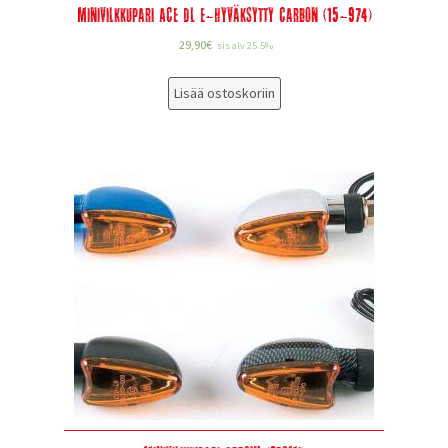
Minivilkkupari ACE DL E-Hyväksytty Carbon (15-974)
29,90
€
sis alv 25.5%
Lisää ostoskoriin