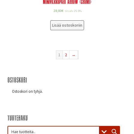
Minivilkkupari Arrow (cromi)
28,80
€
sis alv 25.5%
Lisää ostoskoriin
1
2
→
Ostoskori
Ostoskori on tyhjä.
Tuotehaku