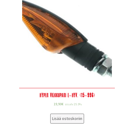
Hyper vilkkupari e-hyv. (15-996)
19,90
€
sis alv 25.5%
Lisää ostoskoriin