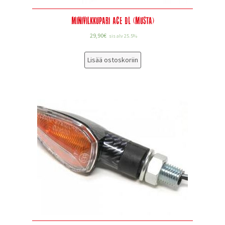
Minivilkkupari ACE DL (musta)
29,90
€
sis alv 25.5%
Lisää ostoskoriin