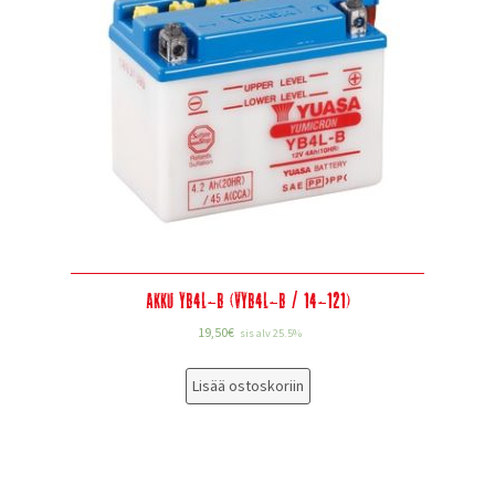
Akku YB4L-B (VYB4L-B / 14-121)
19,50
€
sis alv 25.5%
Lisää ostoskoriin