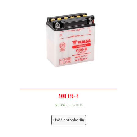
Akku YB9-B
55,00
€
sis alv 25.5%
Lisää ostoskoriin