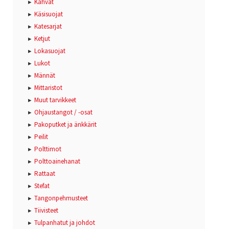
Kahvat
Käsisuojat
Katesarjat
Ketjut
Lokasuojat
Lukot
Männät
Mittaristot
Muut tarvikkeet
Ohjaustangot / -osat
Pakoputket ja änkkärit
Peilit
Polttimot
Polttoainehanat
Rattaat
Stefat
Tangonpehmusteet
Tiivisteet
Tulpanhatut ja johdot