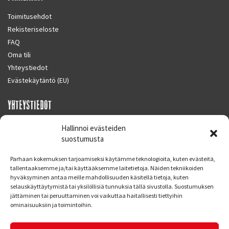
Toimitusehdot
Rekisteriseloste
FAQ
Oma tili
Yhteystiedot
Evästekäytäntö (EU)
YHTEYSTIEDOT
SUPERMOTO CENTER
Hallinnoi evästeiden
Masalantie 410
suostumusta
02430 MASALA (KIRKKONUMMI)
Parhaan kokemuksen tarjoamiseksi käytämme teknologioita, kuten evästeitä,
Finland
tallentaaksemme ja/tai käyttääksemme laitetietoja. Näiden tekniikoiden
hyväksyminen antaa meille mahdollisuuden käsitellä tietoja, kuten
Puh. 09 221 7088
selauskäyttäytymistä tai yksilöllisiä tunnuksia tällä sivustolla. Suostumuksen
info at supermotocenter.fi
jättäminen tai peruuttaminen voi vaikuttaa haitallisesti tiettyihin
ominaisuuksiin ja toimintoihin.
Liikkeen aukioloajat
Maanantai - Tiistai 09.00 - 17.00