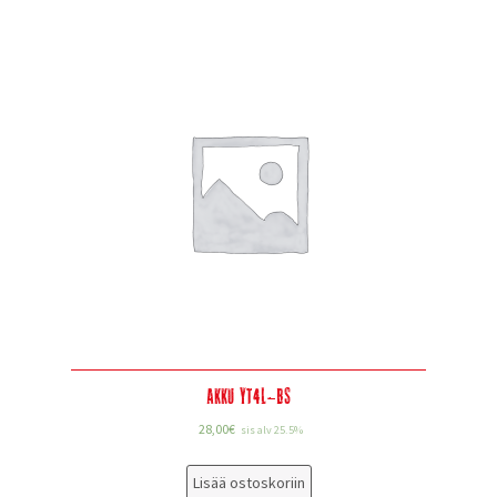
Akku YT4L-BS
28,00
€
sis alv 25.5%
Lisää ostoskoriin