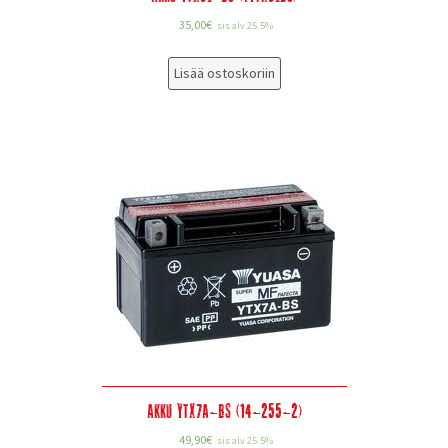
35,00
€
sis alv 25.5%
Lisää ostoskoriin
Akku YTX7A-BS (14-255-2)
49,90
€
sis alv 25.5%