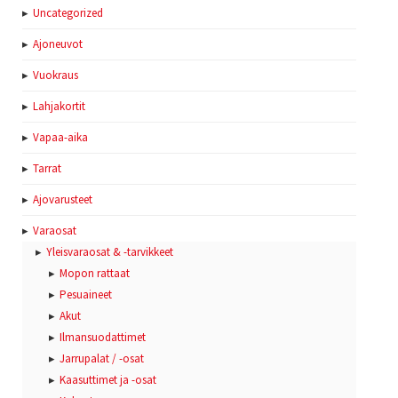
Uncategorized
Ajoneuvot
Vuokraus
Lahjakortit
Vapaa-aika
Tarrat
Ajovarusteet
Varaosat
Yleisvaraosat & -tarvikkeet
Mopon rattaat
Pesuaineet
Akut
Ilmansuodattimet
Jarrupalat / -osat
Kaasuttimet ja -osat