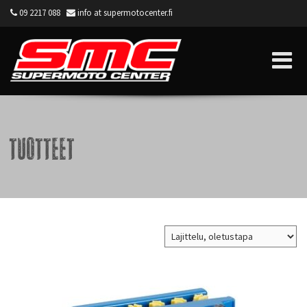
09 2217 088
info at supermotocenter.fi
Supermoto Center
Tuotteet