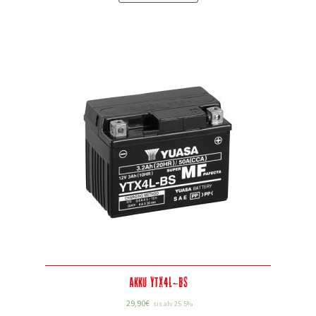
Akku YTX4L-BS
29,90
€
sis alv 25.5%