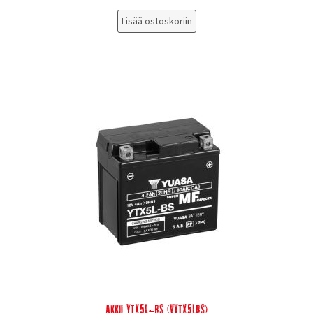
Lisää ostoskoriin
Akku YTX5L-BS (VYTX5LBS)