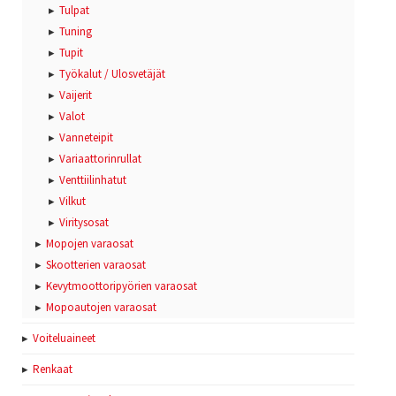
Tulpat
Tuning
Tupit
Työkalut / Ulosvetäjät
Vaijerit
Valot
Vanneteipit
Variaattorinrullat
Venttiilinhatut
Vilkut
Viritysosat
Mopojen varaosat
Skootterien varaosat
Kevytmoottoripyörien varaosat
Mopoautojen varaosat
Voiteluaineet
Renkaat