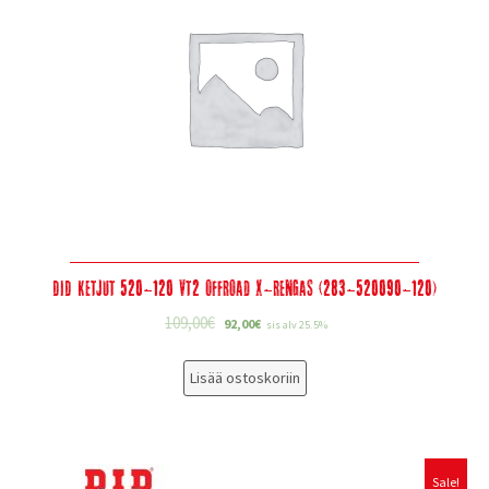
DID Ketjut 520-120 VT2 Offroad X-Rengas (283-520090-120)
109,00
€
92,00
€
sis alv 25.5%
Lisää ostoskoriin
Sale!