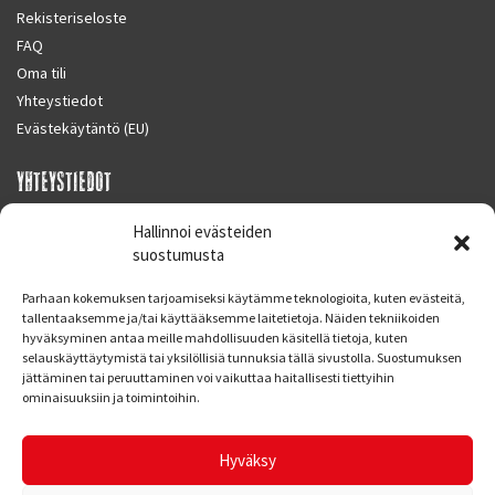
Rekisteriseloste
FAQ
Oma tili
Yhteystiedot
Evästekäytäntö (EU)
YHTEYSTIEDOT
SUPERMOTO CENTER
Hallinnoi evästeiden
Masalantie 410
suostumusta
02430 MASALA (KIRKKONUMMI)
Parhaan kokemuksen tarjoamiseksi käytämme teknologioita, kuten evästeitä,
Finland
tallentaaksemme ja/tai käyttääksemme laitetietoja. Näiden tekniikoiden
hyväksyminen antaa meille mahdollisuuden käsitellä tietoja, kuten
Puh. 09 221 7088
selauskäyttäytymistä tai yksilöllisiä tunnuksia tällä sivustolla. Suostumuksen
info at supermotocenter.fi
jättäminen tai peruuttaminen voi vaikuttaa haitallisesti tiettyihin
ominaisuuksiin ja toimintoihin.
Liikkeen aukioloajat
Maanantai - Tiistai 09.00 - 17.00
Hyväksy
Keskiviikko 09.00 - 19.00