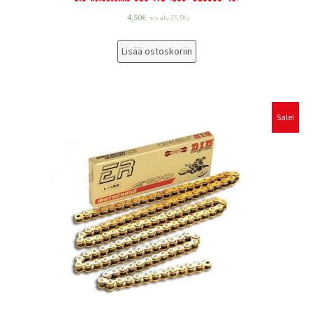
4,50
€
sis alv 25.5%
Lisää ostoskoriin
Sale!