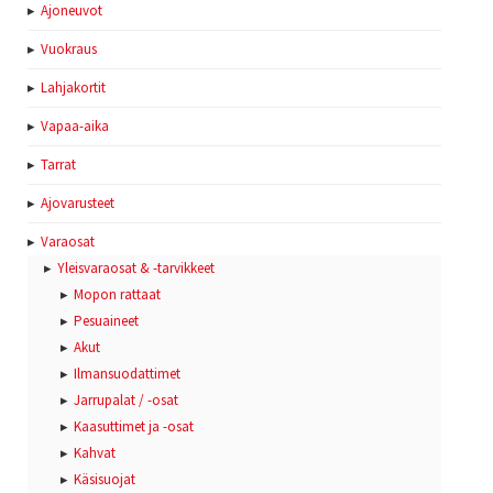
Ajoneuvot
Vuokraus
Lahjakortit
Vapaa-aika
Tarrat
Ajovarusteet
Varaosat
Yleisvaraosat & -tarvikkeet
Mopon rattaat
Pesuaineet
Akut
Ilmansuodattimet
Jarrupalat / -osat
Kaasuttimet ja -osat
Kahvat
Käsisuojat