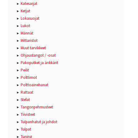
Katesarjat
Ketjut
Lokasuojat
Lukot
Männät
Mittaristot
Muut tarvikkeet
Ohjaustangot / -osat
Pakoputket ja änkkärit
Peilit
Polttimot
Polttoainehanat
Rattaat
Stefat
Tangonpehmusteet
Tiivisteet
Tulpanhatut ja johdot
Tulpat
Tuning