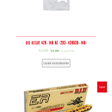
DID Ketjut 428-140 NZ (283-428030-140)
62,00
€
54,00
€
sis alv 25.5%
Lisää ostoskoriin
Sale!