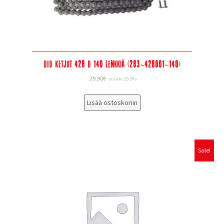
DID Ketjut 428 D 140 lenkkiä (283-428001-140)
29,90
€
sis alv 25.5%
Lisää ostoskoriin
Sale!