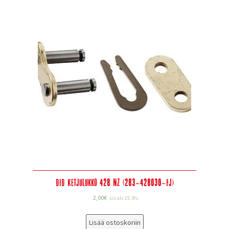
DID Ketjulukko 428 NZ (283-428030-FJ)
2,00
€
sis alv 25.5%
Lisää ostoskoriin