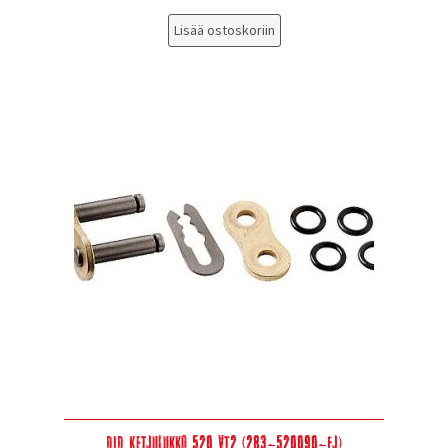
Lisää ostoskoriin
DID Ketjulukko 520 VT2 (283-520090-FJ)