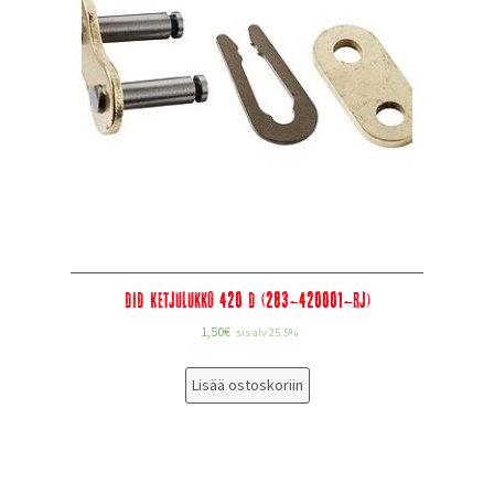
DID Ketjulukko 420 D (283-420001-RJ)
1,50
€
sis alv 25.5%
Lisää ostoskoriin