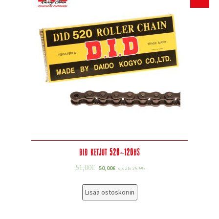
DID Ketjut 520-120HS
51,00
€
50,00
€
sis alv 25.5%
Lisää ostoskoriin