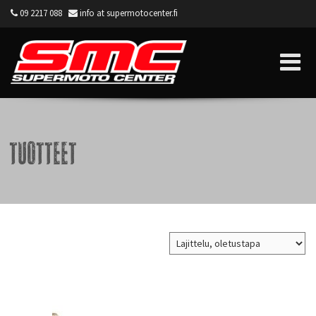
09 2217 088
info at supermotocenter.fi
Supermoto Center
Tuotteet