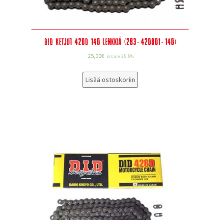
DID Ketjut 420D 140 lenkkiä (283-420001-140)
25,00
€
sis alv 25.5%
Lisää ostoskoriin