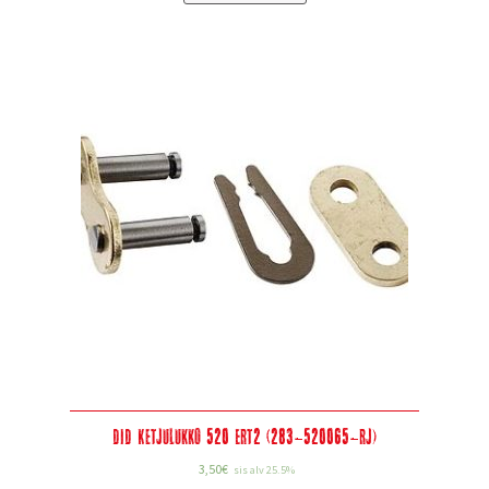
DID Ketjulukko 520 ERT2 (283-520065-RJ)
3,50
€
sis alv 25.5%