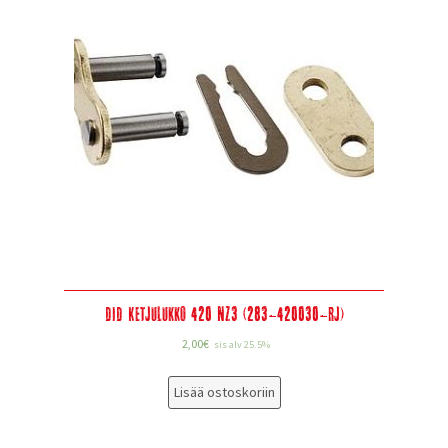
DID Ketjulukko 420 NZ3 (283-420030-RJ)
2,00
€
sis alv 25.5%
Lisää ostoskoriin