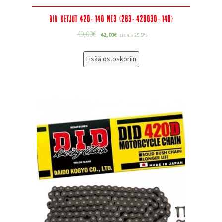
DID Ketjut 420-140 NZ3 (283-420030-140)
49,00
€
42,00
€
sis alv 25.5%
Lisää ostoskoriin