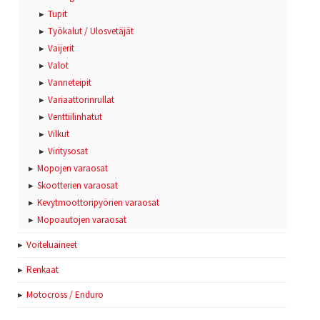
Tupit
Työkalut / Ulosvetäjät
Vaijerit
Valot
Vanneteipit
Variaattorinrullat
Venttiilinhatut
Vilkut
Viritysosat
Mopojen varaosat
Skootterien varaosat
Kevytmoottoripyörien varaosat
Mopoautojen varaosat
Voiteluaineet
Renkaat
Motocross / Enduro