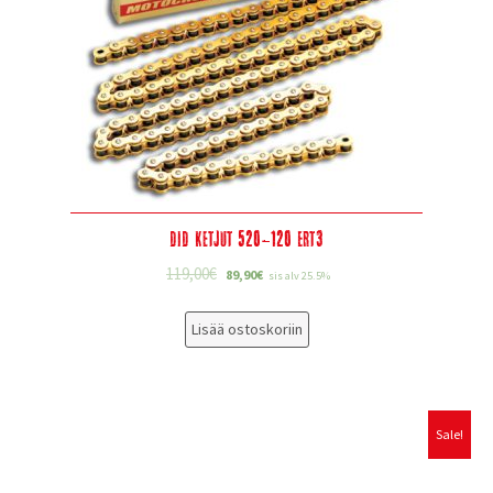
DID Ketjut 520-120 ERT3
119,00
€
89,90
€
sis alv 25.5%
Lisää ostoskoriin
Sale!