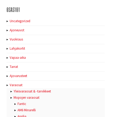
Osastot
Uncategorized
Ajoneuvot
Vuokraus
Lahjakortit
Vapaa-aika
Tarrat
Ajovarusteet
Varaosat
Yleisvaraosat & -tarvikkeet
Mopojen varaosat
Fantic
AM6 Minarelli
Aprilia