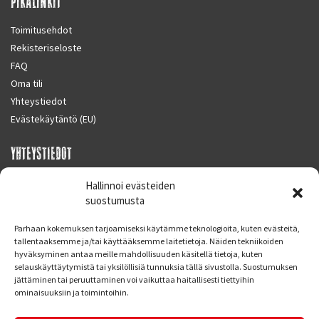
PIKALINKIT
Toimitusehdot
Rekisteriseloste
FAQ
Oma tili
Yhteystiedot
Evästekäytäntö (EU)
YHTEYSTIEDOT
SUPERMOTO CENTER
Hallinnoi evästeiden
Masalantie 410
suostumusta
02430 MASALA (KIRKKONUMMI)
Parhaan kokemuksen tarjoamiseksi käytämme teknologioita, kuten evästeitä,
Finland
tallentaaksemme ja/tai käyttääksemme laitetietoja. Näiden tekniikoiden
hyväksyminen antaa meille mahdollisuuden käsitellä tietoja, kuten
Puh. 09 221 7088
selauskäyttäytymistä tai yksilöllisiä tunnuksia tällä sivustolla. Suostumuksen
info at supermotocenter.fi
jättäminen tai peruuttaminen voi vaikuttaa haitallisesti tiettyihin
ominaisuuksiin ja toimintoihin.
Liikkeen aukioloajat