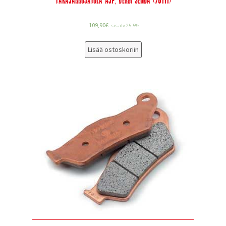
109,90
€
sis alv 25.5%
Lisää ostoskoriin