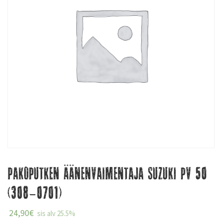
Pakoputken äänenvaimentaja Suzuki PV 50
(308-0701)
24,90
€
sis alv 25.5%