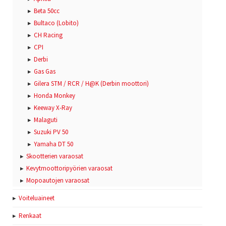
Beta 50cc
Bultaco (Lobito)
CH Racing
CPI
Derbi
Gas Gas
Gilera STM / RCR / H@K (Derbin moottori)
Honda Monkey
Keeway X-Ray
Malaguti
Suzuki PV 50
Yamaha DT 50
Skootterien varaosat
Kevytmoottoripyörien varaosat
Mopoautojen varaosat
Voiteluaineet
Renkaat