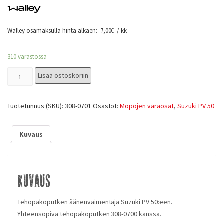
Walley osamaksulla hinta alkaen:
7,00
€
/ kk
310 varastossa
Lisää ostoskoriin
Tuotetunnus (SKU):
308-0701
Osastot:
Mopojen varaosat
,
Suzuki PV 50
Kuvaus
Kuvaus
Tehopakoputken äänenvaimentaja Suzuki PV 50:een.
Yhteensopiva tehopakoputken 308-0700 kanssa.