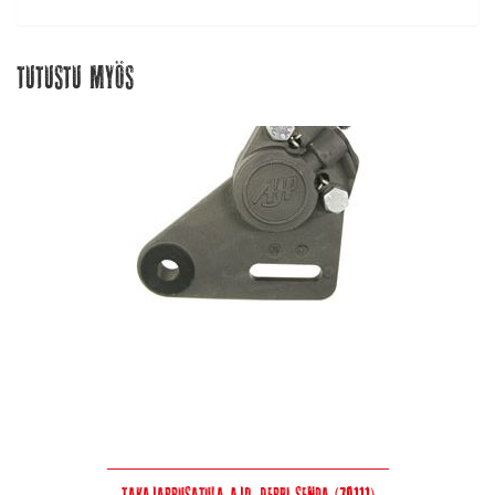
Tutustu myös
Takajarrusatula AJP, Derbi Senda (70111)