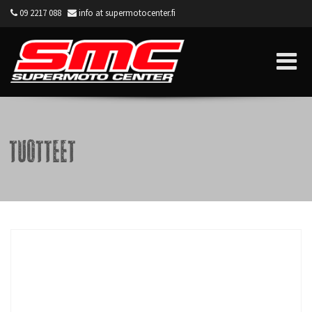
09 2217 088
info at supermotocenter.fi
Supermoto Center
Tuotteet