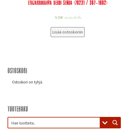
Etujarrukahva Derbi Senda (70231 / 307-1002)
9,50
€
sis alv 25.5%
Lisää ostoskoriin
Ostoskori
Ostoskori on tyhjä.
Tuotehaku