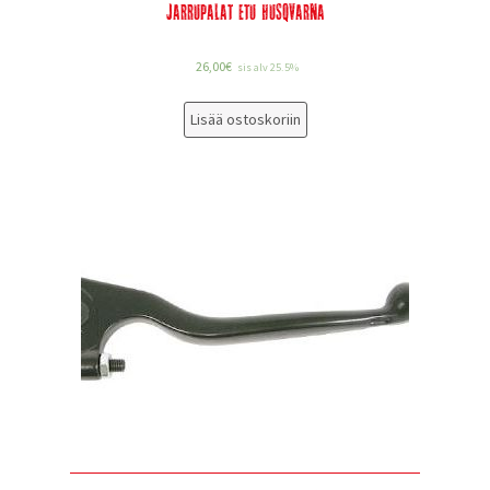
Jarrupalat etu Husqvarna
26,00
€
sis alv 25.5%
Lisää ostoskoriin