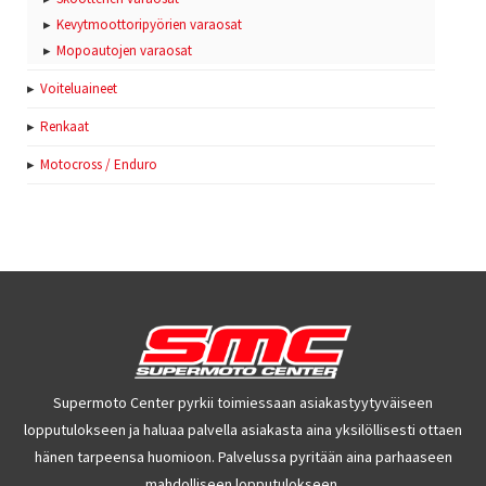
Kevytmoottoripyörien varaosat
Mopoautojen varaosat
Voiteluaineet
Renkaat
Motocross / Enduro
Supermoto Center pyrkii toimiessaan asiakastyytyväiseen
lopputulokseen ja haluaa palvella asiakasta aina yksilöllisesti ottaen
hänen tarpeensa huomioon. Palvelussa pyritään aina parhaaseen
mahdolliseen lopputulokseen.