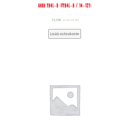
Akku YB4L-B (VYB4L-B / 14-121)
19,50
€
sis alv 25.5%
Lisää ostoskoriin