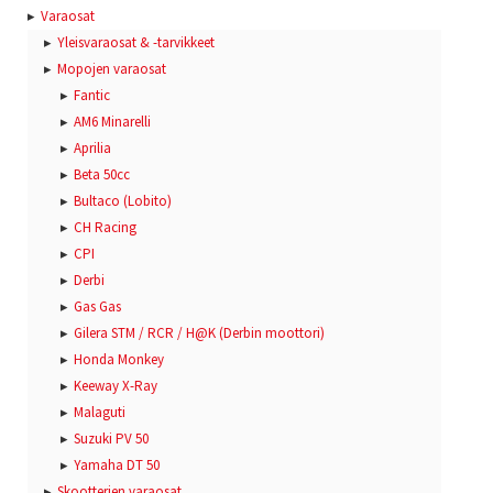
Varaosat
Yleisvaraosat & -tarvikkeet
Mopojen varaosat
Fantic
AM6 Minarelli
Aprilia
Beta 50cc
Bultaco (Lobito)
CH Racing
CPI
Derbi
Gas Gas
Gilera STM / RCR / H@K (Derbin moottori)
Honda Monkey
Keeway X-Ray
Malaguti
Suzuki PV 50
Yamaha DT 50
Skootterien varaosat