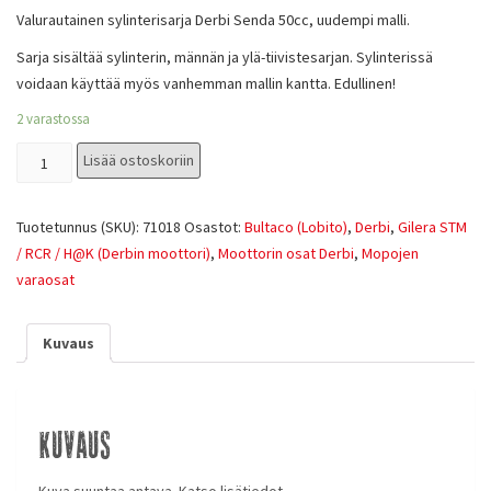
Valurautainen sylinterisarja Derbi Senda 50cc, uudempi malli.
Sarja sisältää sylinterin, männän ja ylä-tiivistesarjan. Sylinterissä
voidaan käyttää myös vanhemman mallin kantta. Edullinen!
2 varastossa
Lisää ostoskoriin
Tuotetunnus (SKU):
71018
Osastot:
Bultaco (Lobito)
,
Derbi
,
Gilera STM
/ RCR / H@K (Derbin moottori)
,
Moottorin osat Derbi
,
Mopojen
varaosat
Kuvaus
Kuvaus
Kuva suuntaa antava. Katso lisätiedot.