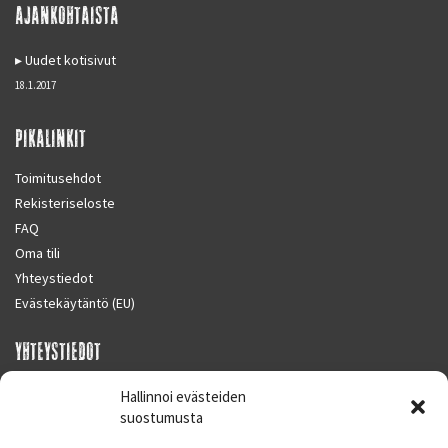
AJANKOHTAISTA
Uudet kotisivut
18.1.2017
PIKALINKIT
Toimitusehdot
Rekisteriseloste
FAQ
Oma tili
Yhteystiedot
Evästekäytäntö (EU)
YHTEYSTIEDOT
SUPERMOTO CENTER
Hallinnoi evästeiden
Masalantie 410
suostumusta
02430 MASALA (KIRKKONUMMI)