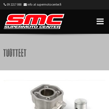
09 2217 088
info at supermotocenter.fi
Supermoto Center
Tuotteet