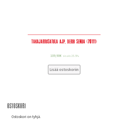
Takajarrusatula AJP, Derbi Senda (70111)
109,90
€
sis alv 25.5%
Lisää ostoskoriin
Ostoskori
Ostoskori on tyhjä.