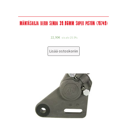
Mäntäsarja Derbi Senda 39.86mm Super Piston (70749)
22,90
€
sis alv 25.5%
Lisää ostoskoriin