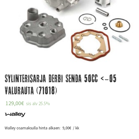
Sylinterisarja Derbi Senda 50cc <-05
Valurauta (71018)
129,00
€
sis alv 25.5%
Walley osamaksulla hinta alkaen:
9,00
€
/ kk