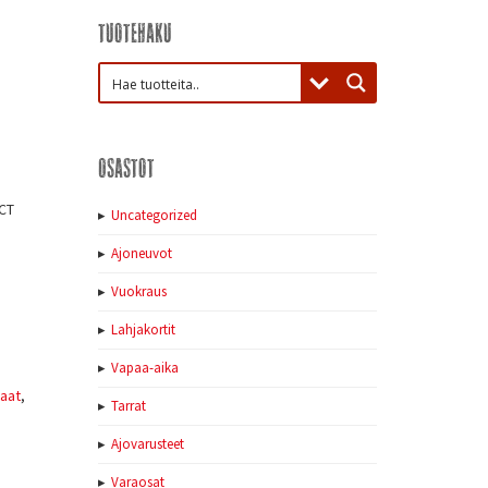
Tuotehaku
Osastot
2CT
Uncategorized
Ajoneuvot
Vuokraus
Lahjakortit
Vapaa-aika
aat
,
Tarrat
Ajovarusteet
Varaosat