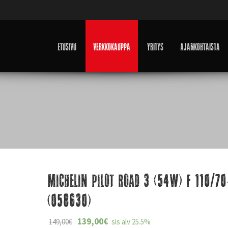
Etusivu
Verkkokauppa
Yritys
Ajankohtaista
Michelin Pilot Road 3 (54W) F 110/7
(058630)
139,00
€
149,00
€
sis alv 25.5%