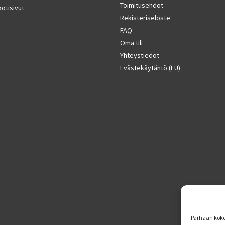
Toimitusehdot
otisivut
Rekisteriseloste
FAQ
Oma tili
Yhteystiedot
Evästekäytäntö (EU)
Parhaan koke