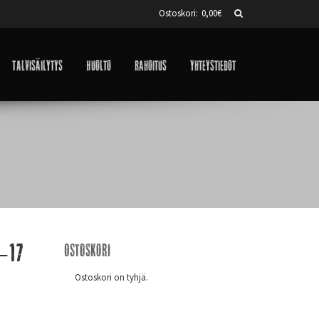
Ostoskori:
0,00
€
Talvisäilytys
Huolto
Rahoitus
Yhteystiedot
0-17
Ostoskori
Ostoskori on tyhjä.