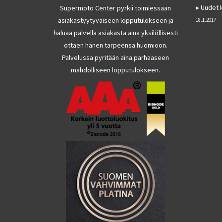
Uudet k
Supermoto Center pyrkii toimiessaan
asiakastyytyväiseen lopputulokseen ja
18.1.2017
haluaa palvella asiakasta aina yksilöllisesti
ottaen hänen tarpeensa huomioon.
Palvelussa pyritään aina parhaaseen
mahdolliseen lopputulokseen.