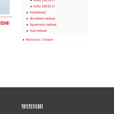
Koko 190/50-17
Koko 190/55-17
Sisärenkaat
Skootterin renkaat
815148)
Supermoto renkaat
Trial renkaat
Motocross / Enduro
YHTEYSTIEDOT