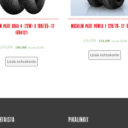
in Pilot Road 4 (73W) R 180/55-17
Michelin Pilot Power F 120/70-17 (
(694117)
135,00
€
124,00
€
sis alv 25.5%
239,00
€
199,00
€
sis alv 25.5%
Lisää ostoskoriin
Lisää ostoskoriin
HTAISTA
PIKALINKIT