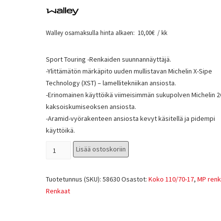
Walley osamaksulla hinta alkaen:
10,00
€
/ kk
Sport Touring -Renkaiden suunnannäyttäjä.
-Ylittämätön märkäpito uuden mullistavan Michelin X-Sipe
Technology (XST) – lamellitekniikan ansiosta.
-Erinomainen käyttöikä viimeisimmän sukupolven Michelin 
kaksoiskumiseoksen ansiosta.
-Aramid-vyörakenteen ansiosta kevyt käsitellä ja pidempi
käyttöikä.
Lisää ostoskoriin
Tuotetunnus (SKU):
58630
Osastot:
Koko 110/70-17
,
MP renk
Renkaat