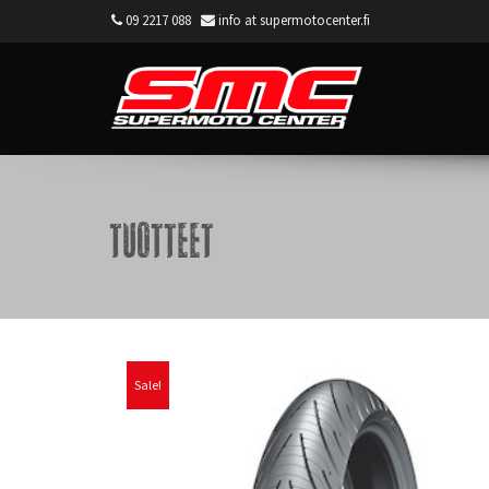
09 2217 088
info at supermotocenter.fi
Supermoto Center
Tuotteet
Sale!