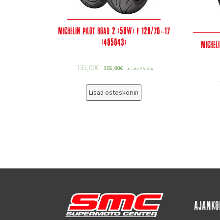
Michelin Pilot Road 2 (58W) F 120/70-17
(405043)
Michel
135,00
€
115,00
€
sis alv 25.5%
Lisää ostoskoriin
AJANKO