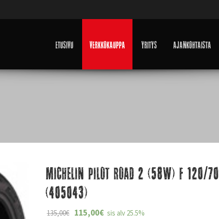
Etusivu
Verkkokauppa
Yritys
Ajankohtaista
Michelin Pilot Road 2 (58W) F 120/7
(405043)
115,00
€
135,00
€
sis alv 25.5%