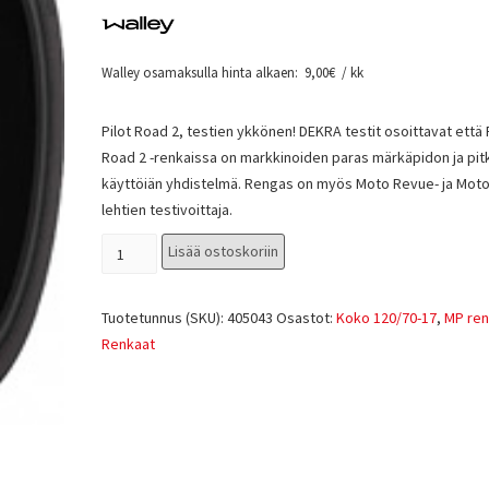
Walley osamaksulla hinta alkaen:
9,00
€
/ kk
Pilot Road 2, testien ykkönen! DEKRA testit osoittavat että 
Road 2 -renkaissa on markkinoiden paras märkäpidon ja pit
käyttöiän yhdistelmä. Rengas on myös Moto Revue- ja Moto
lehtien testivoittaja.
Lisää ostoskoriin
Tuotetunnus (SKU):
405043
Osastot:
Koko 120/70-17
,
MP ren
Renkaat