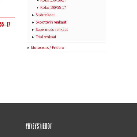
Koko 190/50-17
Koko 190/55-17
Sisärenkaat
Skootterin renkaat
/55-17
Supermoto renkaat
Trial renkaat
Motocross / Enduro
YHTEYSTIEDOT