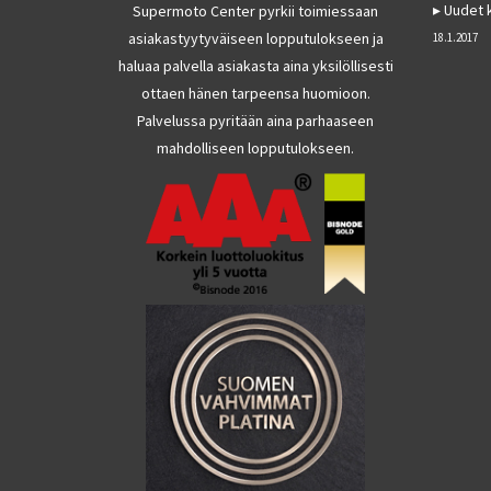
Uudet k
Supermoto Center pyrkii toimiessaan
asiakastyytyväiseen lopputulokseen ja
18.1.2017
haluaa palvella asiakasta aina yksilöllisesti
ottaen hänen tarpeensa huomioon.
Palvelussa pyritään aina parhaaseen
mahdolliseen lopputulokseen.