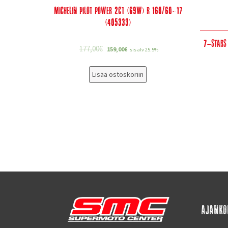
Michelin Pilot Power 2CT (69W) R 160/60-17
(405333)
7-Stars
177,00
€
159,00
€
sis alv 25.5%
Lisää ostoskoriin
AJANKO