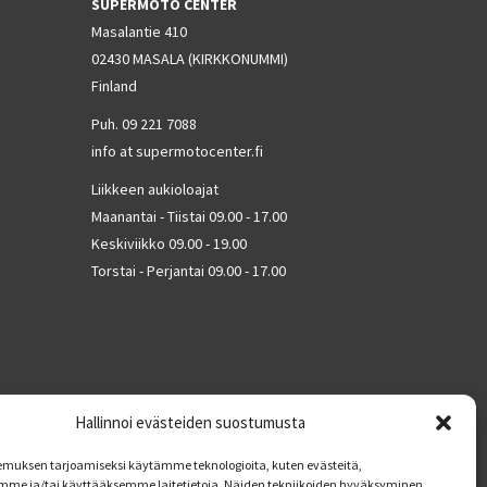
SUPERMOTO CENTER
Masalantie 410
02430 MASALA (KIRKKONUMMI)
Finland
Puh. 09 221 7088
info at supermotocenter.fi
Liikkeen aukioloajat
Maanantai - Tiistai 09.00 - 17.00
Keskiviikko 09.00 - 19.00
Torstai - Perjantai 09.00 - 17.00
Hallinnoi evästeiden suostumusta
muksen tarjoamiseksi käytämme teknologioita, kuten evästeitä,
mme ja/tai käyttääksemme laitetietoja. Näiden tekniikoiden hyväksyminen