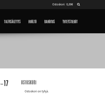
Ostoskori:
0,00
€
Talvisäilytys
Huolto
Rahoitus
Yhteystiedot
0-17
Ostoskori
Ostoskori on tyhjä.