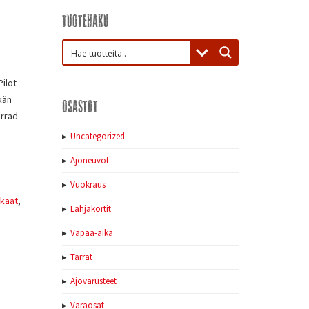
Tuotehaku
Pilot
kän
Osastot
rrad-
Uncategorized
Ajoneuvot
Vuokraus
kaat
,
Lahjakortit
Vapaa-aika
Tarrat
Ajovarusteet
Varaosat