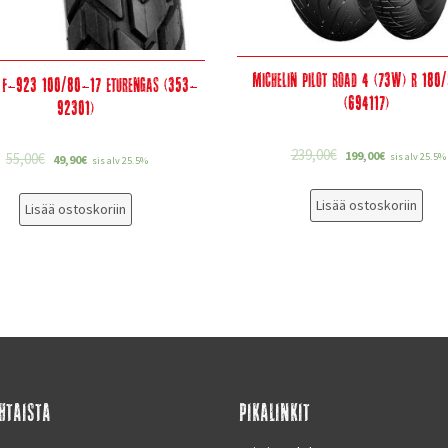
Michelin Pilot Road 4 (73W) R 180
 F-923 100/80-17 Eturengas (353-
(694117)
92301)
239,00
€
199,00
€
55,00
€
sis alv 25.5%
49,90
€
sis alv 25.5%
Lisää ostoskoriin
Lisää ostoskoriin
HTAISTA
PIKALINKIT