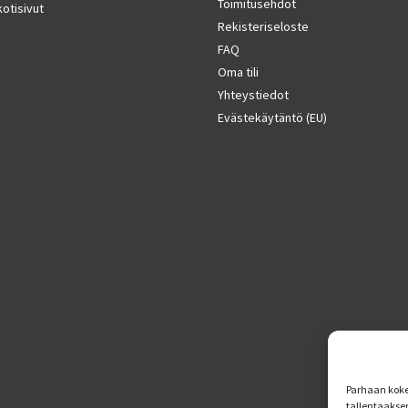
Toimitusehdot
otisivut
Rekisteriseloste
FAQ
Oma tili
Yhteystiedot
Evästekäytäntö (EU)
Parhaan koke
tallentaakse