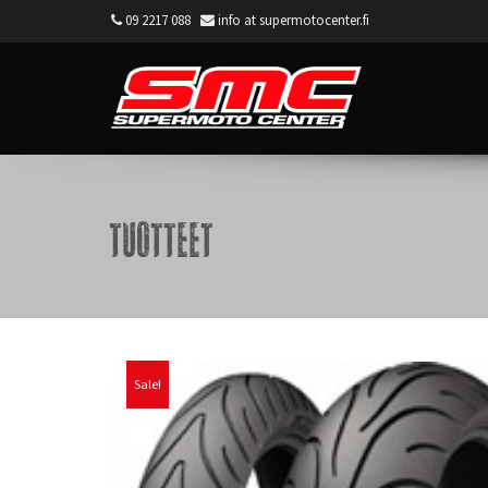
09 2217 088
info at supermotocenter.fi
Supermoto Center
Tuotteet
Sale!