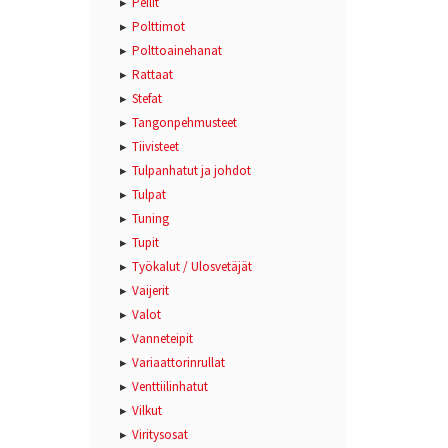
Peilit
Polttimot
Polttoainehanat
Rattaat
Stefat
Tangonpehmusteet
Tiivisteet
Tulpanhatut ja johdot
Tulpat
Tuning
Tupit
Työkalut / Ulosvetäjät
Vaijerit
Valot
Vanneteipit
Variaattorinrullat
Venttiilinhatut
Vilkut
Viritysosat