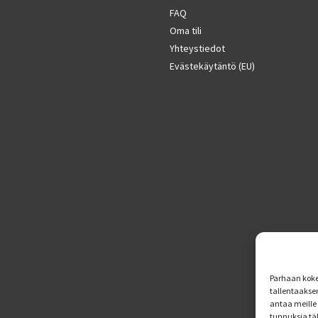
FAQ
Oma tili
Yhteystiedot
Evästekäytäntö (EU)
Parhaan koke
tallentaakse
antaa meille 
tunnuksia tä