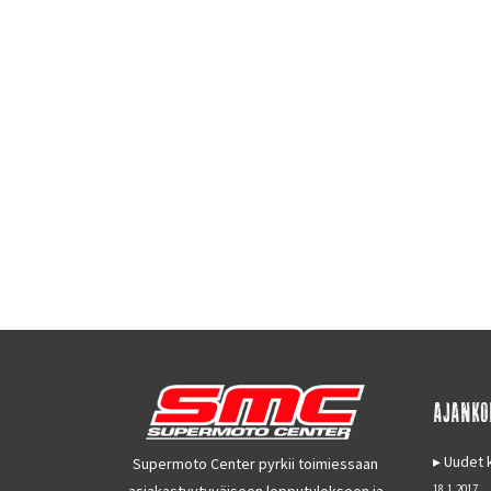
AJANKO
Uudet k
Supermoto Center pyrkii toimiessaan
asiakastyytyväiseen lopputulokseen ja
18.1.2017