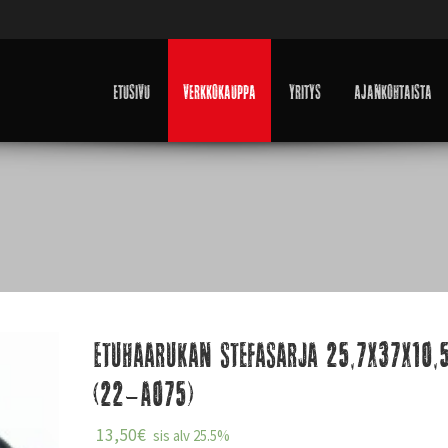
Etusivu
Verkkokauppa
Yritys
Ajankohtaista
Etuhaarukan stefasarja 25,7x37x10,
(22-A075)
13,50
€
sis alv 25.5%