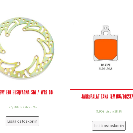
levy etu Husqvarna SM / WRE 00-
Jarrupalat taka (EM186/DB237
75,00
€
sis alv 25.5%
9,90
€
sis alv 25.5%
Lisää ostoskoriin
Lisää ostoskoriin