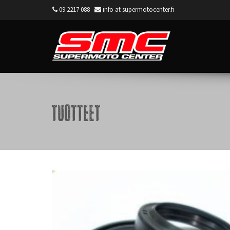
09 2217 088
info at supermotocenter.fi
Supermoto Center
Tuotteet