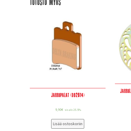
Tutustu myös
Jarru
Jarrupalat (DB2014)
9,90
€
sis alv 25.5%
Lisää ostoskoriin