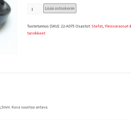
Lisää ostoskoriin
Tuotetunnus (SKU):
22-A075
Osastot:
Stefat
,
Yleisvaraosat &
tarvikkeet
0,5mm. Kuva suuntaa antava.