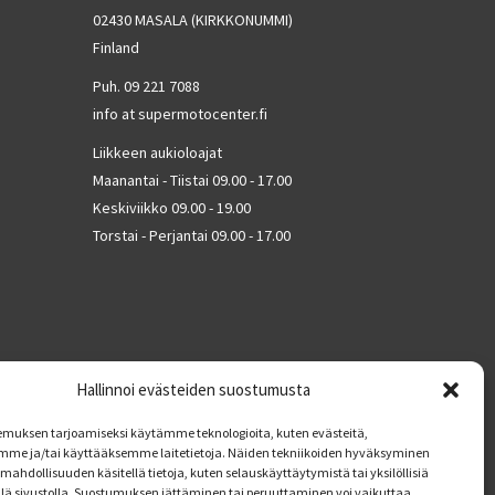
02430 MASALA (KIRKKONUMMI)
Finland
Puh. 09 221 7088
info at supermotocenter.fi
Liikkeen aukioloajat
Maanantai - Tiistai 09.00 - 17.00
Keskiviikko 09.00 - 19.00
Torstai - Perjantai 09.00 - 17.00
Hallinnoi evästeiden suostumusta
muksen tarjoamiseksi käytämme teknologioita, kuten evästeitä,
mme ja/tai käyttääksemme laitetietoja. Näiden tekniikoiden hyväksyminen
mahdollisuuden käsitellä tietoja, kuten selauskäyttäytymistä tai yksilöllisiä
llä sivustolla. Suostumuksen jättäminen tai peruuttaminen voi vaikuttaa