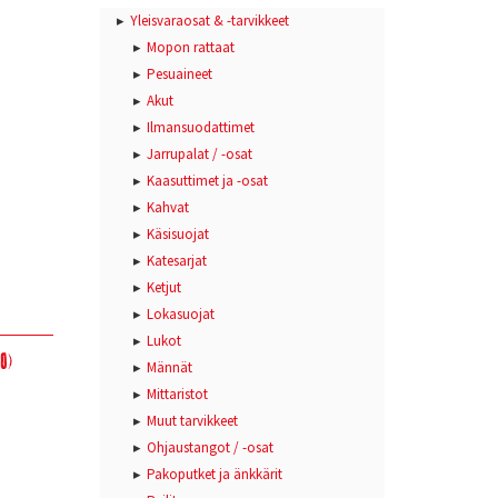
Yleisvaraosat & -tarvikkeet
Mopon rattaat
Pesuaineet
Akut
Ilmansuodattimet
Jarrupalat / -osat
Kaasuttimet ja -osat
Kahvat
Käsisuojat
Katesarjat
Ketjut
Lokasuojat
Lukot
0)
Männät
Mittaristot
Muut tarvikkeet
Ohjaustangot / -osat
Pakoputket ja änkkärit