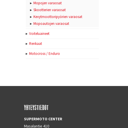
Mopojen varaosat
Skootterien varaosat
Kevytmoottoripyörien varaosat
Mopoautojen varaosat
Voiteluaineet
Renkaat
Motocross / Enduro
YHTEYSTIEDOT
SUPERMOTO CENTER
Masalantie 410