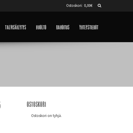
Ostoskori:
0,00
€
Talvisäilytys
Huolto
Rahoitus
Yhteystiedot
5
Ostoskori
Ostoskori on tyhjä.