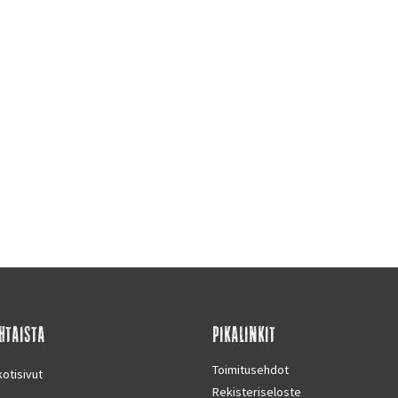
HTAISTA
PIKALINKIT
Toimitusehdot
otisivut
Rekisteriseloste