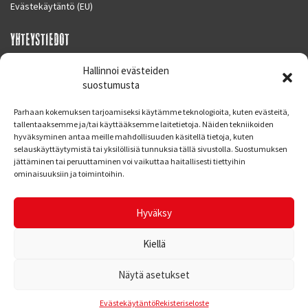
Evästekäytäntö (EU)
YHTEYSTIEDOT
SUPERMOTO CENTER
Hallinnoi evästeiden
Masalantie 410
suostumusta
02430 MASALA (KIRKKONUMMI)
Parhaan kokemuksen tarjoamiseksi käytämme teknologioita, kuten evästeitä,
Finland
tallentaaksemme ja/tai käyttääksemme laitetietoja. Näiden tekniikoiden
hyväksyminen antaa meille mahdollisuuden käsitellä tietoja, kuten
Puh. 09 221 7088
selauskäyttäytymistä tai yksilöllisiä tunnuksia tällä sivustolla. Suostumuksen
info at supermotocenter.fi
jättäminen tai peruuttaminen voi vaikuttaa haitallisesti tiettyihin
ominaisuuksiin ja toimintoihin.
Liikkeen aukioloajat
Maanantai - Tiistai 09.00 - 17.00
Hyväksy
Keskiviikko 09.00 - 19.00
Torstai - Perjantai 09.00 - 17.00
Kiellä
Näytä asetukset
© Supermoto Center
Kotisivut: Web Bond Oy
Evästekäytäntö
Rekisteriseloste