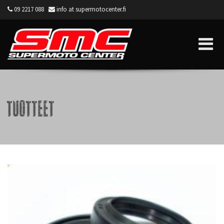
09 2217 088
info at supermotocenter.fi
Supermoto Center
Tuotteet