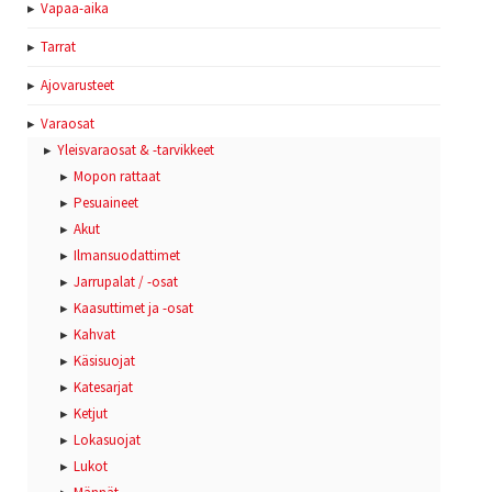
Vapaa-aika
Tarrat
Ajovarusteet
Varaosat
Yleisvaraosat & -tarvikkeet
Mopon rattaat
Pesuaineet
Akut
Ilmansuodattimet
Jarrupalat / -osat
Kaasuttimet ja -osat
Kahvat
Käsisuojat
Katesarjat
Ketjut
Lokasuojat
Lukot