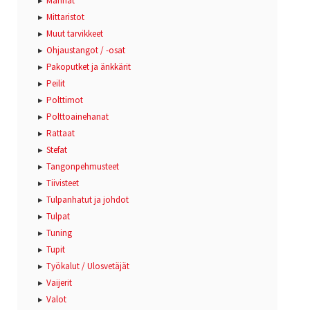
Männät
Mittaristot
Muut tarvikkeet
Ohjaustangot / -osat
Pakoputket ja änkkärit
Peilit
Polttimot
Polttoainehanat
Rattaat
Stefat
Tangonpehmusteet
Tiivisteet
Tulpanhatut ja johdot
Tulpat
Tuning
Tupit
Työkalut / Ulosvetäjät
Vaijerit
Valot