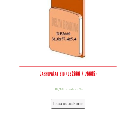
Jarrupalat etu (DB2660 / 70085)
10,90
€
sis alv 25.5%
Lisää ostoskoriin