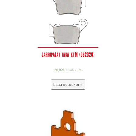
Jarrupalat taka KTM (DB2320)
26,00
€
sis alv 25.5%
Lisää ostoskoriin