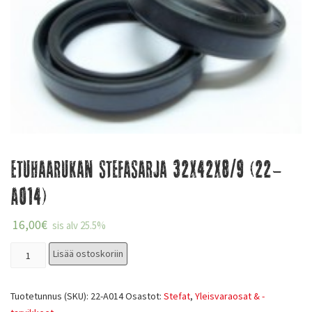
Etuhaarukan stefasarja 32x42x8/9 (22-
A014)
16,00
€
sis alv 25.5%
Lisää ostoskoriin
Tuotetunnus (SKU):
22-A014
Osastot:
Stefat
,
Yleisvaraosat & -