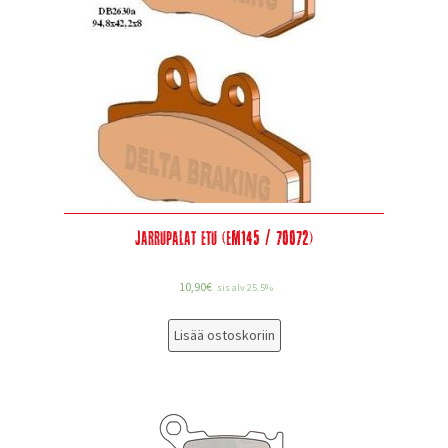
Jarrupalat etu (EM145 / 70072)
10,90
€
sis alv 25.5%
Lisää ostoskoriin