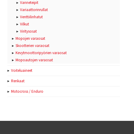
Vanneteipit
Variaattorinrullat
Venttiilinhatut
Vilkut
Viritysosat
Mopojen varaosat
Skootterien varaosat
Kevytmoottoripyörien varaosat
Mopoautojen varaosat
Voiteluaineet
Renkaat
Motocross / Enduro