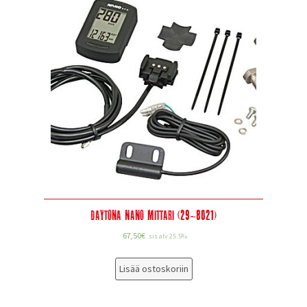
Daytona Nano mittari (29-8021)
67,50
€
sis alv 25.5%
Lisää ostoskoriin