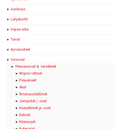
Vuokraus
Lahjakortit
Vapaa-aika
Tarrat
Ajovarusteet
Varaosat
Yleisvaraosat & -tarvikkeet
Mopon rattaat
Pesuaineet
Akut
Ilmansuodattimet
Jarrupalat / -osat
Kaasuttimet ja -osat
Kahvat
Käsisuojat
Katesarjat