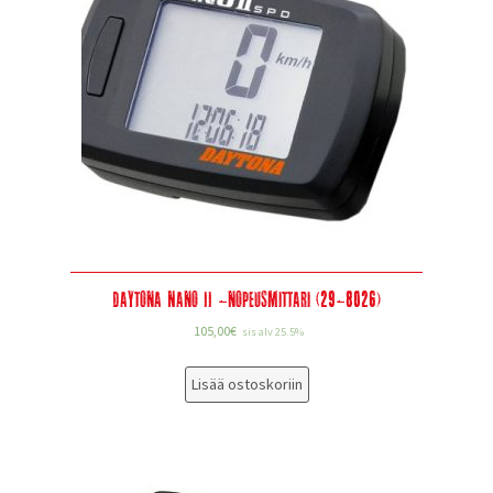
Daytona Nano II -nopeusmittari (29-8026)
105,00
€
sis alv 25.5%
Lisää ostoskoriin