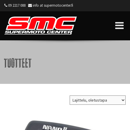
09 2217 088
info at supermotocenter.fi
Supermoto Center
Tuotteet