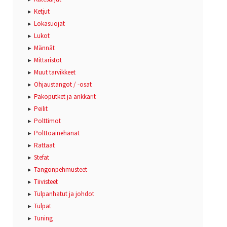
Ketjut
Lokasuojat
Lukot
Männät
Mittaristot
Muut tarvikkeet
Ohjaustangot / -osat
Pakoputket ja änkkärit
Peilit
Polttimot
Polttoainehanat
Rattaat
Stefat
Tangonpehmusteet
Tiivisteet
Tulpanhatut ja johdot
Tulpat
Tuning