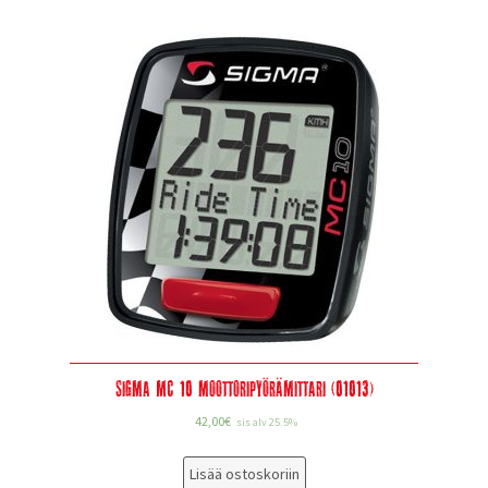
Sigma MC 10 moottoripyörämittari (01013)
42,00
€
sis alv 25.5%
Lisää ostoskoriin