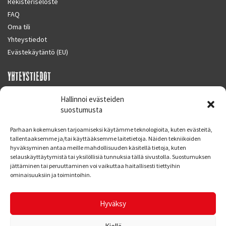
Rekisteriseloste
FAQ
Oma tili
Yhteystiedot
Evästekäytäntö (EU)
YHTEYSTIEDOT
SUPERMOTO CENTER
Hallinnoi evästeiden
Masalantie 410
suostumusta
02430 MASALA (KIRKKONUMMI)
Parhaan kokemuksen tarjoamiseksi käytämme teknologioita, kuten evästeitä,
Finland
tallentaaksemme ja/tai käyttääksemme laitetietoja. Näiden tekniikoiden
hyväksyminen antaa meille mahdollisuuden käsitellä tietoja, kuten
Puh. 09 221 7088
selauskäyttäytymistä tai yksilöllisiä tunnuksia tällä sivustolla. Suostumuksen
info at supermotocenter.fi
jättäminen tai peruuttaminen voi vaikuttaa haitallisesti tiettyihin
ominaisuuksiin ja toimintoihin.
Liikkeen aukioloajat
Maanantai - Tiistai 09.00 - 17.00
Hyväksy
Keskiviikko 09.00 - 19.00
Torstai - Perjantai 09.00 - 17.00