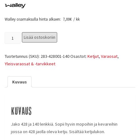
Walley osamaksulla hinta alkaen:
7,00
€
/ kk
Lisää ostoskoriin
Tuotetunnus (SKU):
283-428001-140
Osastot:
Ketjut
,
Varaosat
,
Yleisvaraosat & -tarvikkeet
Kuvaus
Kuvaus
Jako 428 ja 140 lenkkiä. Sopii hyvin mopoihin ja kevareihin
joissa on 428 jaolla oleva ketju. Sisältää ketjulukon.