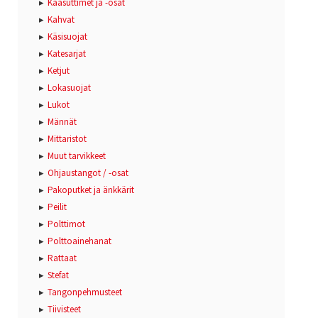
Kaasuttimet ja -osat
Kahvat
Käsisuojat
Katesarjat
Ketjut
Lokasuojat
Lukot
Männät
Mittaristot
Muut tarvikkeet
Ohjaustangot / -osat
Pakoputket ja änkkärit
Peilit
Polttimot
Polttoainehanat
Rattaat
Stefat
Tangonpehmusteet
Tiivisteet