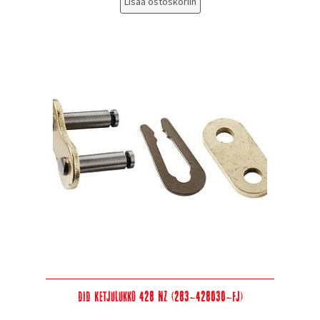
Lisää ostoskoriin
DID Ketjulukko 428 NZ (283-428030-FJ)