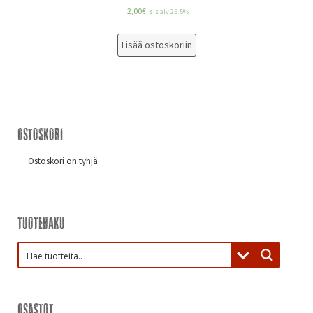
2,00
€
sis alv 25.5%
Lisää ostoskoriin
Ostoskori
Ostoskori on tyhjä.
Tuotehaku
Osastot