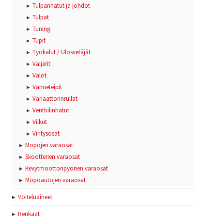
Tulpanhatut ja johdot
Tulpat
Tuning
Tupit
Työkalut / Ulosvetäjät
Vaijerit
Valot
Vanneteipit
Variaattorinrullat
Venttiilinhatut
Vilkut
Viritysosat
Mopojen varaosat
Skootterien varaosat
Kevytmoottoripyörien varaosat
Mopoautojen varaosat
Voiteluaineet
Renkaat