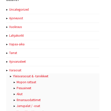
Uncategorized
Ajoneuvot
Vuokraus
Lahjakortit
Vapaa-aika
Tarrat
Ajovarusteet
Varaosat
Yleisvaraosat & -tarvikkeet
Mopon rattaat
Pesuaineet
Akut
Ilmansuodattimet
Jarrupalat / -osat