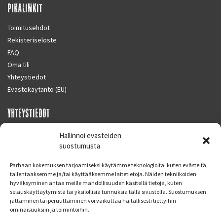
PIKALINKIT
Toimitusehdot
Rekisteriseloste
FAQ
Oma tili
Yhteystiedot
Evästekäytäntö (EU)
YHTEYSTIEDOT
SUPERMOTO CENTER
Hallinnoi evästeiden
Masalantie 410
suostumusta
02430 MASALA (KIRKKONUMMI)
Parhaan kokemuksen tarjoamiseksi käytämme teknologioita, kuten evästeitä,
Finland
tallentaaksemme ja/tai käyttääksemme laitetietoja. Näiden tekniikoiden
hyväksyminen antaa meille mahdollisuuden käsitellä tietoja, kuten
Puh. 09 221 7088
selauskäyttäytymistä tai yksilöllisiä tunnuksia tällä sivustolla. Suostumuksen
info at supermotocenter.fi
jättäminen tai peruuttaminen voi vaikuttaa haitallisesti tiettyihin
ominaisuuksiin ja toimintoihin.
Liikkeen aukioloajat