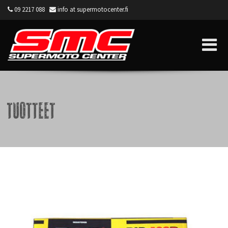
09 2217 088
info at supermotocenter.fi
Supermoto Center
Tuotteet