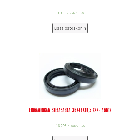
9,90
€
sis alv 25.5%
Lisää ostoskoriin
Etuhaarukan stefasarja 36x48x10,5 (22-A001)
16,00
€
sis alv 25.5%