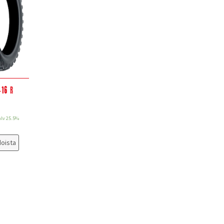
-16 R
)
alv 25.5%
doista