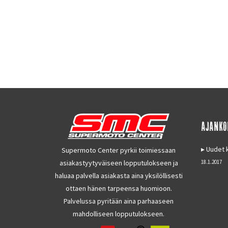
AJANKO
Uudet k
Supermoto Center pyrkii toimiessaan
asiakastyytyväiseen lopputulokseen ja
18.1.2017
haluaa palvella asiakasta aina yksilöllisesti
ottaen hänen tarpeensa huomioon.
Palvelussa pyritään aina parhaaseen
mahdolliseen lopputulokseen.