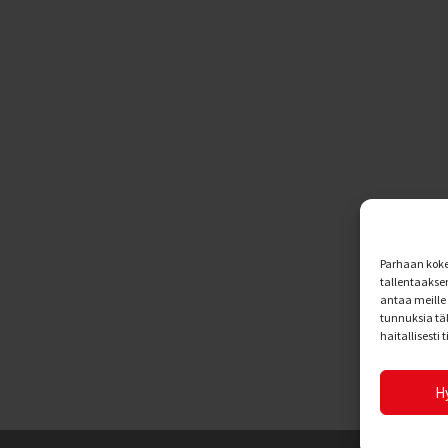
Parhaan koke
tallentaakse
antaa meille 
tunnuksia tä
haitallisesti 
H