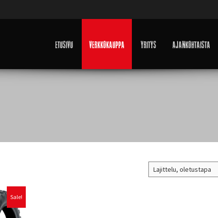
Etusivu
Verkkokauppa
Yritys
Ajankohtaista
Sale!