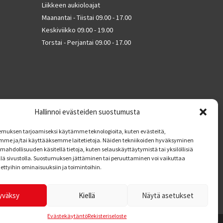
Liikkeen aukioloajat
Maanantai - Tiistai 09.00 - 17.00
Keskiviikko 09.00 - 19.00
Torstai - Perjantai 09.00 - 17.00
Hallinnoi evästeiden suostumusta
muksen tarjoamiseksi käytämme teknologioita, kuten evästeitä,
mme ja/tai käyttääksemme laitetietoja. Näiden tekniikoiden hyväksyminen
mahdollisuuden käsitellä tietoja, kuten selauskäyttäytymistä tai yksilöllisiä
llä sivustolla. Suostumuksen jättäminen tai peruuttaminen voi vaikuttaa
tiettyihin ominaisuuksiin ja toimintoihin.
yväksy
Kiellä
Näytä asetukset
Evästekäytäntö
Rekisteriseloste