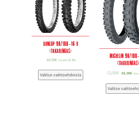
Dunlop 90/100-16 R
(takarengas)
Michelin 90/100
60,00
€
sis alv 25.5%
(takarengas
72,00
€
63,00
€
sis 
Valitse vaihtoehdoista
Valitse vaihtoeh