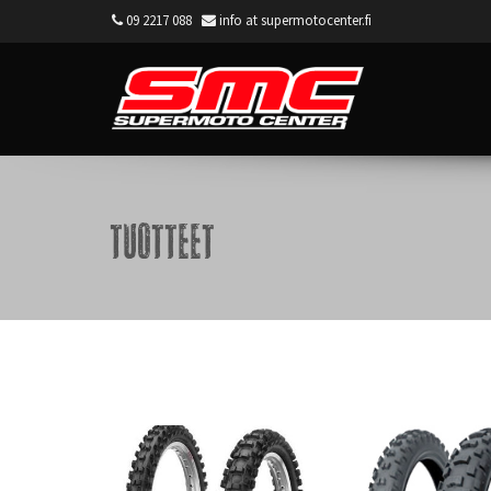
09 2217 088
info at supermotocenter.fi
Supermoto Center
Tuotteet