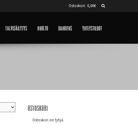
Ostoskori:
0,00
€
Talvisäilytys
Huolto
Rahoitus
Yhteystiedot
Ostoskori
Ostoskori on tyhjä.