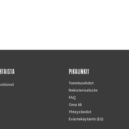
HTAISTA
PIKALINKIT
Toimitusehdot
otisivut
Rekisteriseloste
FAQ
Oma tili
Yhteystiedot
Evästekäytäntö (EU)