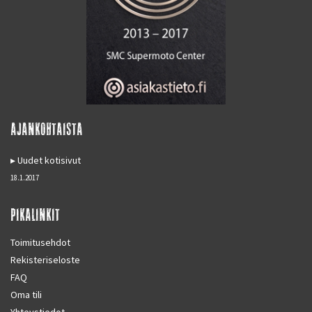
AJANKOHTAISTA
Uudet kotisivut
18.1.2017
PIKALINKIT
Toimitusehdot
Rekisteriseloste
FAQ
Oma tili
Yhteystiedot