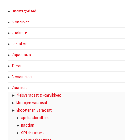
Uncategorized
Ajoneuvot
Vuokraus
Lahjakortit
Vapaa-aika
Tarrat
Ajovarusteet
Varaosat
Yleisvaraosat & -tarvikkeet
Mopojen varaosat
Skootterien varaosat
Aprilia skootterit
Baotian
CPI skootterit