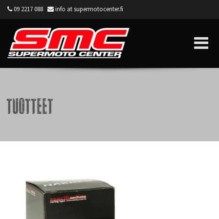
09 2217 088
info at supermotocenter.fi
Supermoto Center
Tuotteet