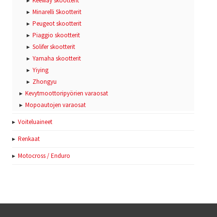
Keeway skootterit
Minarelli Skootterit
Peugeot skootterit
Piaggio skootterit
Solifer skootterit
Yamaha skootterit
Yiying
Zhongyu
Kevytmoottoripyörien varaosat
Mopoautojen varaosat
Voiteluaineet
Renkaat
Motocross / Enduro