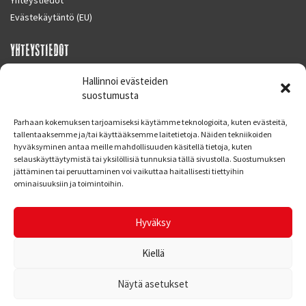
Evästekäytäntö (EU)
YHTEYSTIEDOT
SUPERMOTO CENTER
Hallinnoi evästeiden
Masalantie 410
suostumusta
02430 MASALA (KIRKKONUMMI)
Parhaan kokemuksen tarjoamiseksi käytämme teknologioita, kuten evästeitä,
Finland
tallentaaksemme ja/tai käyttääksemme laitetietoja. Näiden tekniikoiden
hyväksyminen antaa meille mahdollisuuden käsitellä tietoja, kuten
Puh. 09 221 7088
selauskäyttäytymistä tai yksilöllisiä tunnuksia tällä sivustolla. Suostumuksen
info at supermotocenter.fi
jättäminen tai peruuttaminen voi vaikuttaa haitallisesti tiettyihin
ominaisuuksiin ja toimintoihin.
Liikkeen aukioloajat
Maanantai - Tiistai 09.00 - 17.00
Hyväksy
Keskiviikko 09.00 - 19.00
Torstai - Perjantai 09.00 - 17.00
Kiellä
Näytä asetukset
© Supermoto Center