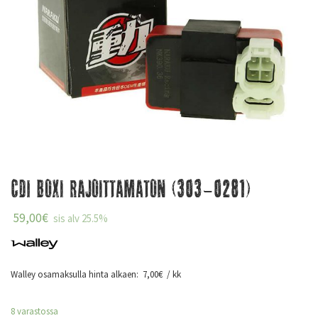
CDI Boxi Rajoittamaton (303-0281)
59,00
€
sis alv 25.5%
Walley osamaksulla hinta alkaen:
7,00
€
/ kk
8 varastossa