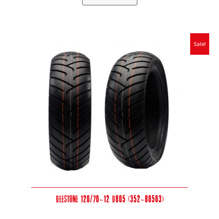
Sale!
Deestone 120/70-12 D805 (352-80503)