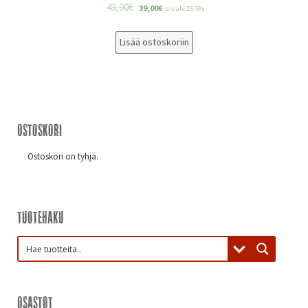
43,90
€
39,00
€
sis alv 25.5%
Lisää ostoskoriin
Ostoskori
Ostoskori on tyhjä.
Tuotehaku
Osastot