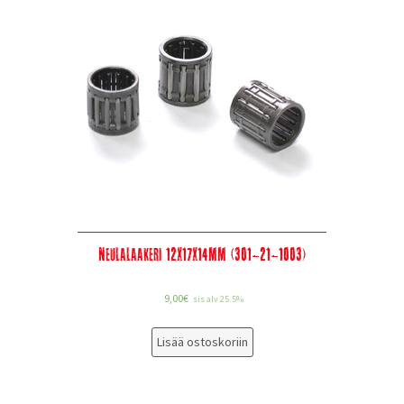
Neulalaakeri 12x17x14mm (301-21-1003)
9,00
€
sis alv 25.5%
Lisää ostoskoriin