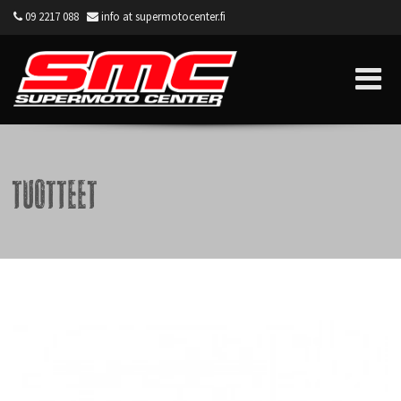
09 2217 088
info at supermotocenter.fi
Supermoto Center
Tuotteet