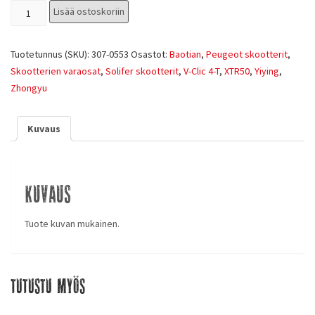
Lisää ostoskoriin
Tuotetunnus (SKU):
307-0553
Osastot:
Baotian
,
Peugeot skootterit
,
Skootterien varaosat
,
Solifer skootterit
,
V-Clic 4-T
,
XTR50
,
Yiying
,
Zhongyu
Kuvaus
Kuvaus
Tuote kuvan mukainen.
Tutustu myös