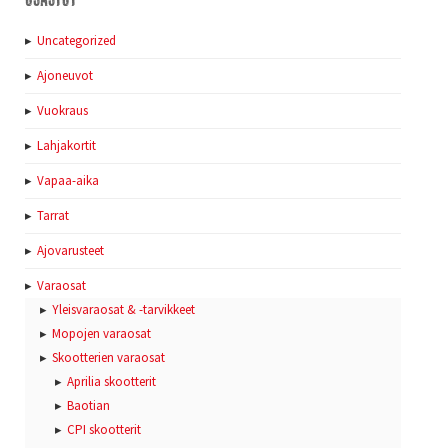
Uncategorized
Ajoneuvot
Vuokraus
Lahjakortit
Vapaa-aika
Tarrat
Ajovarusteet
Varaosat
Yleisvaraosat & -tarvikkeet
Mopojen varaosat
Skootterien varaosat
Aprilia skootterit
Baotian
CPI skootterit