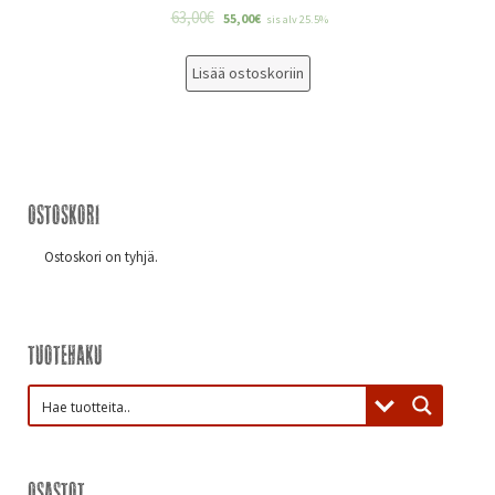
63,00
€
55,00
€
sis alv 25.5%
Lisää ostoskoriin
Ostoskori
Ostoskori on tyhjä.
Tuotehaku
Osastot