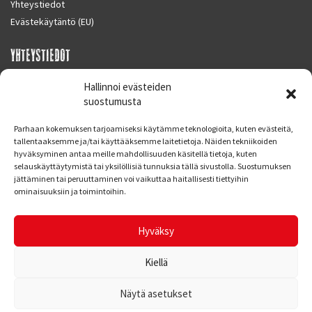
Yhteystiedot
Evästekäytäntö (EU)
YHTEYSTIEDOT
SUPERMOTO CENTER
Hallinnoi evästeiden
Masalantie 410
suostumusta
02430 MASALA (KIRKKONUMMI)
Parhaan kokemuksen tarjoamiseksi käytämme teknologioita, kuten evästeitä,
Finland
tallentaaksemme ja/tai käyttääksemme laitetietoja. Näiden tekniikoiden
hyväksyminen antaa meille mahdollisuuden käsitellä tietoja, kuten
Puh. 09 221 7088
selauskäyttäytymistä tai yksilöllisiä tunnuksia tällä sivustolla. Suostumuksen
info at supermotocenter.fi
jättäminen tai peruuttaminen voi vaikuttaa haitallisesti tiettyihin
ominaisuuksiin ja toimintoihin.
Liikkeen aukioloajat
Maanantai - Tiistai 09.00 - 17.00
Hyväksy
Keskiviikko 09.00 - 19.00
Torstai - Perjantai 09.00 - 17.00
Kiellä
Näytä asetukset
© Supermoto Center