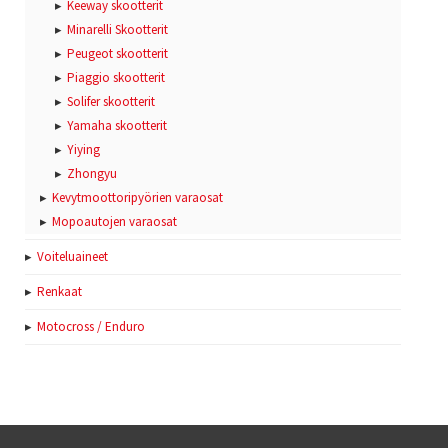
Keeway skootterit
Minarelli Skootterit
Peugeot skootterit
Piaggio skootterit
Solifer skootterit
Yamaha skootterit
Yiying
Zhongyu
Kevytmoottoripyörien varaosat
Mopoautojen varaosat
Voiteluaineet
Renkaat
Motocross / Enduro