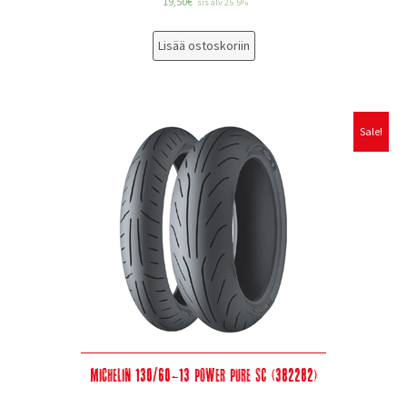
19,50
€
sis alv 25.5%
Lisää ostoskoriin
Sale!
Michelin 130/60-13 Power Pure SC (382282)