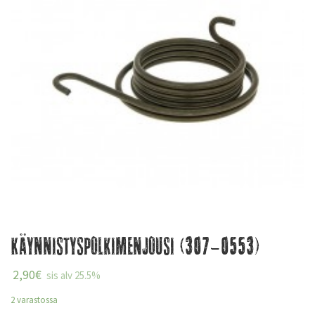
Käynnistyspolkimenjousi (307-0553)
2,90
€
sis alv 25.5%
2 varastossa