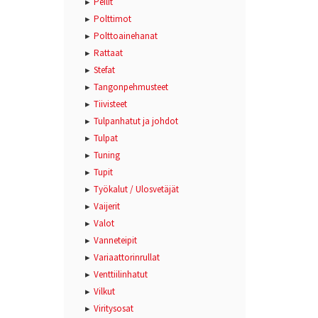
Peilit
Polttimot
Polttoainehanat
Rattaat
Stefat
Tangonpehmusteet
Tiivisteet
Tulpanhatut ja johdot
Tulpat
Tuning
Tupit
Työkalut / Ulosvetäjät
Vaijerit
Valot
Vanneteipit
Variaattorinrullat
Venttiilinhatut
Vilkut
Viritysosat