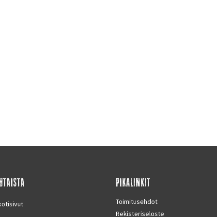
HTAISTA
PIKALINKIT
Toimitusehdot
otisivut
Rekisteriseloste