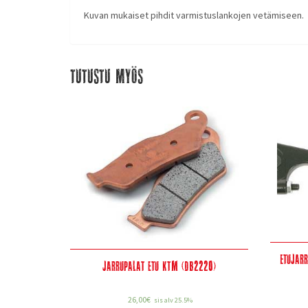
Kuvan mukaiset pihdit varmistuslankojen vetämiseen.
Tutustu myös
Etujar
Jarrupalat etu KTM (DB2220)
26,00
€
sis alv 25.5%