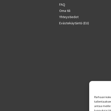
FAQ
Oma tili
Yhteystiedot
Evästekäytäntö (EU)
Parhaan koke
tallentaakse
antaa meille 
tunnuksia tä