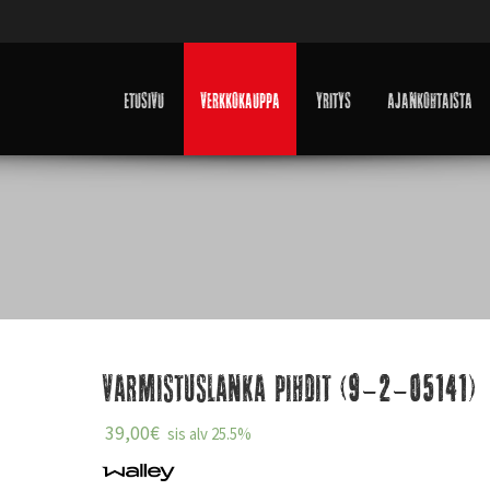
Etusivu
Verkkokauppa
Yritys
Ajankohtaista
Varmistuslanka pihdit (9-2-05141)
39,00
€
sis alv 25.5%