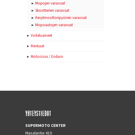
Mopojen varaosat
Skootterien varaosat
Kevytmoottoripyörien varaosat
Mopoautojen varaosat
Voiteluaineet
Renkaat
Motocross / Enduro
YHTEYSTIEDOT
SUPERMOTO CENTER
Masalantie 410