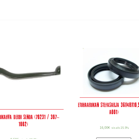
Etuhaarukan stefasarja 36x48x10,
A001)
rukahva Derbi Senda (70231 / 307-
1002)
16,00
€
sis alv 25.5%