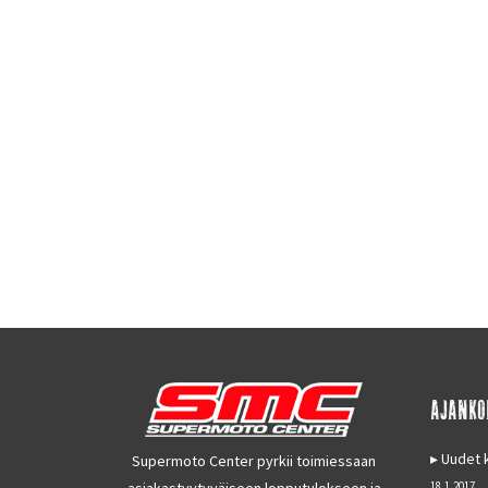
AJANKO
Uudet k
Supermoto Center pyrkii toimiessaan
asiakastyytyväiseen lopputulokseen ja
18.1.2017