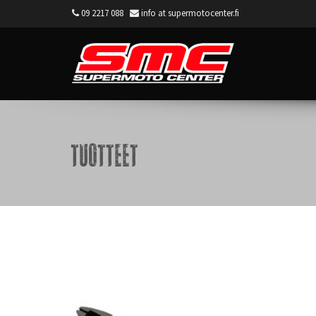
09 2217 088
info at supermotocenter.fi
Supermoto Center
Tuotteet