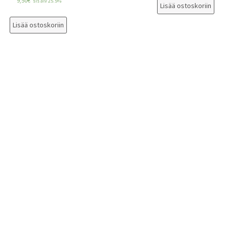
9,50
€
sis alv 25.5%
Lisää ostoskoriin
Lisää ostoskoriin