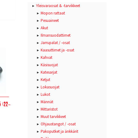
Yleisvaraosat & -tarvikkeet
Mopon rattaat
Pesuaineet
Akut
Ilmansuodattimet
Jarrupalat / -osat
Kaasuttimet ja -osat
Kahvat
Käsisuojat
Katesarjat
Ketjut
Lokasuojat
Lukot
Männät
5 (22-
Mittaristot
Muut tarvikkeet
Ohjaustangot / -osat
Pakoputket ja änkkärit