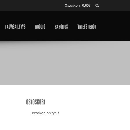
Ostoskori:
0,00
€
Talvisäilytys
Huolto
Rahoitus
Yhteystiedot
Ostoskori
Ostoskori on tyhjä.