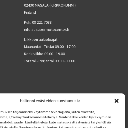
02430 MASALA (KIRKKONUMMI)
Finland
Puh. 09 221 7088
info at supermotocenter.fi
Liikkeen aukioloajat
Maanantai - Tiistai 09.00 - 17.00
Keskiviikko 09.00 - 19.00
Torstai - Perjantai 09.00 - 17.00
Hallinnoi evästeiden suostumusta
muksen tarjoamiseksi käytämme teknologioita, kuten evästeitä,
mme ja/tai käyttääksemme laitetietoja. Näiden tekniikoiden hyväksyminen
mahdollisuuden käsitellä tietoja, kuten selauskäyttäytymistä tai yksilöllisiä
llä sivustolla. Suostumuksen jättäminen tai peruuttaminen voi vaikuttaa