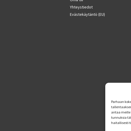
Yhteystiedot
Evästekäytäntö (EU)
Parhaan koke
tallentaakse
antaa meille 
tunnuksia tä
haitallisesti 