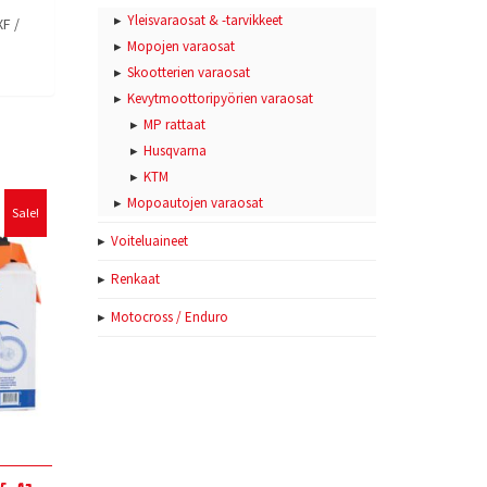
Yleisvaraosat & -tarvikkeet
XF /
Mopojen varaosat
Skootterien varaosat
Kevytmoottoripyörien varaosat
MP rattaat
Husqvarna
KTM
Mopoautojen varaosat
Sale!
Voiteluaineet
Renkaat
Motocross / Enduro