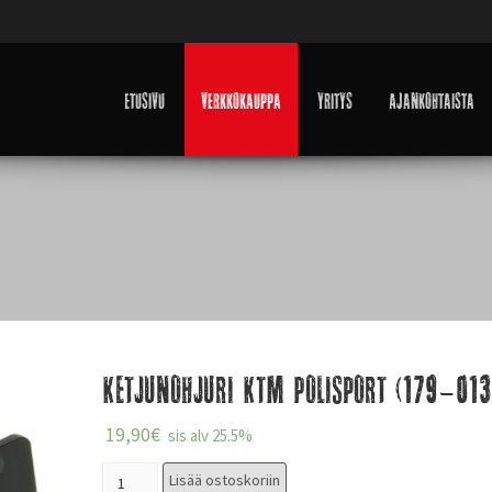
Etusivu
Verkkokauppa
Yritys
Ajankohtaista
Ketjunohjuri KTM Polisport (179-013
19,90
€
sis alv 25.5%
Lisää ostoskoriin