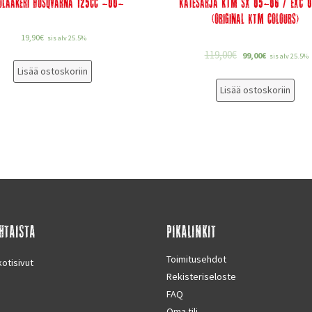
olaakeri Husqvarna 125cc -00-
Katesarja KTM SX 05-06 / EXC 
(Original KTM colours)
19,90
€
sis alv 25.5%
119,00
€
99,00
€
sis alv 25.5%
Lisää ostoskoriin
Lisää ostoskoriin
HTAISTA
PIKALINKIT
Toimitusehdot
otisivut
Rekisteriseloste
FAQ
Oma tili