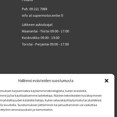
Puh. 09 221 7088
info at supermotocenter.fi
Liikkeen aukioloajat
Maanantai - Tiistai 09.00 - 17.00
Keskiviikko 09.00 - 19.00
Torstai - Perjantai 09.00 - 17.00
Hallinnoi evästeiden suostumusta
muksen tarjoamiseksi käytämme teknologioita, kuten evästeitä,
mme ja/tai käyttääksemme laitetietoja. Näiden tekniikoiden hyväksyminen
mahdollisuuden käsitellä tietoja, kuten selauskäyttäytymistä tai yksilöllisiä
llä sivustolla. Suostumuksen jättäminen tai peruuttaminen voi vaikuttaa
tiettyihin ominaisuuksiin ja toimintoihin.