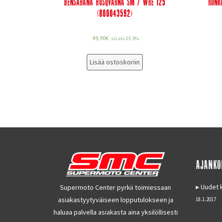
Bensahana Husqvarna SM / WRE 125
Runk
(800043592)
49,90
€
sis alv 25.5%
Lisää ostoskoriin
AJANKO
Uudet k
Supermoto Center pyrkii toimiessaan
asiakastyytyväiseen lopputulokseen ja
18.1.2017
haluaa palvella asiakasta aina yksilöllisesti