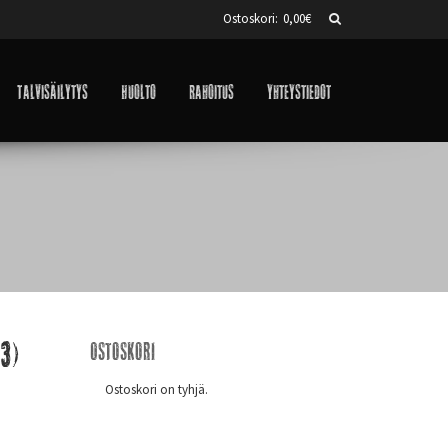
Ostoskori:
0,00
€
Talvisäilytys
Huolto
Rahoitus
Yhteystiedot
3)
Ostoskori
Ostoskori on tyhjä.