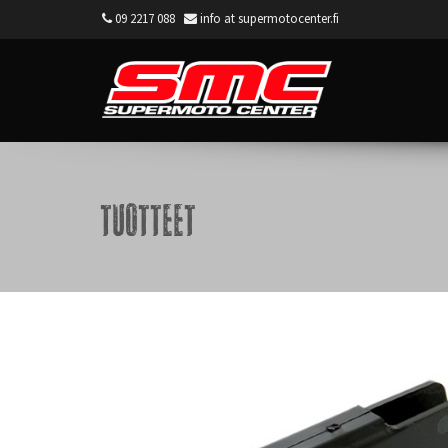
09 2217 088
info at supermotocenter.fi
Supermoto Center
Tuotteet