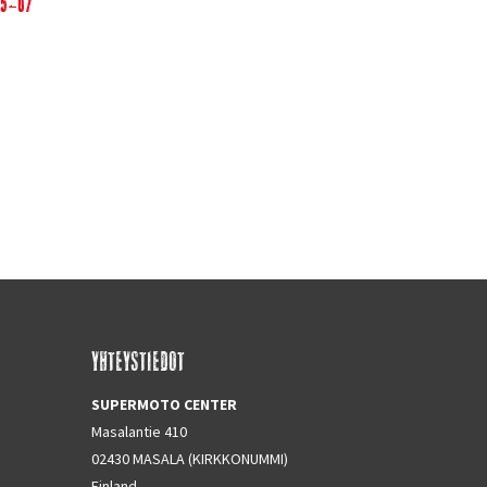
05-07
YHTEYSTIEDOT
SUPERMOTO CENTER
Masalantie 410
02430 MASALA (KIRKKONUMMI)
Finland