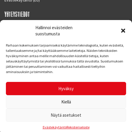
YHTEYSTIEDOT
SUPERMOTO CENTER
Hallinnoi evästeiden
Masalantie 410
suostumusta
02430 MASALA (KIRKKONUMMI)
Parhaan kokemuksen tarjoamiseksi käytämme teknologioita, kuten evästeitä,
Finland
tallentaaksemme ja/tai käyttääksemme laitetietoja. Näiden tekniikoiden
hyväksyminen antaa meille mahdollisuuden käsitellä tietoja, kuten
Puh. 09 221 7088
selauskäyttäytymistä tai yksilöllisiä tunnuksia tällä sivustolla. Suostumuksen
info at supermotocenter.fi
jättäminen tai peruuttaminen voi vaikuttaa haitallisesti tiettyihin
ominaisuuksiin ja toimintoihin.
Liikkeen aukioloajat
Maanantai - Tiistai 09.00 - 17.00
Hyväksy
Keskiviikko 09.00 - 19.00
Torstai - Perjantai 09.00 - 17.00
Kiellä
Näytä asetukset
© Supermoto Center
Kotisivut: Web Bond Oy
Evästekäytäntö
Rekisteriseloste