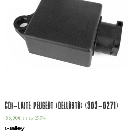
CDI-Laite Peugeot (Dellorto) (303-0271)
55,90
€
sis alv 25.5%