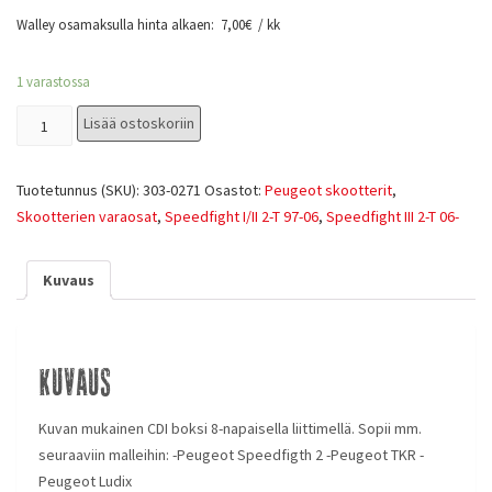
Walley osamaksulla hinta alkaen:
7,00
€
/ kk
1 varastossa
Lisää ostoskoriin
Tuotetunnus (SKU):
303-0271
Osastot:
Peugeot skootterit
,
Skootterien varaosat
,
Speedfight I/II 2-T 97-06
,
Speedfight III 2-T 06-
Kuvaus
Kuvaus
Kuvan mukainen CDI boksi 8-napaisella liittimellä. Sopii mm.
seuraaviin malleihin: -Peugeot Speedfigth 2 -Peugeot TKR -
Peugeot Ludix