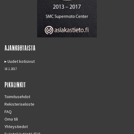
AJANKOHTAISTA
Uudet kotisivut
18.1.2017
PIKALINKIT
Toimitusehdot
Rekisteriseloste
FAQ
Oma tili
Yhteystiedot
Evästekäytäntö (EU)