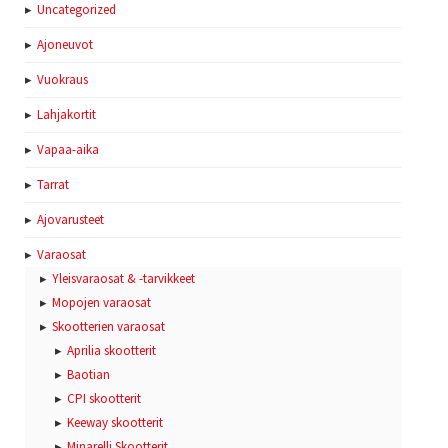
Uncategorized
Ajoneuvot
Vuokraus
Lahjakortit
Vapaa-aika
Tarrat
Ajovarusteet
Varaosat
Yleisvaraosat & -tarvikkeet
Mopojen varaosat
Skootterien varaosat
Aprilia skootterit
Baotian
CPI skootterit
Keeway skootterit
Minarelli Skootterit