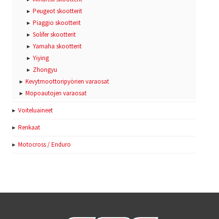
Peugeot skootterit
Piaggio skootterit
Solifer skootterit
Yamaha skootterit
Yiying
Zhongyu
Kevytmoottoripyörien varaosat
Mopoautojen varaosat
Voiteluaineet
Renkaat
Motocross / Enduro