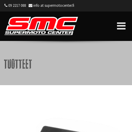
09 2217 088
info at supermotocenter.fi
Supermoto Center
Tuotteet