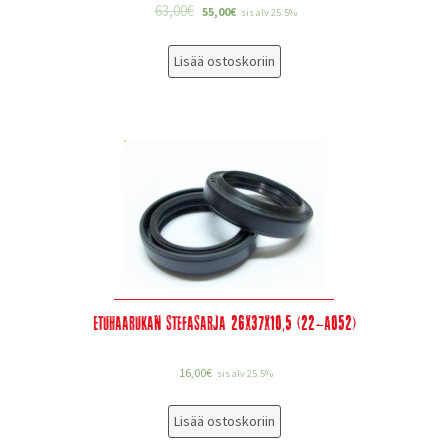
63,00
€
55,00
€
sis alv 25.5%
Lisää ostoskoriin
Etuhaarukan stefasarja 26x37x10,5 (22-A052)
16,00
€
sis alv 25.5%
Lisää ostoskoriin