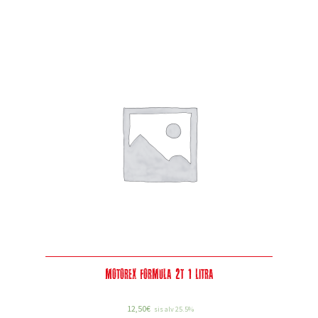
Motorex Formula 2T 1 Litra
12,50
€
sis alv 25.5%