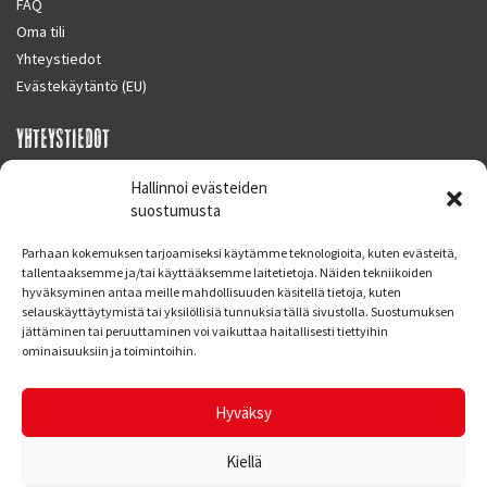
FAQ
Oma tili
Yhteystiedot
Evästekäytäntö (EU)
YHTEYSTIEDOT
SUPERMOTO CENTER
Hallinnoi evästeiden
Masalantie 410
suostumusta
02430 MASALA (KIRKKONUMMI)
Parhaan kokemuksen tarjoamiseksi käytämme teknologioita, kuten evästeitä,
Finland
tallentaaksemme ja/tai käyttääksemme laitetietoja. Näiden tekniikoiden
hyväksyminen antaa meille mahdollisuuden käsitellä tietoja, kuten
Puh. 09 221 7088
selauskäyttäytymistä tai yksilöllisiä tunnuksia tällä sivustolla. Suostumuksen
info at supermotocenter.fi
jättäminen tai peruuttaminen voi vaikuttaa haitallisesti tiettyihin
ominaisuuksiin ja toimintoihin.
Liikkeen aukioloajat
Maanantai - Tiistai 09.00 - 17.00
Hyväksy
Keskiviikko 09.00 - 19.00
Torstai - Perjantai 09.00 - 17.00
Kiellä