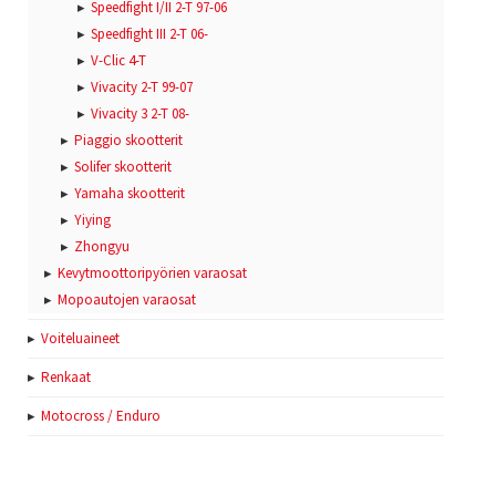
Speedfight I/II 2-T 97-06
Speedfight III 2-T 06-
V-Clic 4-T
Vivacity 2-T 99-07
Vivacity 3 2-T 08-
Piaggio skootterit
Solifer skootterit
Yamaha skootterit
Yiying
Zhongyu
Kevytmoottoripyörien varaosat
Mopoautojen varaosat
Voiteluaineet
Renkaat
Motocross / Enduro