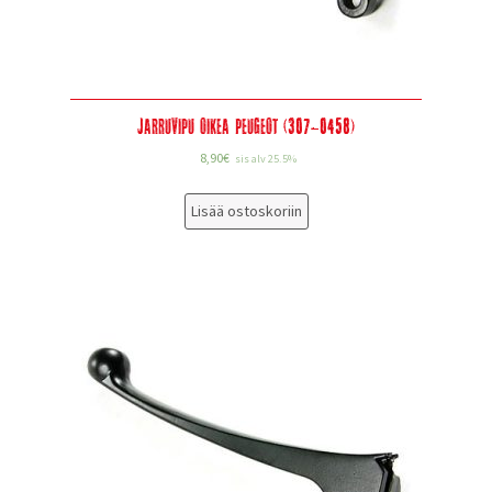
Jarruvipu oikea Peugeot (307-0458)
8,90
€
sis alv 25.5%
Lisää ostoskoriin