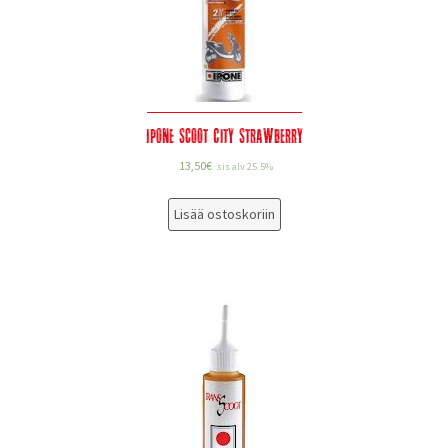
Ipone Scoot City Strawberry
13,50
€
sis alv 25.5%
Lisää ostoskoriin