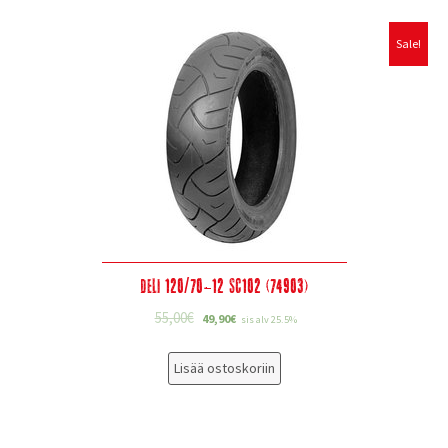
Sale!
Deli 120/70-12 SC102 (74903)
55,00
€
49,90
€
sis alv 25.5%
Lisää ostoskoriin