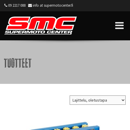
09 2217 088
info at supermotocenter.fi
Supermoto Center
Tuotteet