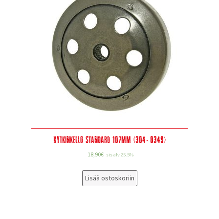
Kytkinkello Standard 107mm (304-0349)
18,90
€
sis alv 25.5%
Lisää ostoskoriin