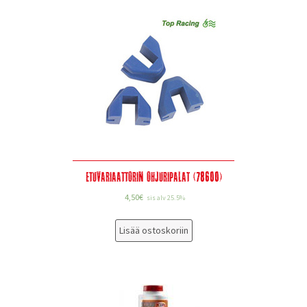
Etuvariaattorin ohjuripalat (78600)
4,50
€
sis alv 25.5%
Lisää ostoskoriin