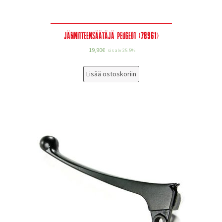
Jännitteensäätäjä Peugeot (78961)
19,90
€
sis alv 25.5%
Lisää ostoskoriin