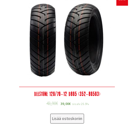
Deestone 120/70-12 D805 (352-80503)
43,90
€
39,00
€
sis alv 25.5%
Lisää ostoskoriin