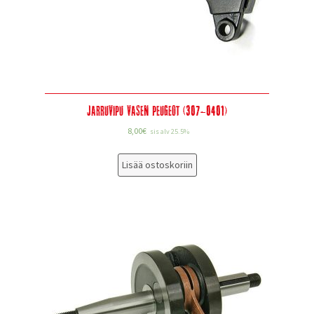
Jarruvipu vasen Peugeot (307-0401)
8,00
€
sis alv 25.5%
Lisää ostoskoriin