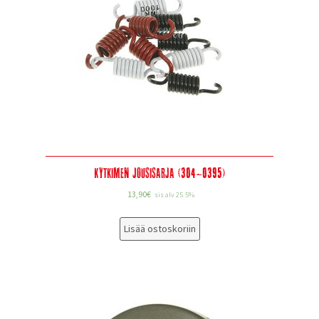
Kytkimen Jousisarja (304-0395)
13,90
€
sis alv 25.5%
Lisää ostoskoriin