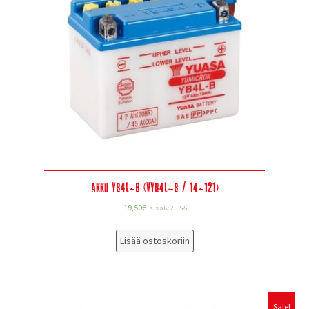
Akku YB4L-B (VYB4L-B / 14-121)
19,50
€
sis alv 25.5%
Lisää ostoskoriin
Sale!