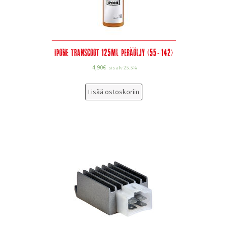
Ipone Transcoot 125ml peräöljy (55-142)
4,90
€
sis alv 25.5%
Lisää ostoskoriin