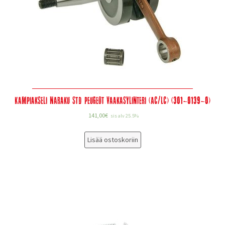
Kampiakseli Naraku STD Peugeot vaakasylinteri (AC/LC) (301-0139-0)
141,00
€
sis alv 25.5%
Lisää ostoskoriin