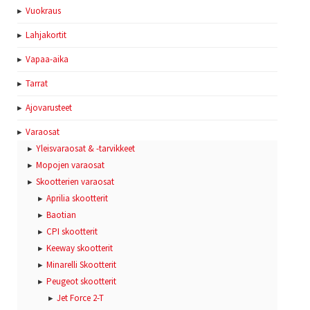
Vuokraus
Lahjakortit
Vapaa-aika
Tarrat
Ajovarusteet
Varaosat
Yleisvaraosat & -tarvikkeet
Mopojen varaosat
Skootterien varaosat
Aprilia skootterit
Baotian
CPI skootterit
Keeway skootterit
Minarelli Skootterit
Peugeot skootterit
Jet Force 2-T