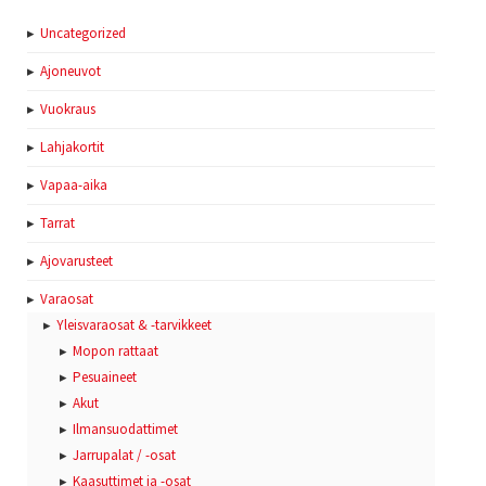
Uncategorized
Ajoneuvot
Vuokraus
Lahjakortit
Vapaa-aika
Tarrat
Ajovarusteet
Varaosat
Yleisvaraosat & -tarvikkeet
Mopon rattaat
Pesuaineet
Akut
Ilmansuodattimet
Jarrupalat / -osat
Kaasuttimet ja -osat