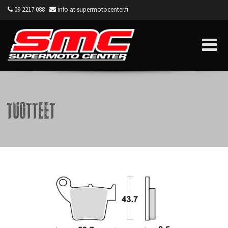
09 2217 088
info at supermotocenter.fi
Supermoto Center
Tuotteet