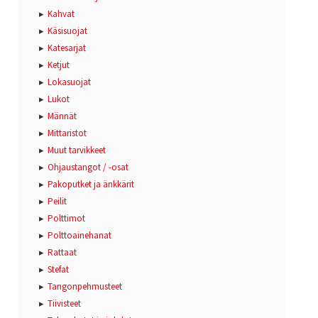
Kahvat
Käsisuojat
Katesarjat
Ketjut
Lokasuojat
Lukot
Männät
Mittaristot
Muut tarvikkeet
Ohjaustangot / -osat
Pakoputket ja änkkärit
Peilit
Polttimot
Polttoainehanat
Rattaat
Stefat
Tangonpehmusteet
Tiivisteet