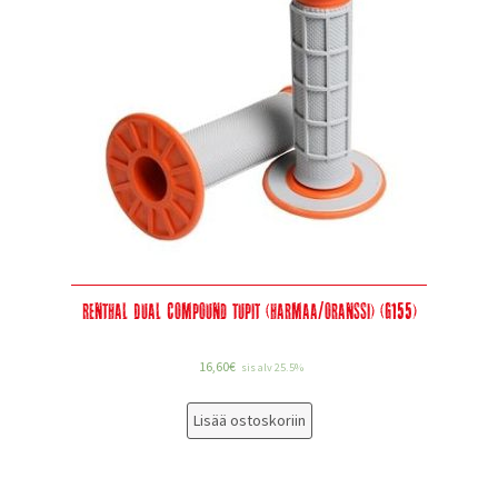
Renthal Dual Compound tupit (harmaa/oranssi) (G155)
16,60
€
sis alv 25.5%
Lisää ostoskoriin