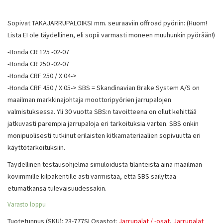
Sopivat TAKAJARRUPALOIKSI mm. seuraaviin offroad pyöriin: (Huom!
Lista EI ole täydellinen, eli sopii varmasti moneen muuhunkin pyörään!)
-Honda CR 125 -02-07
-Honda CR 250 -02-07
-Honda CRF 250 / X 04->
-Honda CRF 450 / X 05-> SBS = Skandinavian Brake System A/S on
maailman markkinajohtaja moottoripyörien jarrupalojen
valmistuksessa. Yli 30 vuotta SBS:n tavoitteena on ollut kehittää
jatkuvasti parempia jarrupaloja eri tarkoituksia varten. SBS onkin
monipuolisesti tutkinut erilaisten kitkamateriaalien sopivuutta eri
käyttötarkoituksiin.
Täydellinen testausohjelma simuloidusta tilanteista aina maailman
kovimmille kilpakentille asti varmistaa, että SBS säilyttää
etumatkansa tulevaisuudessakin.
Varasto loppu
Tuotetunnus (SKU):
23-777SI
Osastot:
Jarrupalat / -osat
,
Jarrupalat