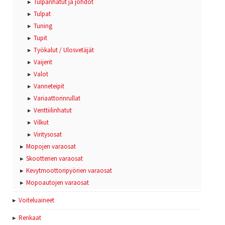
Tulpanhatut ja johdot
Tulpat
Tuning
Tupit
Työkalut / Ulosvetäjät
Vaijerit
Valot
Vanneteipit
Variaattorinrullat
Venttiilinhatut
Vilkut
Viritysosat
Mopojen varaosat
Skootterien varaosat
Kevytmoottoripyörien varaosat
Mopoautojen varaosat
Voiteluaineet
Renkaat