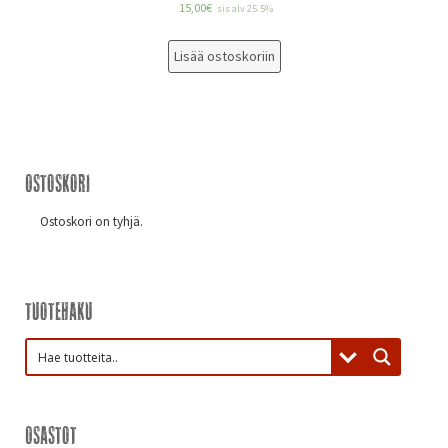
15,00
€
sis alv 25.5%
Lisää ostoskoriin
Ostoskori
Ostoskori on tyhjä.
Tuotehaku
Osastot