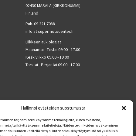
02430 MASALA (KIRKKONUMMI)
Finland
Puh. 09 221 7088
info at supermotocenter.fi
Liikkeen aukioloajat
Maanantai - Tiistai 09.00 - 17.00
Keskiviikko 09.00 - 19.00
Torstai - Perjantai 09.00 - 17.00
Hallinnoi evästeiden suostumusta
muksen tarjoamiseksi käytämme teknologioita, kuten evästeitä,
mme ja/tai käyttääksemme laitetietoja. Näiden tekniikoiden hyväksyminen
mahdollisuuden käsitellä tietoja, kuten selauskäyttäytymistä tai yksilöllisiä