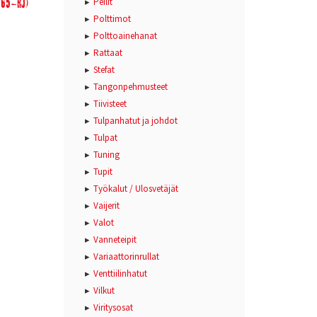
065-RJ)
Peilit
Polttimot
Polttoainehanat
Rattaat
Stefat
Tangonpehmusteet
Tiivisteet
Tulpanhatut ja johdot
Tulpat
Tuning
Tupit
Työkalut / Ulosvetäjät
Vaijerit
Valot
Vanneteipit
Variaattorinrullat
Venttiilinhatut
Vilkut
Viritysosat