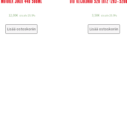
Motorex Joker 440 500Ml
DID Ketjulukko 520 ERT2 (283-520
12,00
€
3,50
€
sis alv 25.5%
sis alv 25.5%
Lisää ostoskoriin
Lisää ostoskoriin