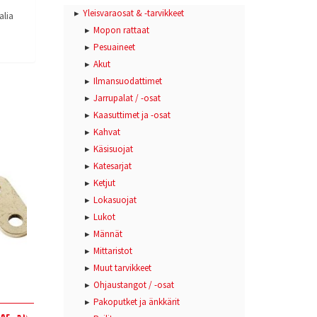
Yleisvaraosat & -tarvikkeet
alia
Mopon rattaat
Pesuaineet
Akut
Ilmansuodattimet
Jarrupalat / -osat
Kaasuttimet ja -osat
Kahvat
Käsisuojat
Katesarjat
Ketjut
Lokasuojat
Lukot
Männät
Mittaristot
Muut tarvikkeet
Ohjaustangot / -osat
Pakoputket ja änkkärit