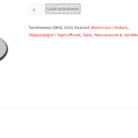
Lisää ostoskoriin
Tuotetunnus (SKU):
G151
Osastot:
Motocross / Enduro
,
Ohjaustangot / Tupit offroad
,
Tupit
,
Yleisvaraosat & -tarvikk