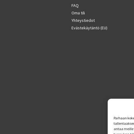
FAQ
Oma tili
Yhteystiedot
Evästekäytäntö (EU)
Parhaan koke
tallentaakse
antaa meille 