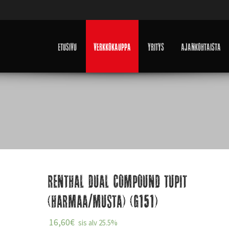
Etusivu
Verkkokauppa
Yritys
Ajankohtaista
Renthal Dual Compound tupit
(harmaa/musta) (G151)
16,60
€
sis alv 25.5%