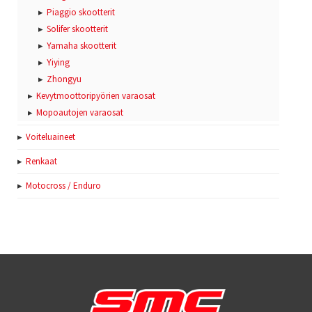
Piaggio skootterit
Solifer skootterit
Yamaha skootterit
Yiying
Zhongyu
Kevytmoottoripyörien varaosat
Mopoautojen varaosat
Voiteluaineet
Renkaat
Motocross / Enduro