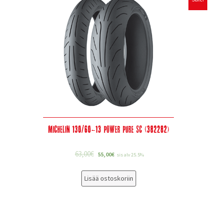
Michelin 130/60-13 Power Pure SC (382282)
63,00
€
55,00
€
sis alv 25.5%
Lisää ostoskoriin