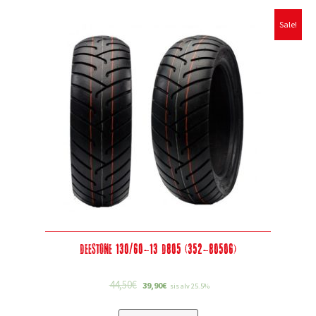
Sale!
Deestone 130/60-13 D805 (352-80506)
44,50
€
39,90
€
sis alv 25.5%