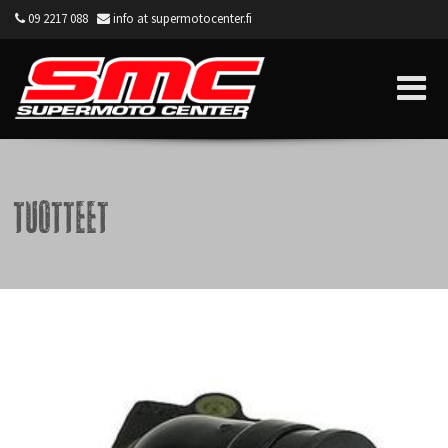
09 2217 088
info at supermotocenter.fi
Supermoto Center
Tuotteet