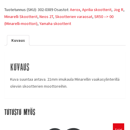
Tuotetunnus (SKU):
302-0389
Osastot:
Aerox
,
Aprilia skootterit
,
Jog R
,
Minarelli Skootterit
,
Neos 2T
,
Skootterien varaosat
,
SR50 --> 00
(Minarelli-moottori)
,
Yamaha skootterit
Kuvaus
Kuvaus
Kuva suuntaa antava. 21mm imukaula Minarellin vaakasylinterillä
oleviin skootterien moottoreihin.
Tutustu myös
Sale!