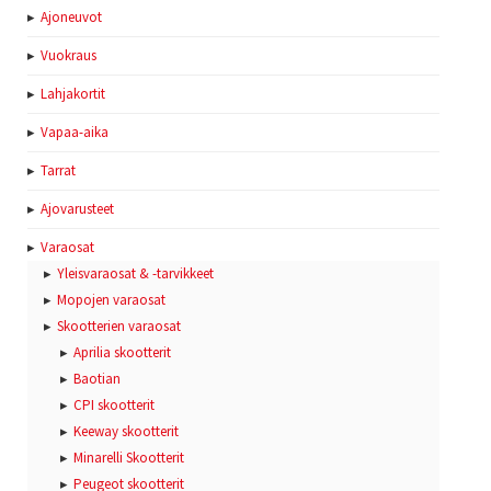
Ajoneuvot
Vuokraus
Lahjakortit
Vapaa-aika
Tarrat
Ajovarusteet
Varaosat
Yleisvaraosat & -tarvikkeet
Mopojen varaosat
Skootterien varaosat
Aprilia skootterit
Baotian
CPI skootterit
Keeway skootterit
Minarelli Skootterit
Peugeot skootterit