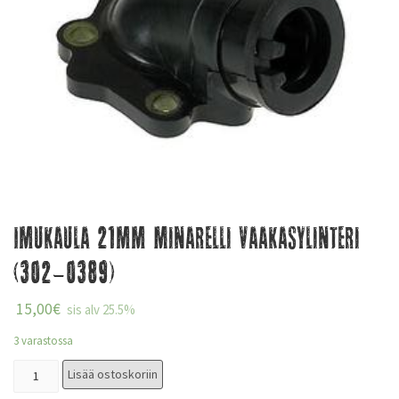
Imukaula 21mm Minarelli vaakasylinteri
(302-0389)
15,00
€
sis alv 25.5%
3 varastossa
Lisää ostoskoriin