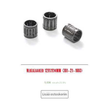
Neulalaakeri 12x17x14mm (301-21-1003)
9,00
€
sis alv 25.5%
Lisää ostoskoriin