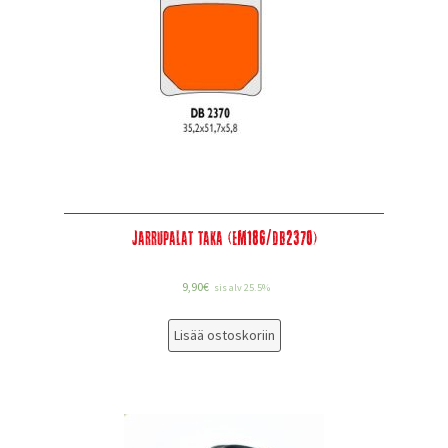
Jarrupalat taka (EM186/DB2370)
9,90
€
sis alv 25.5%
Lisää ostoskoriin