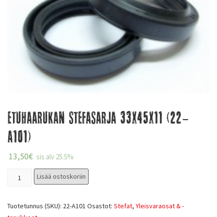
Etuhaarukan stefasarja 33x45x11 (22-
A101)
13,50
€
sis alv 25.5%
Lisää ostoskoriin
Tuotetunnus (SKU):
22-A101
Osastot:
Stefat
,
Yleisvaraosat & -