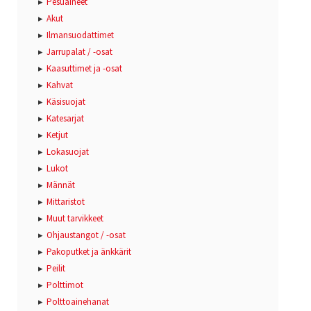
Pesuaineet
Akut
Ilmansuodattimet
Jarrupalat / -osat
Kaasuttimet ja -osat
Kahvat
Käsisuojat
Katesarjat
Ketjut
Lokasuojat
Lukot
Männät
Mittaristot
Muut tarvikkeet
Ohjaustangot / -osat
Pakoputket ja änkkärit
Peilit
Polttimot
Polttoainehanat