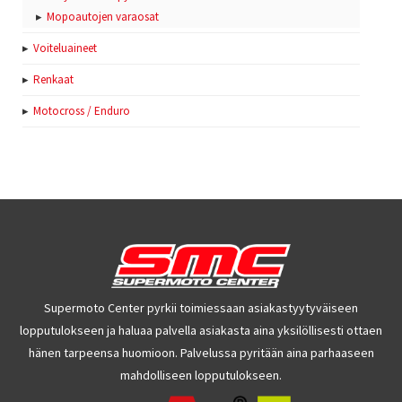
Mopoautojen varaosat
Voiteluaineet
Renkaat
Motocross / Enduro
Supermoto Center pyrkii toimiessaan asiakastyytyväiseen
lopputulokseen ja haluaa palvella asiakasta aina yksilöllisesti ottaen
hänen tarpeensa huomioon. Palvelussa pyritään aina parhaaseen
mahdolliseen lopputulokseen.