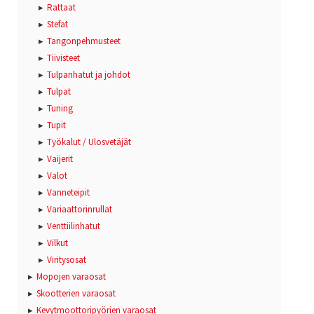
Rattaat
Stefat
Tangonpehmusteet
Tiivisteet
Tulpanhatut ja johdot
Tulpat
Tuning
Tupit
Työkalut / Ulosvetäjät
Vaijerit
Valot
Vanneteipit
Variaattorinrullat
Venttiilinhatut
Vilkut
Viritysosat
Mopojen varaosat
Skootterien varaosat
Kevytmoottoripyörien varaosat