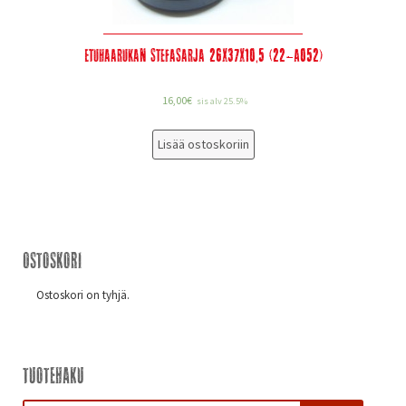
Etuhaarukan stefasarja 26x37x10,5 (22-A052)
16,00
€
sis alv 25.5%
Lisää ostoskoriin
Ostoskori
Ostoskori on tyhjä.
Tuotehaku