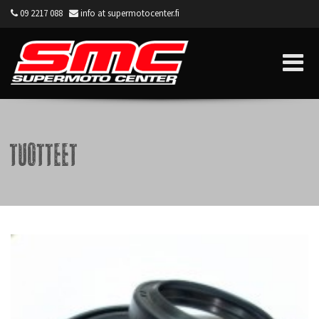
09 2217 088
info at supermotocenter.fi
Supermoto Center
Tuotteet