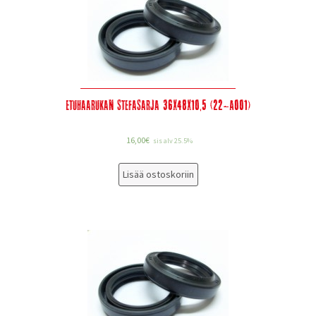
Etuhaarukan stefasarja 36x48x10,5 (22-A001)
16,00
€
sis alv 25.5%
Lisää ostoskoriin