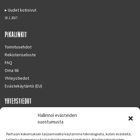
Uudet kotisivut
18.1.2017
PIKALINKIT
Toimitusehdot
Rekisteriseloste
FAQ
Oma tili
Yhteystiedot
Evästekäytäntö (EU)
YHTEYSTIEDOT
SUPERMOTO CENTER
Hallinnoi evästeiden
Masalantie 410
suostumusta
02430 MASALA (KIRKKONUMMI)
Parhaan kokemuksen tarjoamiseksi käytämme teknologioita, kuten evästeitä,
Finland
tallentaaksemme ja/tai käyttääksemme laitetietoja. Näiden tekniikoiden