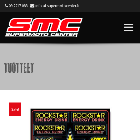
09 2217 088
info at supermotocenter.fi
Supermoto Center
Tuotteet
Sale!