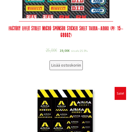
Factory Effex Street Micro Sponsor Sticker Sheet tarra-arkki (PF: 15-
68002)
25,00
€
19,00
€
sis alv 25.5%
Lisää ostoskoriin
Sale!