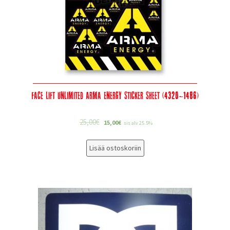
Face Lift Unlimited Arma Energy Sticker Sheet (4320-1486)
25,00
€
15,00
€
sis alv 25.5%
Lisää ostoskoriin