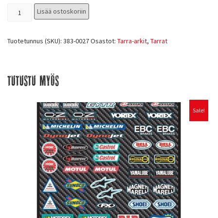
Lisää ostoskoriin
Tuotetunnus (SKU):
383-0027
Osastot:
Tarra-arkit
,
Tarrat
Tutustu myös
Sale!