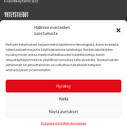
Evästekäytäntö (EU)
YHTEYSTIEDOT
SUPERMOTO CENTER
Hallinnoi evästeiden
Masalantie 410
suostumusta
02430 MASALA (KIRKKONUMMI)
Parhaan kokemuksen tarjoamiseksi käytämme teknologioita, kuten evästeitä,
Finland
tallentaaksemme ja/tai käyttääksemme laitetietoja. Näiden tekniikoiden
hyväksyminen antaa meille mahdollisuuden käsitellä tietoja, kuten
Puh. 09 221 7088
selauskäyttäytymistä tai yksilöllisiä tunnuksia tällä sivustolla. Suostumuksen
info at supermotocenter.fi
jättäminen tai peruuttaminen voi vaikuttaa haitallisesti tiettyihin
ominaisuuksiin ja toimintoihin.
Liikkeen aukioloajat
Maanantai - Tiistai 09.00 - 17.00
Hyväksy
Keskiviikko 09.00 - 19.00
Torstai - Perjantai 09.00 - 17.00
Kiellä
Näytä asetukset
© Supermoto Center
Kotisivut: Web Bond Oy
Evästekäytäntö
Rekisteriseloste