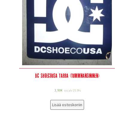
DC SHOECOUSA Tarra (tummnansininen)
3,90
€
sis alv 25.5%
Lisää ostoskoriin