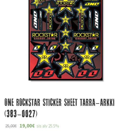
One Rockstar Sticker Sheet tarra-arkki
(383-0027)
19,00
€
25,00
€
sis alv 25.5%