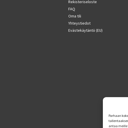
Rekisteriseloste
FAQ
Oma tili
Yhteystiedot
Evästekäytäntö (EU)
Parhaan koke
tallentaakse
antaa meille 