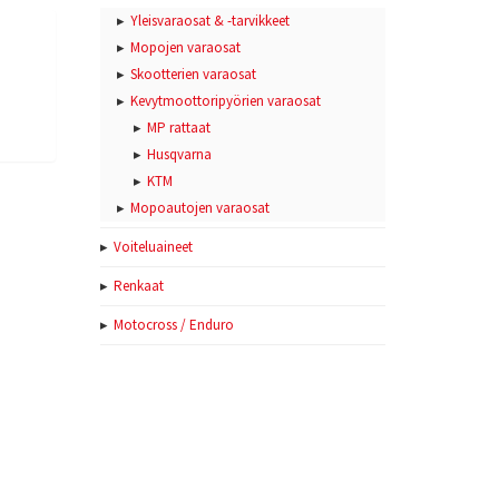
Yleisvaraosat & -tarvikkeet
Mopojen varaosat
Skootterien varaosat
Kevytmoottoripyörien varaosat
MP rattaat
Husqvarna
KTM
Mopoautojen varaosat
Voiteluaineet
Renkaat
Motocross / Enduro