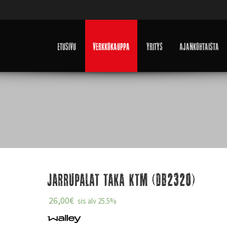
Etusivu
Verkkokauppa
Yritys
Ajankohtaista
Jarrupalat taka KTM (DB2320)
26,00
€
sis alv 25.5%