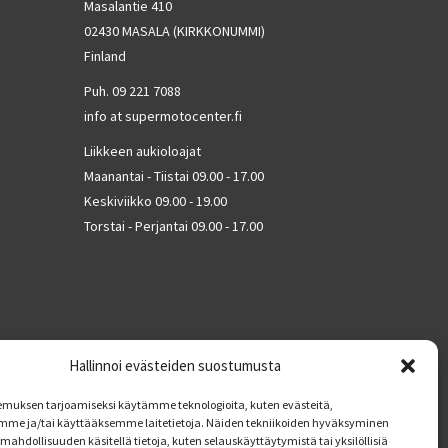
Masalantie 410
02430 MASALA (KIRKKONUMMI)
Finland
Puh. 09 221 7088
info at supermotocenter.fi
Liikkeen aukioloajat
Maanantai - Tiistai 09.00 - 17.00
Keskiviikko 09.00 - 19.00
Torstai - Perjantai 09.00 - 17.00
Hallinnoi evästeiden suostumusta
muksen tarjoamiseksi käytämme teknologioita, kuten evästeitä,
mme ja/tai käyttääksemme laitetietoja. Näiden tekniikoiden hyväksyminen
mahdollisuuden käsitellä tietoja, kuten selauskäyttäytymistä tai yksilöllisiä