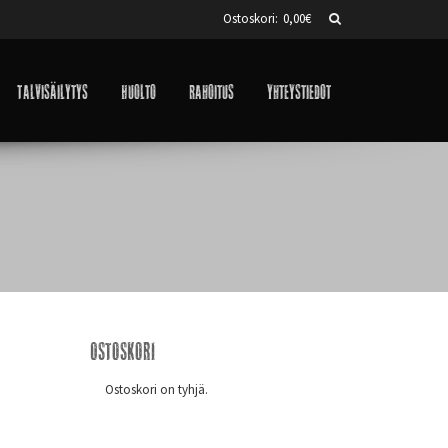
Ostoskori:
0,00
€
Talvisäilytys
Huolto
Rahoitus
Yhteystiedot
Ostoskori
Ostoskori on tyhjä.