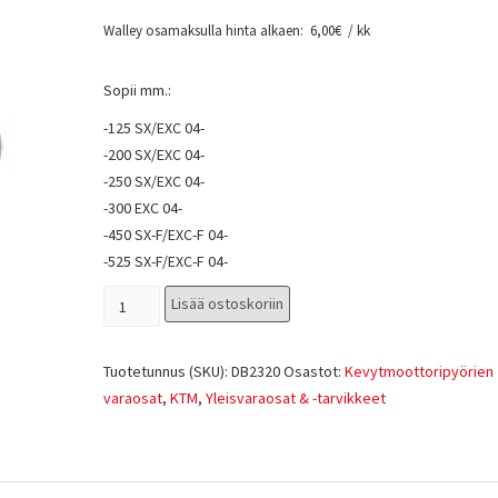
Walley osamaksulla hinta alkaen:
6,00
€
/ kk
Sopii mm.:
-125 SX/EXC 04-
-200 SX/EXC 04-
-250 SX/EXC 04-
-300 EXC 04-
-450 SX-F/EXC-F 04-
-525 SX-F/EXC-F 04-
Lisää ostoskoriin
Tuotetunnus (SKU):
DB2320
Osastot:
Kevytmoottoripyörien
varaosat
,
KTM
,
Yleisvaraosat & -tarvikkeet