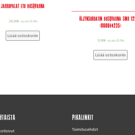
Jarrupalat etu Husqvarna
Öljynsuodatin Husqvarna SMR 12
26,00
€
sis alv 25.5%
(8000H4235)
Lisää ostoskoriin
9,90
€
sis alv 25.5%
Lisää ostoskoriin
HTAISTA
PIKALINKIT
Toimitusehdot
otisivut