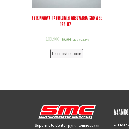
Kytkinkahva täydellinen Husqvarna SM/WRE
125 07-
109,90
€
89,90
€
sis alv 25.5%
Lisää ostoskoriin
AJANKO
Uudet k
Supermoto Center pyrkii toimiessaan