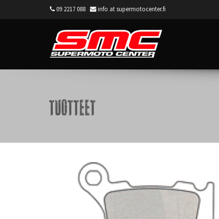
09 2217 088
info at supermotocenter.fi
Supermoto Center
Tuotteet