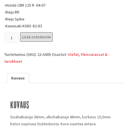
-Honda CBR 125 R -04-07
-Rieju RR
-Rieju Spike
-Kawasaki KX80 -82-83
Lisää ostoskoriin
Tuotetunnus (SKU):
22-A005
Osastot:
Stefat
,
Yleisvaraosat & -
tarvikkeet
Kuvaus
Kuvaus
Sisähalkaisija 36mm, ulkohalkaisija 48mm, korkeus 10,5mm.
Katso sopivuus lisätiedoista. Kuva suuntaa antava.