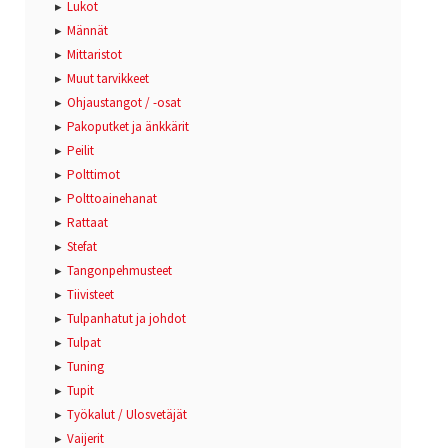
Lukot
Männät
Mittaristot
Muut tarvikkeet
Ohjaustangot / -osat
Pakoputket ja änkkärit
Peilit
Polttimot
Polttoainehanat
Rattaat
Stefat
Tangonpehmusteet
Tiivisteet
Tulpanhatut ja johdot
Tulpat
Tuning
Tupit
Työkalut / Ulosvetäjät
Vaijerit