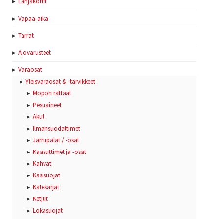
Lahjakortit
Vapaa-aika
Tarrat
Ajovarusteet
Varaosat
Yleisvaraosat & -tarvikkeet
Mopon rattaat
Pesuaineet
Akut
Ilmansuodattimet
Jarrupalat / -osat
Kaasuttimet ja -osat
Kahvat
Käsisuojat
Katesarjat
Ketjut
Lokasuojat