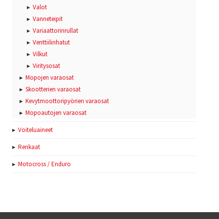
Valot
Vanneteipit
Variaattorinrullat
Venttiilinhatut
Vilkut
Viritysosat
Mopojen varaosat
Skootterien varaosat
Kevytmoottoripyörien varaosat
Mopoautojen varaosat
Voiteluaineet
Renkaat
Motocross / Enduro