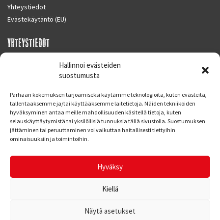
Yhteystiedot
Evästekäytäntö (EU)
YHTEYSTIEDOT
SUPERMOTO CENTER
Hallinnoi evästeiden
Masalantie 410
suostumusta
02430 MASALA (KIRKKONUMMI)
Parhaan kokemuksen tarjoamiseksi käytämme teknologioita, kuten evästeitä,
Finland
tallentaaksemme ja/tai käyttääksemme laitetietoja. Näiden tekniikoiden
hyväksyminen antaa meille mahdollisuuden käsitellä tietoja, kuten
Puh. 09 221 7088
selauskäyttäytymistä tai yksilöllisiä tunnuksia tällä sivustolla. Suostumuksen
info at supermotocenter.fi
jättäminen tai peruuttaminen voi vaikuttaa haitallisesti tiettyihin
ominaisuuksiin ja toimintoihin.
Liikkeen aukioloajat
Maanantai - Tiistai 09.00 - 17.00
Hyväksy
Keskiviikko 09.00 - 19.00
Torstai - Perjantai 09.00 - 17.00
Kiellä
Näytä asetukset
© Supermoto Center