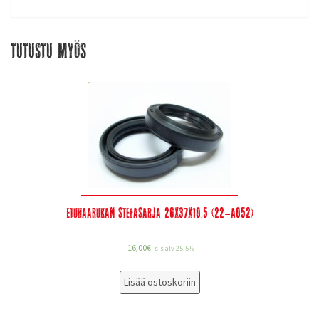
Tutustu myös
Etuhaarukan stefasarja 26x37x10,5 (22-A052)
16,00
€
sis alv 25.5%
Lisää ostoskoriin