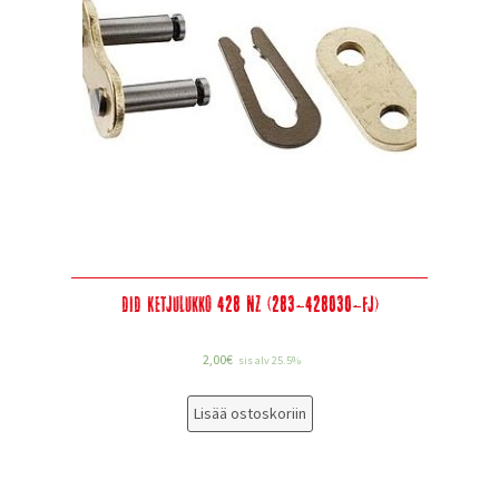
DID Ketjulukko 428 NZ (283-428030-FJ)
2,00
€
sis alv 25.5%
Lisää ostoskoriin