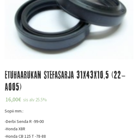
Etuhaarukan stefasarja 31x43x10,5 (22-
A005)
16,00
€
sis alv 25.5%
Sopii mm.:
-Derbi Senda R -99-00
-Honda X8R
-Honda CB 125 T -78-88