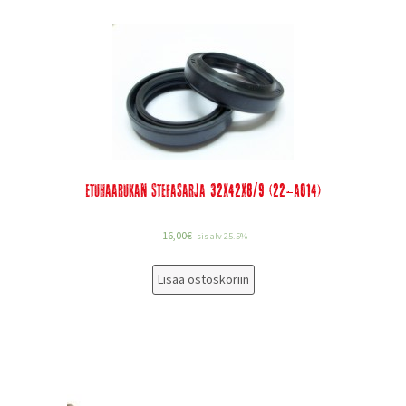
Etuhaarukan stefasarja 32x42x8/9 (22-A014)
16,00
€
sis alv 25.5%
Lisää ostoskoriin