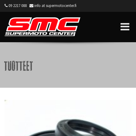
09 2217 088
info at supermotocenter.fi
Supermoto Center
Tuotteet