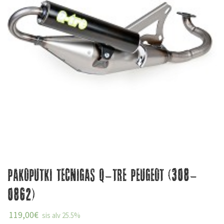
Pakoputki Tecnigas Q-Tre Peugeot (308-
0862)
119,00
€
sis alv 25.5%