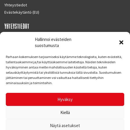
Yhteystiedot
Evästekäytäntö (EU)
YHTEYSTIEDOT
SUPERMOTO CENTER
Hallinnoi evästeiden
Masalantie 410
suostumusta
02430 MASALA (KIRKKONUMMI)
Parhaan kokemuksen tarjoamiseksi käytämme teknologioita, kuten evästeitä,
Finland
tallentaaksemme ja/tai käyttääksemme laitetietoja. Näiden tekniikoiden
hyväksyminen antaa meille mahdollisuuden käsitellä tietoja, kuten
Puh. 09 221 7088
selauskäyttäytymistä tai yksilöllisiä tunnuksia tällä sivustolla. Suostumuksen
info at supermotocenter.fi
jättäminen tai peruuttaminen voi vaikuttaa haitallisesti tiettyihin
ominaisuuksiin ja toimintoihin.
Liikkeen aukioloajat
Maanantai - Tiistai 09.00 - 17.00
Hyväksy
Keskiviikko 09.00 - 19.00
Torstai - Perjantai 09.00 - 17.00
Kiellä
Näytä asetukset
© Supermoto Center