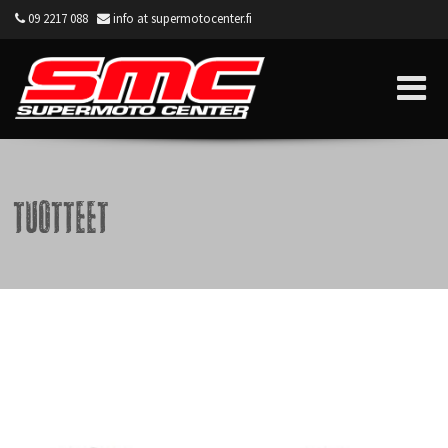
09 2217 088
info at supermotocenter.fi
Supermoto Center
Tuotteet