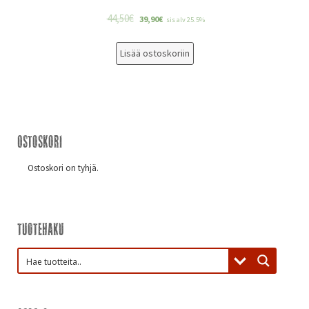
44,50
€
39,90
€
sis alv 25.5%
Lisää ostoskoriin
Ostoskori
Ostoskori on tyhjä.
Tuotehaku