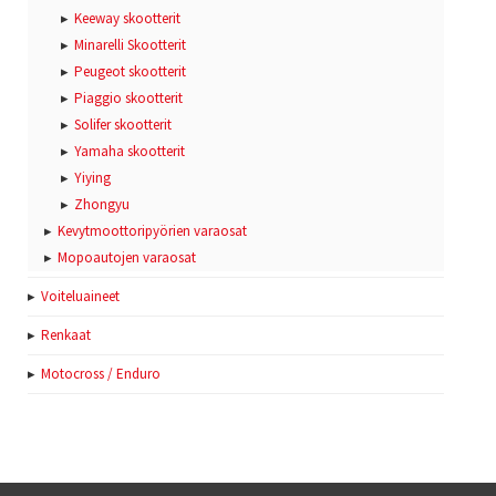
Keeway skootterit
Minarelli Skootterit
Peugeot skootterit
Piaggio skootterit
Solifer skootterit
Yamaha skootterit
Yiying
Zhongyu
Kevytmoottoripyörien varaosat
Mopoautojen varaosat
Voiteluaineet
Renkaat
Motocross / Enduro