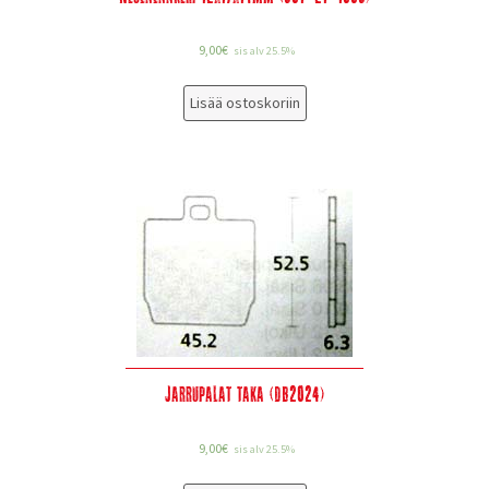
9,00
€
sis alv 25.5%
Lisää ostoskoriin
Jarrupalat taka (DB2024)
9,00
€
sis alv 25.5%