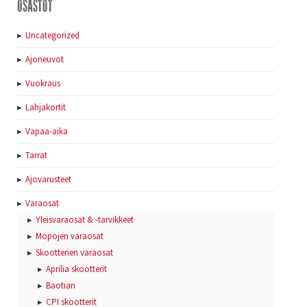
Osastot
Uncategorized
Ajoneuvot
Vuokraus
Lahjakortit
Vapaa-aika
Tarrat
Ajovarusteet
Varaosat
Yleisvaraosat & -tarvikkeet
Mopojen varaosat
Skootterien varaosat
Aprilia skootterit
Baotian
CPI skootterit