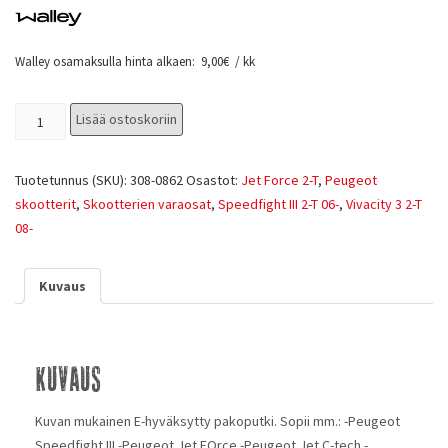
Walley osamaksulla hinta alkaen:
9,00
€
/ kk
Lisää ostoskoriin
Tuotetunnus (SKU):
308-0862
Osastot:
Jet Force 2-T
,
Peugeot
skootterit
,
Skootterien varaosat
,
Speedfight III 2-T 06-
,
Vivacity 3 2-T
08-
Kuvaus
Kuvaus
Kuvan mukainen E-hyväksytty pakoputki. Sopii mm.: -Peugeot
Speedfight III -Peugeot Jet FOrce -Peugeot Jet C-tech -