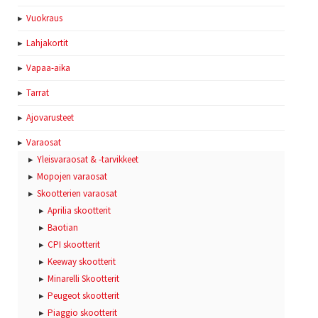
Vuokraus
Lahjakortit
Vapaa-aika
Tarrat
Ajovarusteet
Varaosat
Yleisvaraosat & -tarvikkeet
Mopojen varaosat
Skootterien varaosat
Aprilia skootterit
Baotian
CPI skootterit
Keeway skootterit
Minarelli Skootterit
Peugeot skootterit
Piaggio skootterit