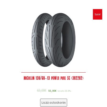
Sale!
Michelin 130/60-13 Power Pure SC (382282)
63,00
€
55,00
€
sis alv 25.5%
Lisää ostoskoriin