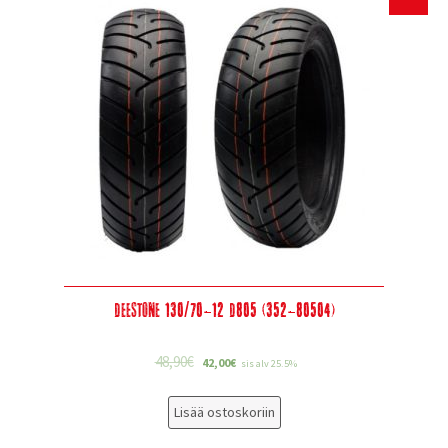
Deestone 130/70-12 D805 (352-80504)
48,90
€
42,00
€
sis alv 25.5%
Lisää ostoskoriin