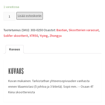
1 varastossa
Lisää ostoskoriin
Tuotetunnus (SKU):
303-0250
Osastot:
Baotian
,
Skootterien varaosat
,
Solifer skootterit
,
XTR50
,
Yiying
,
Zhongyu
Kuvaus
Kuvaus
Kuvan mukainen. Tarkistathan yhteensopivuuden vanhasta
ennen tilaamistasi (5 johtoa ja 3 liitintä). Sopii mm.: – Osaan 4T
Kiina skoottereista