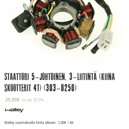
Staattori 5-johtoinen, 3-liitintä (Kiina
skootterit 4T) (303-0250)
29,90
€
sis alv 25.5%
Walley osamaksulla hinta alkaen:
7,00
€
/ kk