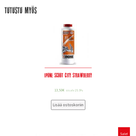
Tutustu myös
Ipone Scoot City Strawberry
13,50
€
sis alv 25.5%
Lisää ostoskoriin
Sale!