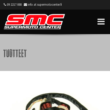
09 2217 088
info at supermotocenter.fi
Supermoto Center
Tuotteet