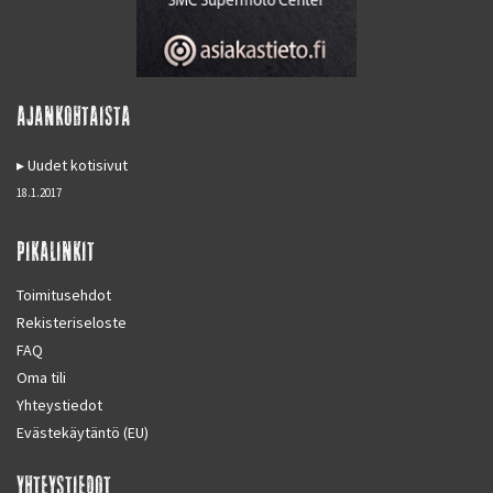
AJANKOHTAISTA
Uudet kotisivut
18.1.2017
PIKALINKIT
Toimitusehdot
Rekisteriseloste
FAQ
Oma tili
Yhteystiedot
Evästekäytäntö (EU)
YHTEYSTIEDOT