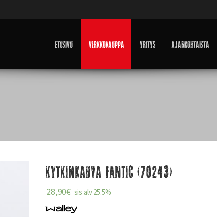
Etusivu
Verkkokauppa
Yritys
Ajankohtaista
Kytkinkahva Fantic (70243)
28,90
€
sis alv 25.5%