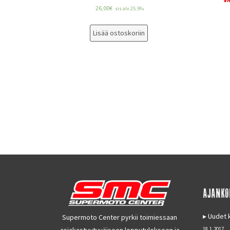
26,00
€
sis alv 25.5%
Lisää ostoskoriin
AJANKO
Uudet k
Supermoto Center pyrkii toimiessaan
asiakastyytyväiseen lopputulokseen ja
18.1.2017