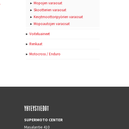
)
Mopojen varaosat
Skootterien varaosat
Kevytmoottoripyörien varaosat
Mopoautojen varaosat
Voiteluaineet
Renkaat
Motocross / Enduro
YHTEYSTIEDOT
SUPERMOTO CENTER
Masalantie 410