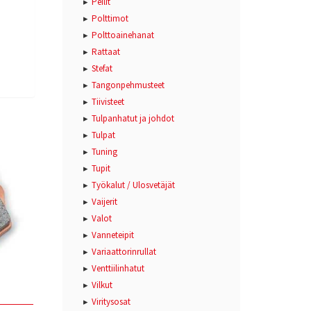
Peilit
Polttimot
Polttoainehanat
Rattaat
Stefat
Tangonpehmusteet
Tiivisteet
Tulpanhatut ja johdot
Tulpat
Tuning
Tupit
Työkalut / Ulosvetäjät
Vaijerit
Valot
Vanneteipit
Variaattorinrullat
Venttiilinhatut
Vilkut
Viritysosat