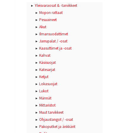
Yleisvaraosat & -tarvikkeet
Mopon rattaat
Pesuaineet
Akut
Ilmansuodattimet
Jarrupalat / -osat
Kaasuttimet ja -osat
Kahvat
Käsisuojat
Katesarjat
Ketjut
Lokasuojat
Lukot
Männät
Mittaristot
Muut tarvikkeet
Ohjaustangot / -osat
Pakoputket ja änkkärit