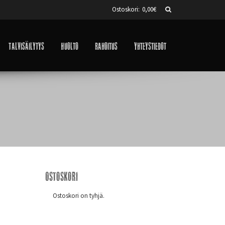
Ostoskori:
0,00
€
Talvisäilytys
Huolto
Rahoitus
Yhteystiedot
Ostoskori
Ostoskori on tyhjä.