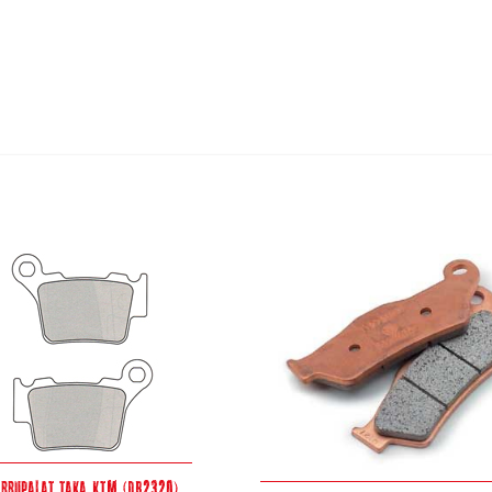
arrupalat taka KTM (DB2320)