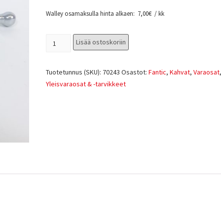
Walley osamaksulla hinta alkaen:
7,00
€
/ kk
Lisää ostoskoriin
Tuotetunnus (SKU):
70243
Osastot:
Fantic
,
Kahvat
,
Varaosat
Yleisvaraosat & -tarvikkeet