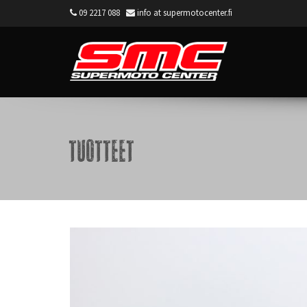
09 2217 088
info at supermotocenter.fi
Supermoto Center
Tuotteet