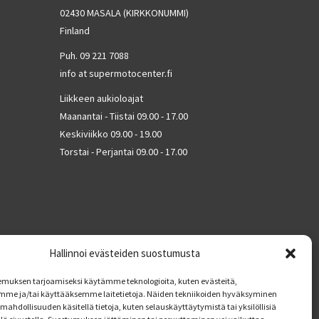
02430 MASALA (KIRKKONUMMI)
Finland
Puh. 09 221 7088
info at supermotocenter.fi
Liikkeen aukioloajat
Maanantai - Tiistai 09.00 - 17.00
Keskiviikko 09.00 - 19.00
Torstai - Perjantai 09.00 - 17.00
Hallinnoi evästeiden suostumusta
muksen tarjoamiseksi käytämme teknologioita, kuten evästeitä,
mme ja/tai käyttääksemme laitetietoja. Näiden tekniikoiden hyväksyminen
mahdollisuuden käsitellä tietoja, kuten selauskäyttäytymistä tai yksilöllisiä