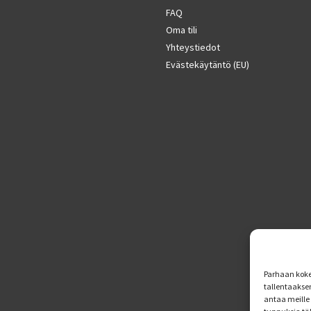
FAQ
Oma tili
Yhteystiedot
Evästekäytäntö (EU)
Parhaan koke
tallentaakse
antaa meille 