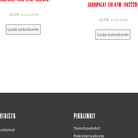
Jarrupalat etu KTM (DB2220
26,00
€
sis alv 25.5%
26,00
€
sis alv 25.5%
Lisää ostoskoriin
Lisää ostoskoriin
HTAISTA
PIKALINKIT
Toimitusehdot
otisivut
Rekisteriseloste