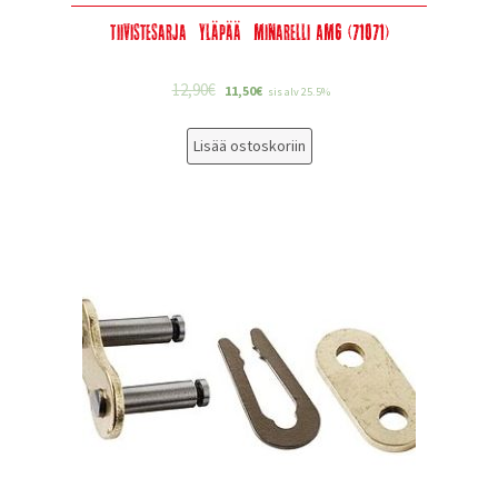
Tiivistesarja ”yläpää” Minarelli AM6 (71071)
12,90
€
11,50
€
sis alv 25.5%
Lisää ostoskoriin