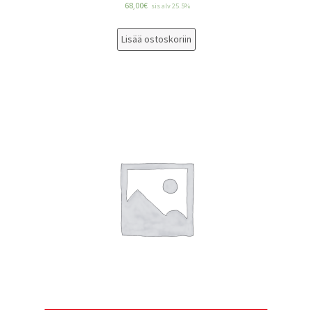
68,00
€
sis alv 25.5%
Lisää ostoskoriin