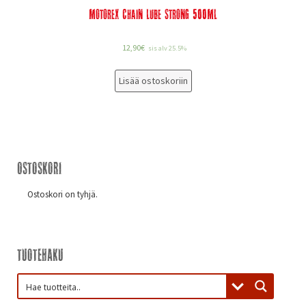
Motorex Chain Lube Strong 500Ml
12,90
€
sis alv 25.5%
Lisää ostoskoriin
Ostoskori
Ostoskori on tyhjä.
Tuotehaku