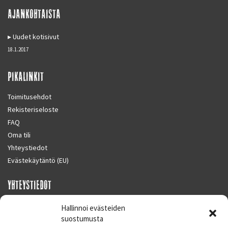
AJANKOHTAISTA
Uudet kotisivut
18.1.2017
PIKALINKIT
Toimitusehdot
Rekisteriseloste
FAQ
Oma tili
Yhteystiedot
Evästekäytäntö (EU)
YHTEYSTIEDOT
SUPERMOTO CENTER
Hallinnoi evästeiden
Masalantie 410
suostumusta