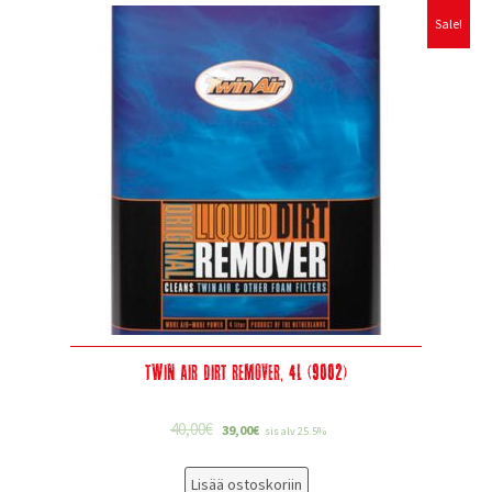
Sale!
Twin Air Dirt Remover, 4L (9002)
40,00
€
39,00
€
sis alv 25.5%
Lisää ostoskoriin