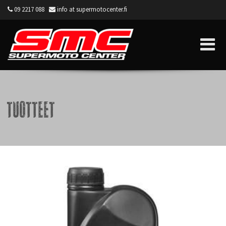
09 2217 088
info at supermotocenter.fi
Supermoto Center
Tuotteet