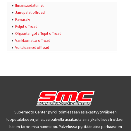
Ilmansuodattimet
Jarrupalat offroad
Kawasaki
Ketjut offroad
Ohjaustangot / Tupit offroad
Varikkomatto offroad
Voiteluaineet offroad
Supermoto Center pyrkii toimiessaan asiakastyytyväiseen
lopputulokseen ja haluaa palvella asiakasta aina yksilöllisesti ottaen
hänen tarpeensa huomioon. Palvelussa pyritään aina parhaaseen