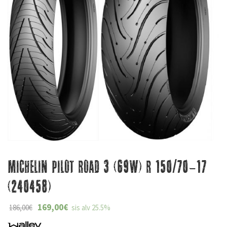
Michelin Pilot Road 3 (69W) R 150/70-17
(240458)
169,00
€
186,00
€
sis alv 25.5%