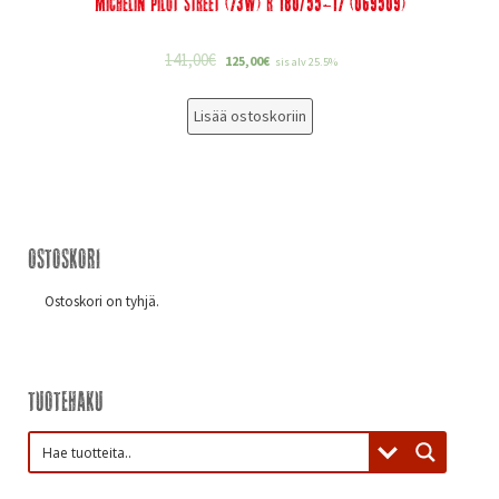
Michelin Pilot Street (73W) R 180/55-17 (069509)
141,00
€
125,00
€
sis alv 25.5%
Lisää ostoskoriin
Ostoskori
Ostoskori on tyhjä.
Tuotehaku