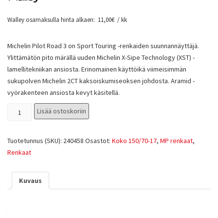
Walley osamaksulla hinta alkaen:
11,00
€
/ kk
Michelin Pilot Road 3 on Sport Touring -renkaiden suunnannäyttäjä.
Ylittämätön pito märällä uuden Michelin X-Sipe Technology (XST) -
lamellitekniikan ansiosta. Erinomainen käyttöikä viimeisimmän
sukupolven Michelin 2CT kaksoiskumiseoksen johdosta. Aramid -
vyörakenteen ansiosta kevyt käsitellä.
Lisää ostoskoriin
Tuotetunnus (SKU):
240458
Osastot:
Koko 150/70-17
,
MP renkaat
,
Renkaat
Kuvaus