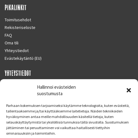
PIKALINKIT
Toimitusehdot
Rekisteriseloste
FAQ
Oma tili
Yhteystiedot
Evästekäytäntö (EU)
YHTEYSTIEDOT
SUPERMOTO CENTER
Hallinnoi evästeiden
Masalantie 410
suostumusta
02430 MASALA (KIRKKONUMMI)
Parhaan kokemuksen tarjoamiseksi käytämme teknologioita, kuten evästeitä,
Finland
tallentaaksemme ja/tai käyttääksemme laitetietoja. Näiden tekniikoiden
hyväksyminen antaa meille mahdollisuuden käsitellä tietoja, kuten
Puh. 09 221 7088
selauskäyttäytymistä tai yksilöllisiä tunnuksia tällä sivustolla. Suostumuksen
info at supermotocenter.fi
jättäminen tai peruuttaminen voi vaikuttaa haitallisesti tiettyihin
ominaisuuksiin ja toimintoihin.
Liikkeen aukioloajat