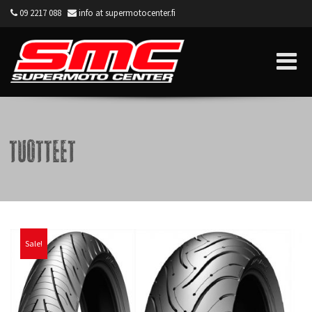
09 2217 088
info at supermotocenter.fi
Supermoto Center
Tuotteet
Sale!