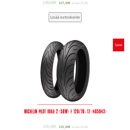
149,00
€
127,00
€
sis alv 25.5%
Lisää ostoskoriin
Sale!
Michelin Pilot Road 2 (58W) F 120/70-17 (405043)
135,00
€
115,00
€
sis alv 25.5%