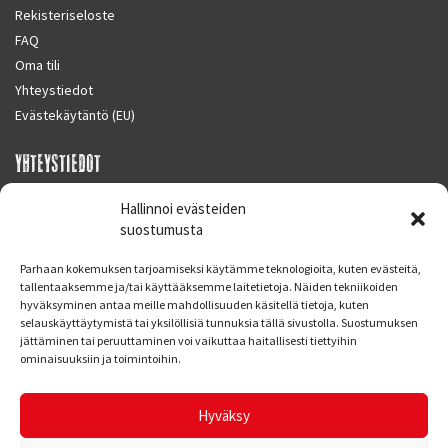
Rekisteriseloste
FAQ
Oma tili
Yhteystiedot
Evästekäytäntö (EU)
YHTEYSTIEDOT
SUPERMOTO CENTER
Hallinnoi evästeiden
Masalantie 410
suostumusta
02430 MASALA (KIRKKONUMMI)
Parhaan kokemuksen tarjoamiseksi käytämme teknologioita, kuten evästeitä,
Finland
tallentaaksemme ja/tai käyttääksemme laitetietoja. Näiden tekniikoiden
hyväksyminen antaa meille mahdollisuuden käsitellä tietoja, kuten
Puh. 09 221 7088
selauskäyttäytymistä tai yksilöllisiä tunnuksia tällä sivustolla. Suostumuksen
info at supermotocenter.fi
jättäminen tai peruuttaminen voi vaikuttaa haitallisesti tiettyihin
ominaisuuksiin ja toimintoihin.
Liikkeen aukioloajat
Maanantai - Tiistai 09.00 - 17.00
Hyväksy
Keskiviikko 09.00 - 19.00
Torstai - Perjantai 09.00 - 17.00