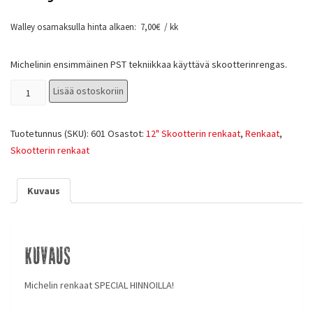
Walley osamaksulla hinta alkaen:
7,00
€
/ kk
Michelinin ensimmäinen PST tekniikkaa käyttävä skootterinrengas.
Lisää ostoskoriin
Tuotetunnus (SKU):
601
Osastot:
12" Skootterin renkaat
,
Renkaat
,
Skootterin renkaat
Kuvaus
Kuvaus
Michelin renkaat SPECIAL HINNOILLA!