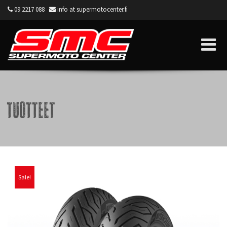
09 2217 088
info at supermotocenter.fi
Supermoto Center
Tuotteet
Sale!