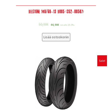
Deestone 140/60-13 D805 (352-80507)
50,90
€
44,90
€
sis alv 25.5%
Lisää ostoskoriin
Sale!