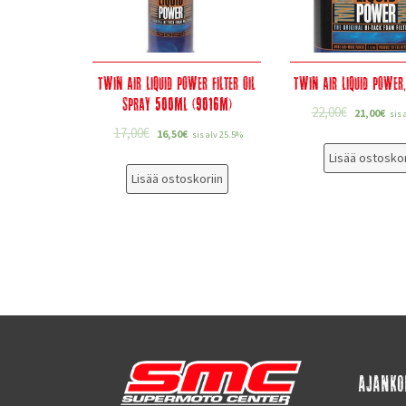
Twin Air Liquid Power filter oil
Twin Air Liquid Power,
SPRAY 500ML (9016M)
22,00
€
21,00
€
sis 
17,00
€
16,50
€
sis alv 25.5%
Lisää ostoskor
Lisää ostoskoriin
AJANKO