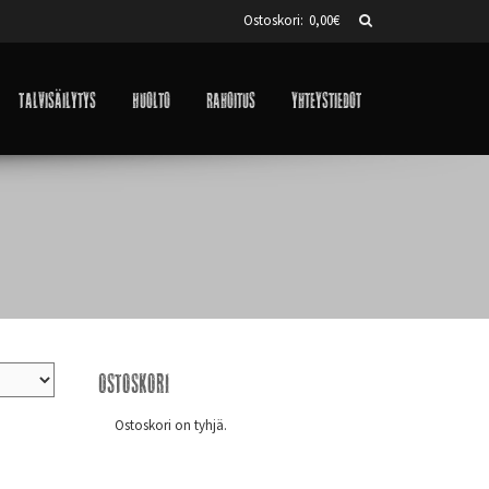
Ostoskori:
0,00
€
Talvisäilytys
Huolto
Rahoitus
Yhteystiedot
Ostoskori
Ostoskori on tyhjä.