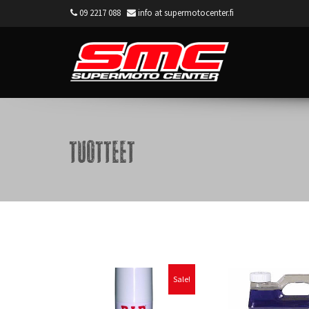
09 2217 088
info at supermotocenter.fi
Supermoto Center
Tuotteet
Sale!