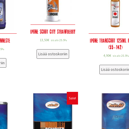
Ipone Scoot City Strawberry
inneste
Ipone Transcoot 125ml 
13,50
€
sis alv 25.5%
(55-142)
5.5%
Lisää ostoskoriin
4,90
€
sis alv 25.5%
iin
Lisää ostoskorii
Sale!