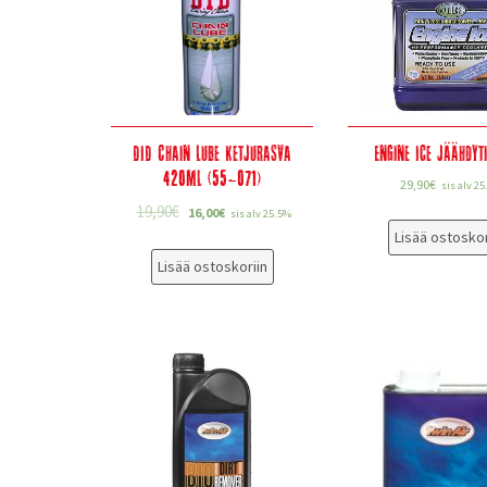
DID Chain Lube Ketjurasva
Engine Ice Jäähdyt
420ml (55-071)
29,90
€
sis alv 2
19,90
€
16,00
€
sis alv 25.5%
Lisää ostoskor
Lisää ostoskoriin