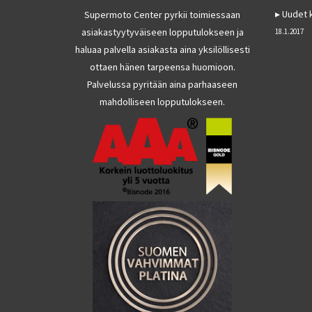
Uudet k
Supermoto Center pyrkii toimiessaan
asiakastyytyväiseen lopputulokseen ja
18.1.2017
haluaa palvella asiakasta aina yksilöllisesti
ottaen hänen tarpeensa huomioon.
Palvelussa pyritään aina parhaaseen
mahdolliseen lopputulokseen.