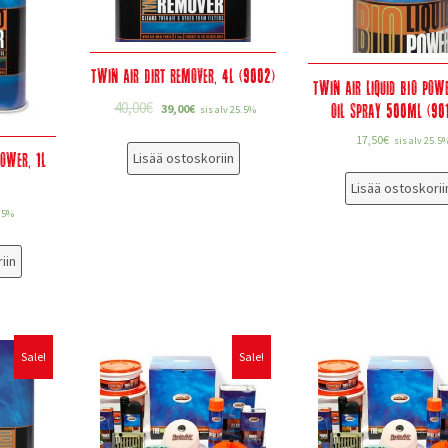
Twin Air Dirt Remover, 4L (9002)
Twin Air Liquid BIO Powe
oil Spray 500ML (90
40,00
€
39,00
€
sis alv 25.5%
17,50
€
sis alv 25.5
Power, 1L
Lisää ostoskoriin
Lisää ostoskorii
5.5%
iin
Sale!
Sale!