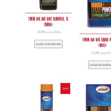
Twin Air Bio Dirt Remover, 1L
(9004)
14,00
€
sis alv 25.5%
Twin Air BIO Liquid 
Lisää ostoskoriin
(9017)
22,00
€
sis alv 2
Lisää ostoskor
Sale!