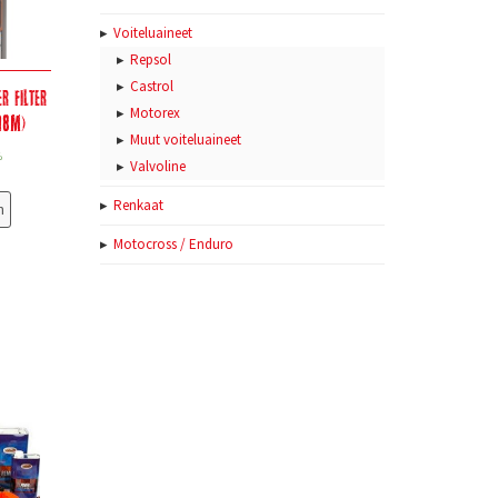
Voiteluaineet
Repsol
Castrol
r filter
Motorex
18M)
Muut voiteluaineet
%
Valvoline
Renkaat
n
Motocross / Enduro