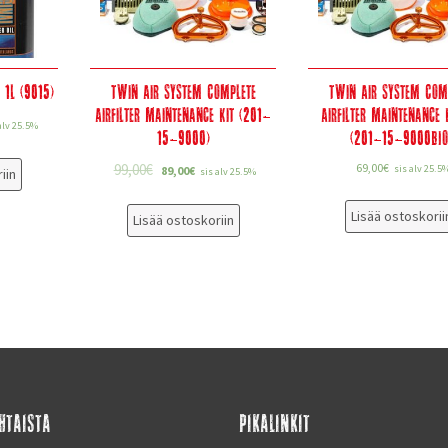
 1L (9015)
Twin Air System Complete
Twin Air System Com
Airfilter Maintenance Kit (201-
Airfilter Maintenance 
alv 25.5%
15-9000)
(201-15-9000BIO
99,00
€
69,00
€
sis alv 25.5
89,00
€
iin
sis alv 25.5%
Lisää ostoskorii
Lisää ostoskoriin
HTAISTA
PIKALINKIT