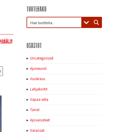
Tuotehaku
peräöljy
Osastot
Uncategorized
Ajoneuvot
n
Vuokraus
Lahjakortit
Vapaa-aika
Tarrat
Ajovarusteet
Varaosat