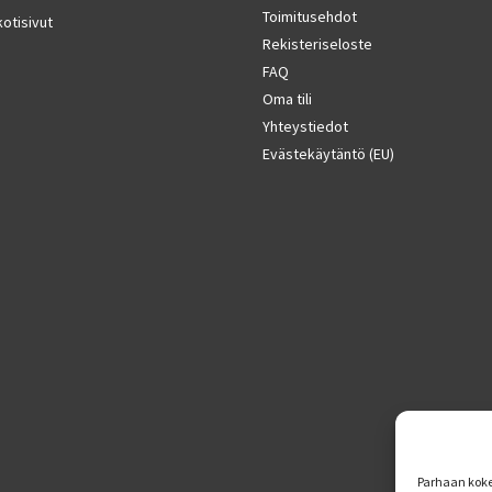
Toimitusehdot
otisivut
Rekisteriseloste
FAQ
Oma tili
Yhteystiedot
Evästekäytäntö (EU)
Parhaan koke