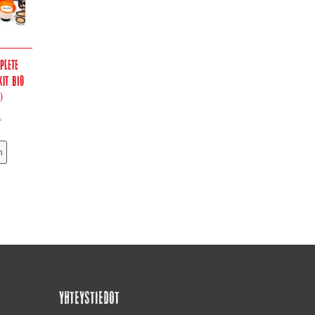
plete
Kit BIO
)
%
n
YHTEYSTIEDOT