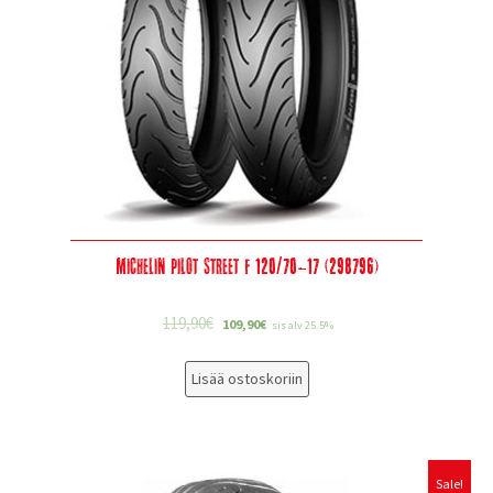
Michelin Pilot Street F 120/70-17 (298796)
119,90
€
109,90
€
sis alv 25.5%
Lisää ostoskoriin
Sale!