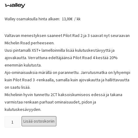
Walley osamaksulla hinta alkaen:
13,00
€
/ kk
Valtavan menestyksen saaneet Pilot Rad 2 ja 3 saavat nyt seuraavan
Michelin Road perheeseen.
Uusi pintamalli XST+ lamelloinnilla lisää kulutuskestävyyttä ja
ajovakautta. Verrattuna edeltäjäänsä Pilot Road 4 kestää 20%
enemmän kulutusta.
Ajo-ominaisuuksia märällä on parannettu. Jarrutusmatka on lyhyempi
kuin Pilot Road 3 -renkaalla, samalla kuin ajovakautta ja hallittavuutta
on saatu lisää.
Michelinin hyvin tunnettu 2CT kaksoiskumiseos edessä ja takana
varmistaa renkaan parhaat ominaisuudet, pidon ja
kulutuskesävyyden.
Lisää ostoskoriin