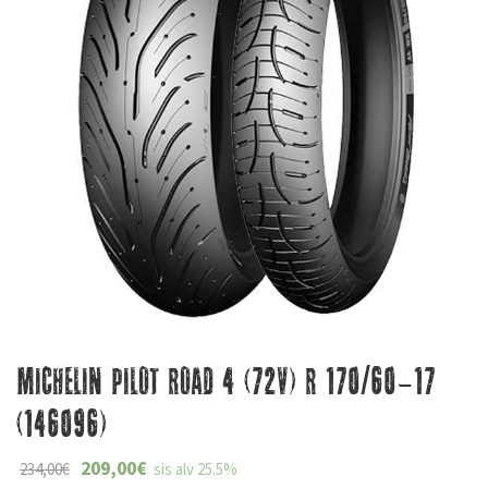
Michelin Pilot Road 4 (72V) R 170/60-17
(146096)
209,00
€
234,00
€
sis alv 25.5%