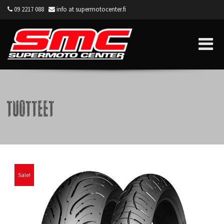
09 2217 088
info at supermotocenter.fi
Supermoto Center
Tuotteet
Sale!