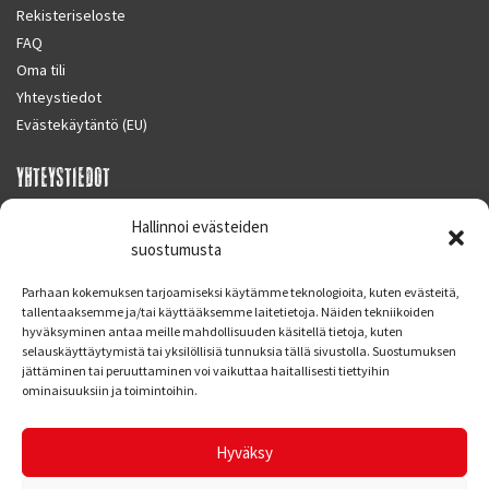
Rekisteriseloste
FAQ
Oma tili
Yhteystiedot
Evästekäytäntö (EU)
YHTEYSTIEDOT
SUPERMOTO CENTER
Hallinnoi evästeiden
Masalantie 410
suostumusta
02430 MASALA (KIRKKONUMMI)
Parhaan kokemuksen tarjoamiseksi käytämme teknologioita, kuten evästeitä,
Finland
tallentaaksemme ja/tai käyttääksemme laitetietoja. Näiden tekniikoiden
hyväksyminen antaa meille mahdollisuuden käsitellä tietoja, kuten
Puh. 09 221 7088
selauskäyttäytymistä tai yksilöllisiä tunnuksia tällä sivustolla. Suostumuksen
info at supermotocenter.fi
jättäminen tai peruuttaminen voi vaikuttaa haitallisesti tiettyihin
ominaisuuksiin ja toimintoihin.
Liikkeen aukioloajat
Maanantai - Tiistai 09.00 - 17.00
Hyväksy
Keskiviikko 09.00 - 19.00
Torstai - Perjantai 09.00 - 17.00