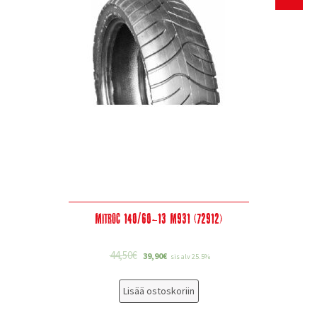
Mitroc 140/60-13 M931 (72912)
44,50
€
39,90
€
sis alv 25.5%
Lisää ostoskoriin