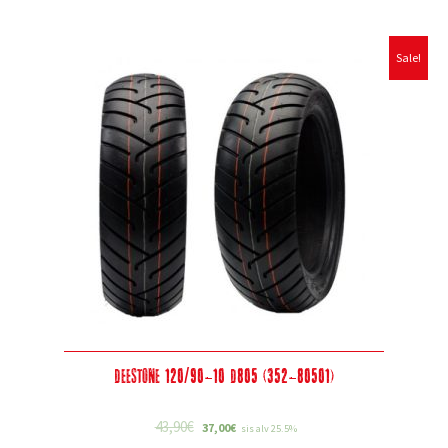
Sale!
Deestone 120/90-10 D805 (352-80501)
43,90
€
37,00
€
sis alv 25.5%