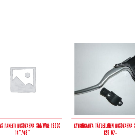
as paketti Husqvarna SM/WRE 125cc
Kytkinkahva täydellinen Husqvarna
14″/48″
125 07-