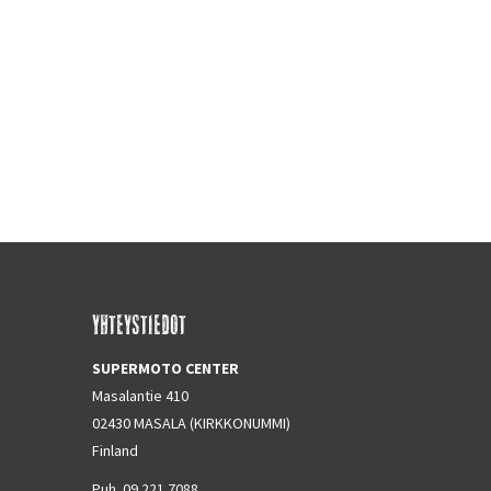
YHTEYSTIEDOT
SUPERMOTO CENTER
Masalantie 410
02430 MASALA (KIRKKONUMMI)
Finland
Puh. 09 221 7088