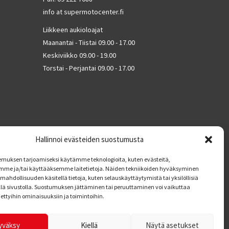
info at supermotocenter.fi
Liikkeen aukioloajat
Maanantai - Tiistai 09.00 - 17.00
Keskiviikko 09.00 - 19.00
Torstai - Perjantai 09.00 - 17.00
Hallinnoi evästeiden suostumusta
muksen tarjoamiseksi käytämme teknologioita, kuten evästeitä,
mme ja/tai käyttääksemme laitetietoja. Näiden tekniikoiden hyväksyminen
mahdollisuuden käsitellä tietoja, kuten selauskäyttäytymistä tai yksilöllisiä
llä sivustolla. Suostumuksen jättäminen tai peruuttaminen voi vaikuttaa
tiettyihin ominaisuuksiin ja toimintoihin.
yväksy
Kiellä
Näytä asetukset