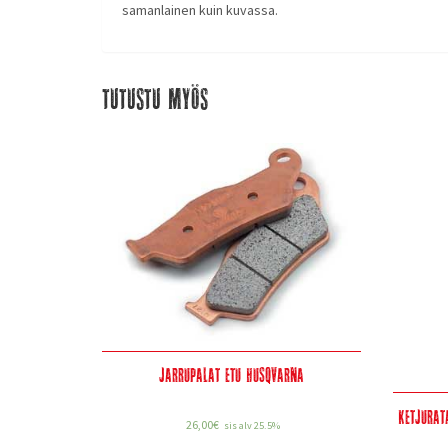
samanlainen kuin kuvassa.
Tutustu myös
Jarrupalat etu Husqvarna
Ketjurat
26,00
€
sis alv 25.5%