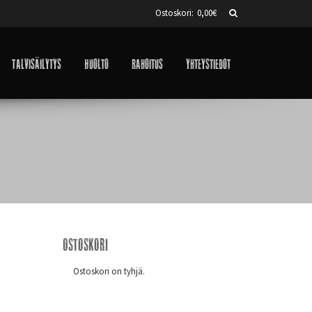
Ostoskori:
0,00
€
Talvisäilytys
Huolto
Rahoitus
Yhteystiedot
Ostoskori
Ostoskori on tyhjä.