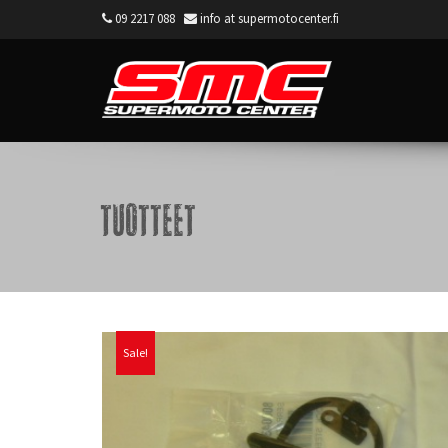
09 2217 088
info at supermotocenter.fi
Supermoto Center
Tuotteet
Sale!