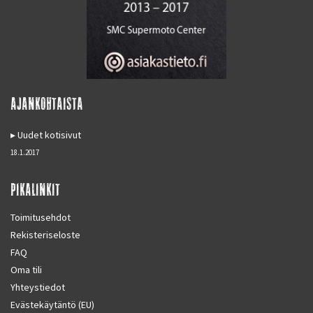
AJANKOHTAISTA
Uudet kotisivut
18.1.2017
PIKALINKIT
Toimitusehdot
Rekisteriseloste
FAQ
Oma tili
Yhteystiedot
Evästekäytäntö (EU)