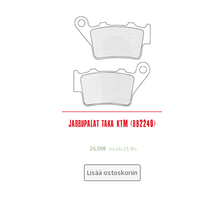
Jarrupalat taka KTM (DB2240)
26,00
€
sis alv 25.5%
Lisää ostoskoriin