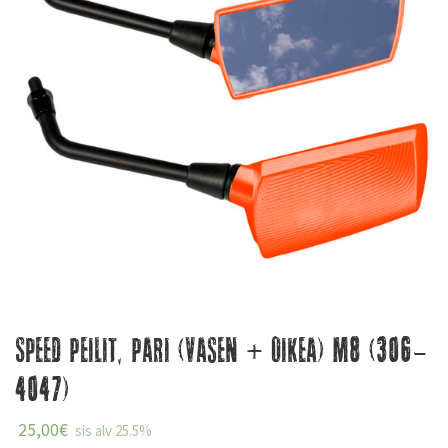
Speed Peilit, Pari (vasen + oikea) M8 (306-
4047)
25,00
€
sis alv 25.5%