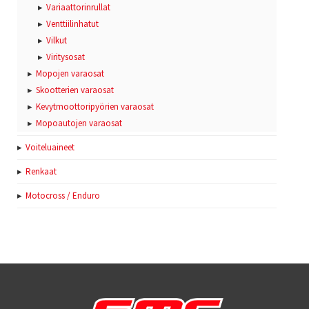
Variaattorinrullat
Venttiilinhatut
Vilkut
Viritysosat
Mopojen varaosat
Skootterien varaosat
Kevytmoottoripyörien varaosat
Mopoautojen varaosat
Voiteluaineet
Renkaat
Motocross / Enduro