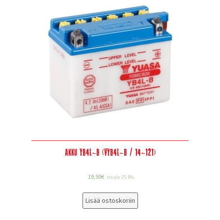
Akku YB4L-B (VYB4L-B / 14-121)
19,50
€
sis alv 25.5%
Lisää ostoskoriin