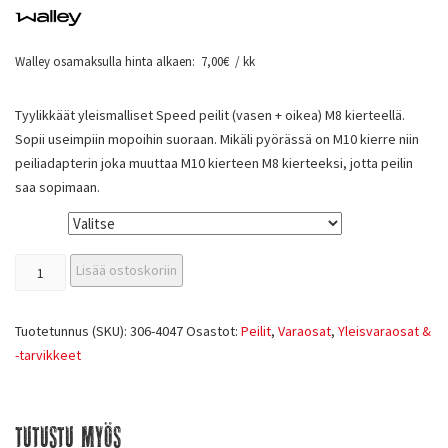
Walley osamaksulla hinta alkaen:
7,00
€
/ kk
Tyylikkäät yleismalliset Speed peilit (vasen + oikea) M8 kierteellä.
Sopii useimpiin mopoihin suoraan. Mikäli pyörässä on M10 kierre niin
peiliadapterin joka muuttaa M10 kierteen M8 kierteeksi, jotta peilin
saa sopimaan.
Väri
Lisää ostoskoriin
Tuotetunnus (SKU):
306-4047
Osastot:
Peilit
,
Varaosat
,
Yleisvaraosat &
-tarvikkeet
Tutustu myös