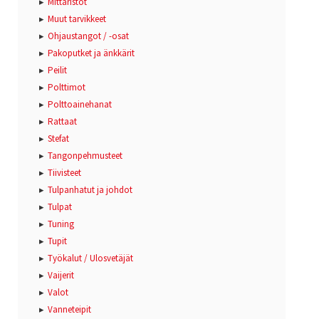
Mittaristot
Muut tarvikkeet
Ohjaustangot / -osat
Pakoputket ja änkkärit
Peilit
Polttimot
Polttoainehanat
Rattaat
Stefat
Tangonpehmusteet
Tiivisteet
Tulpanhatut ja johdot
Tulpat
Tuning
Tupit
Työkalut / Ulosvetäjät
Vaijerit
Valot
Vanneteipit