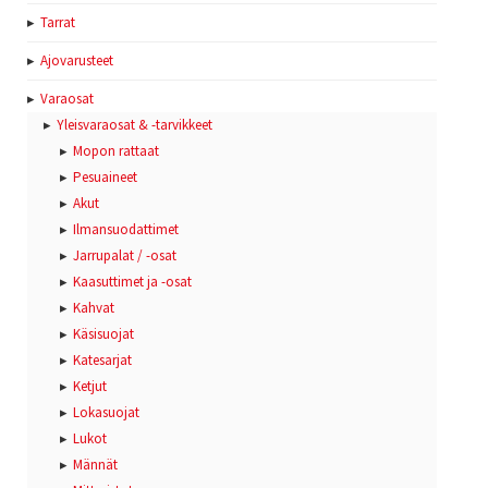
Tarrat
Ajovarusteet
Varaosat
Yleisvaraosat & -tarvikkeet
Mopon rattaat
Pesuaineet
Akut
Ilmansuodattimet
Jarrupalat / -osat
Kaasuttimet ja -osat
Kahvat
Käsisuojat
Katesarjat
Ketjut
Lokasuojat
Lukot
Männät