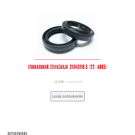
Etuhaarukan stefasarja 31x43x10,5 (22-A005)
16,00
€
sis alv 25.5%
Lisää ostoskoriin
Ostoskori