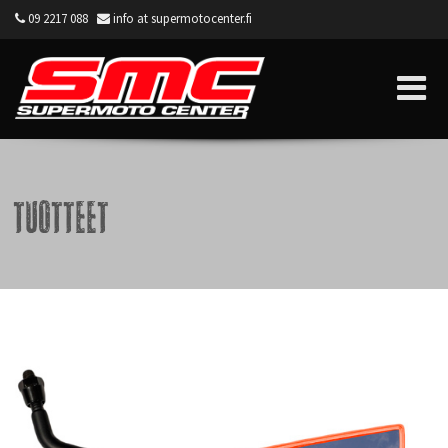
09 2217 088
info at supermotocenter.fi
Supermoto Center
Tuotteet